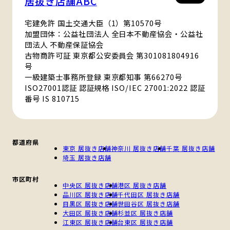
居抜き店舗ABC
宅建免許 国土交通大臣（1）第10570号
加盟団体：公益社団法人 全日本不動産協会・公益社
団法人 不動産保証協会
古物商許可証 東京都公安委員会 第301081804916
号
一級建築士事務所登録 東京都知事 第66270号
ISO27001認証 認証規格 ISO/IEC 27001:2022 認証
番号 IS 810715
都道府県
東京 居抜き店舗
神奈川 居抜き店舗
千葉 居抜き店舗
埼玉 居抜き店舗
市区町村
中央区 居抜き店舗
港区 居抜き店舗
品川区 居抜き店舗
千代田区 居抜き店舗
目黒区 居抜き店舗
世田谷区 居抜き店舗
大田区 居抜き店舗
杉並区 居抜き店舗
江東区 居抜き店舗
台東区 居抜き店舗