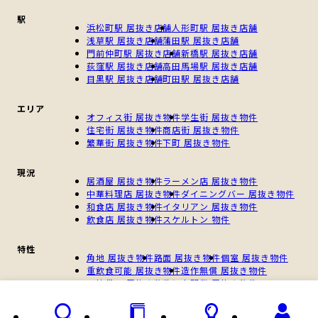
駅
浜松町駅 居抜き店舗
人形町駅 居抜き店舗
浅草駅 居抜き店舗
蒲田駅 居抜き店舗
門前仲町駅 居抜き店舗
新橋駅 居抜き店舗
荻窪駅 居抜き店舗
高田馬場駅 居抜き店舗
目黒駅 居抜き店舗
町田駅 居抜き店舗
エリア
オフィス街 居抜き物件
学生街 居抜き物件
住宅街 居抜き物件
商店街 居抜き物件
繁華街 居抜き物件
下町 居抜き物件
現況
居酒屋 居抜き物件
ラーメン店 居抜き物件
中華料理店 居抜き物件
ダイニングバー 居抜き物件
和食店 居抜き物件
イタリアン 居抜き物件
飲食店 居抜き物件
スケルトン 物件
特性
角地 居抜き物件
路面 居抜き物件
個室 居抜き物件
重飲食可能 居抜き物件
造作無償 居抜き物件
一棟貸し 居抜き物件
個人開業 居抜き物件
新規開業 居抜き物件