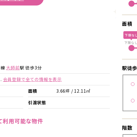
詳細を見
面積
下限な
下限な
駅徒
師線
大師前
駅 徒歩3分
.
会員登録で全ての情報を表示
面積
3.66坪 / 12.11㎡
引渡状態
て利用可能な物件
階数