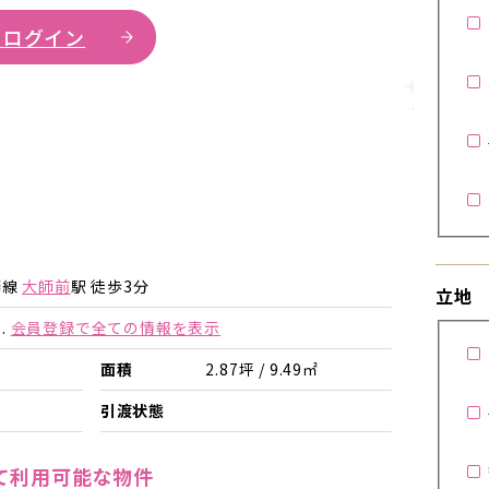
 ログイン
詳細を見
師線
大師前
駅 徒歩3分
立地
.
会員登録で全ての情報を表示
面積
2.87坪 / 9.49㎡
引渡状態
て利用可能な物件