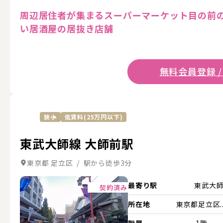
周辺居住者が集まるスーパーマーケット目の前の
い居酒屋の居抜き店舗
無料会員登録 /
狭小
低賃料(25万円以下)
東武大師線 大師前駅
東京都 足立区 / 駅から徒歩3分
詳細を見る
最寄り駅
東武大
契約済み
所在地
東京都足立区..
階層
1階