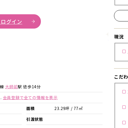
 ログイン
現況
詳細を見
こだ
師線
大師前
駅 徒歩14分
.
会員登録で全ての情報を表示
面積
23.29坪 / 77㎡
引渡状態