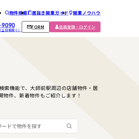
物件検索
居抜き開業ガイド
開業ノウハウ
ム
-9090
FORM
会員登録・ログイン
00 （土日祝除く）
検索機能で、大師前駅周辺の店舗物件・居
開物件、新着物件もご紹介します！
検索する