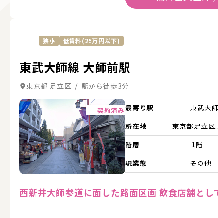
狭小
低賃料(25万円以下)
東武大師線 大師前駅
東京都 足立区 / 駅から徒歩3分
詳細を見る
最寄り駅
東武大
契約済み
所在地
東京都足立区..
階層
1階
現業態
その他
西新井大師参道に面した路面区画 飲食店舗とし