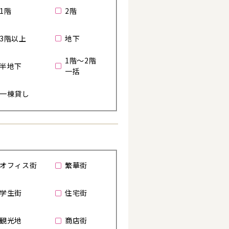
1階
2階
3階以上
地下
る
1階～2階
半地下
一括
一棟貸し
オフィス街
繁華街
学生街
住宅街
観光地
商店街