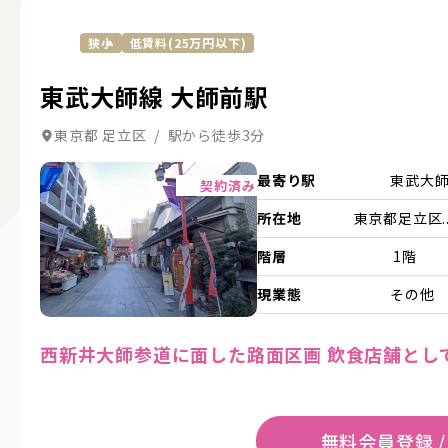
狭小
低賃料(25万円以下)
東武大師線 大師前駅
東京都 足立区 / 駅から徒歩3分
詳細を見る
最寄り駅
東武大
契約済み
所在地
東京都足立区..
階層
1階
現業態
その他
西新井大師参道に面した路面区画 飲食店舗とし
無料会員登録 /