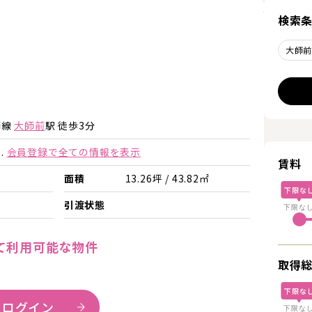
詳細を見
検索
大師
師線
大師前
駅 徒歩3分
.
会員登録で全ての情報を表示
賃料
面積
13.26坪 / 43.82㎡
下限な
引渡状態
下限な
て利用可能な物件
取得
下限な
 ログイン
下限な