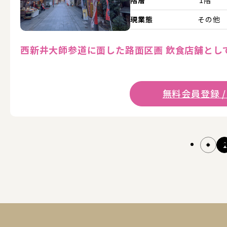
現業態
その他
西新井大師参道に面した路面区画 飲食店舗とし
無料会員登録 /
1