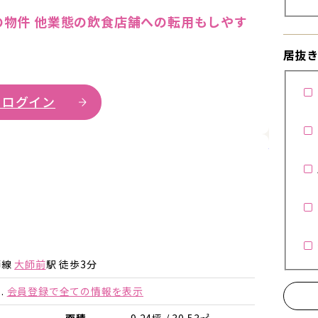
物件 他業態の飲食店舗への転用もしやす
居抜
 ログイン
詳細を見
師線
大師前
駅 徒歩3分
.
会員登録で全ての情報を表示
面積
9.24坪 / 30.53㎡