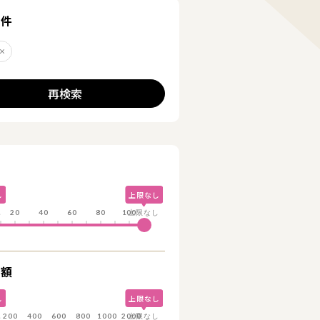
る
条件
前
削除する
再検索
し
上限なし
し
20
40
60
80
100
上限なし
総額
し
上限なし
し
200
400
600
800
1000
2000
上限なし