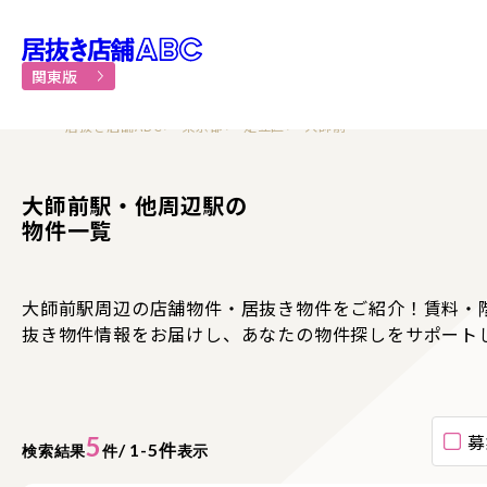
居抜き物件・貸店舗での飲食
関東版
居抜き店舗ABC
東京都
足立区
大師前
大師前駅・他周辺駅の
物件一覧
大師前駅周辺の店舗物件・居抜き物件をご紹介！賃料・
抜き物件情報をお届けし、あなたの物件探しをサポート
募
5
/ 1-5件
検索結果
件
表示