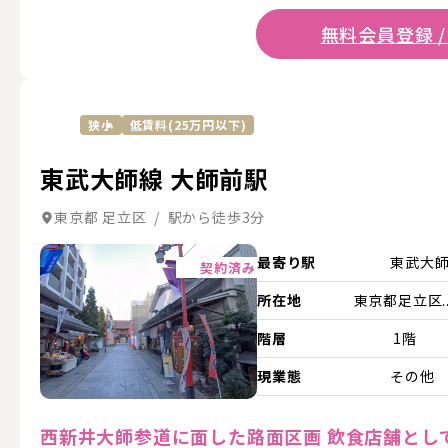
無料会員登録 /
狭小
低賃料(25万円以下)
東武大師線 大師前駅
東京都 足立区 / 駅から徒歩3分
詳細を見る
最寄り駅
東武大
契約済み
所在地
東京都足立区..
階層
1階
現業態
その他
西新井大師参道に面した路面区画 飲食店舗とし