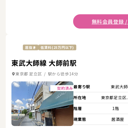
無料会員登録 /
居抜き
低賃料(25万円以下)
東武大師線 大師前駅
東京都 足立区 / 駅から徒歩14分
詳細を見る
最寄り駅
東武大
契約済み
所在地
東京都足立区..
階層
1階
現業態
居酒屋