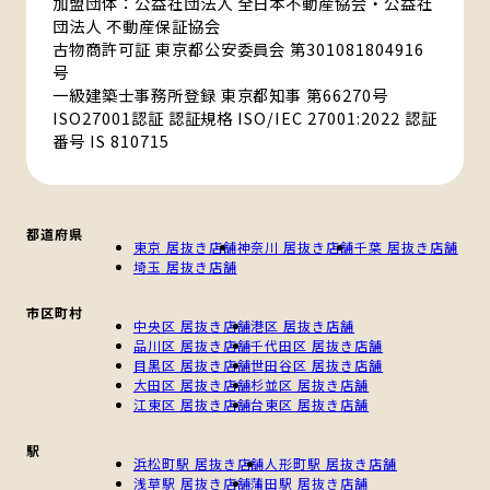
加盟団体：公益社団法人 全日本不動産協会・公益社
団法人 不動産保証協会
古物商許可証 東京都公安委員会 第301081804916
号
一級建築士事務所登録 東京都知事 第66270号
ISO27001認証 認証規格 ISO/IEC 27001:2022 認証
番号 IS 810715
都道府県
東京 居抜き店舗
神奈川 居抜き店舗
千葉 居抜き店舗
埼玉 居抜き店舗
市区町村
中央区 居抜き店舗
港区 居抜き店舗
品川区 居抜き店舗
千代田区 居抜き店舗
目黒区 居抜き店舗
世田谷区 居抜き店舗
大田区 居抜き店舗
杉並区 居抜き店舗
江東区 居抜き店舗
台東区 居抜き店舗
駅
浜松町駅 居抜き店舗
人形町駅 居抜き店舗
浅草駅 居抜き店舗
蒲田駅 居抜き店舗