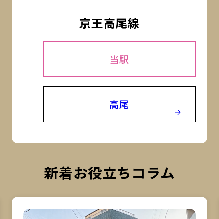
京王高尾線
当駅
高尾
新着お役立ちコラム
詳細を見る
詳