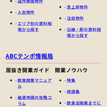
造作無償物件
急上昇物件
人気物件
注目物件
エリア別の賃料相
場から探す
沿線・駅の賃料相
場から探す
ABCテンポ情報局
居抜き開業ガイド
開業ノウハウ
飲食開業マニュア
特集
ル
用語集
融資申請の攻略コ
飲食店開業までに
ラム