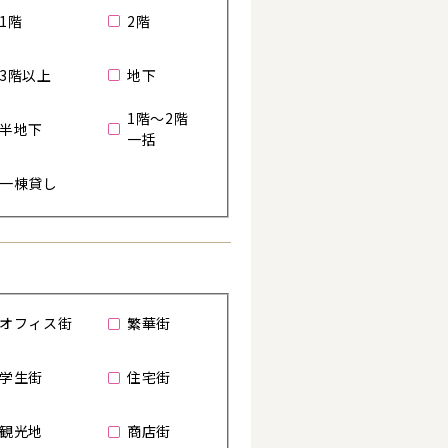
1階
2階
3階以上
地下
1階～2階
半地下
一括
一棟貸し
る
オフィス街
繁華街
学生街
住宅街
詳細を見る
観光地
商店街