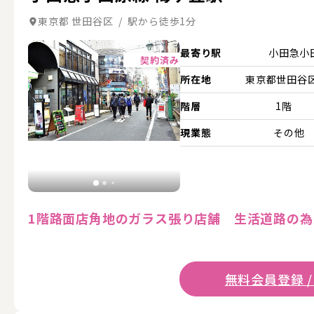
東京都 世田谷区 / 駅から徒歩1分
詳細を見る
最寄り駅
小田急小
契約済み
所在地
東京都世田谷区.
階層
1階
現業態
その他
1階路面店角地のガラス張り店舗 生活道路の
無料会員登録 /