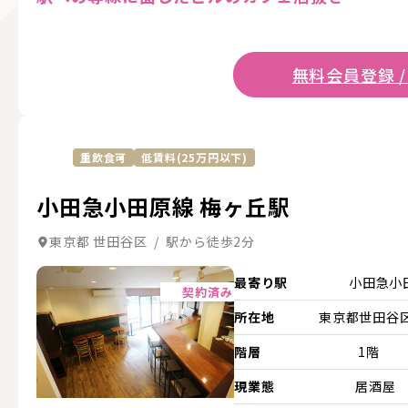
無料会員登録 /
重飲食可
低賃料(25万円以下)
小田急小田原線 梅ヶ丘駅
東京都 世田谷区 / 駅から徒歩2分
詳細を見る
最寄り駅
小田急小
契約済み
所在地
東京都世田谷区.
階層
1階
現業態
居酒屋