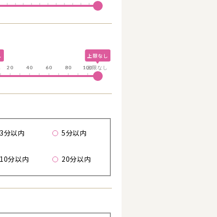
し
上限なし
る
し
20
40
60
80
100
上限なし
歩
3分以内
5分以内
詳細を見る
10分以内
20分以内