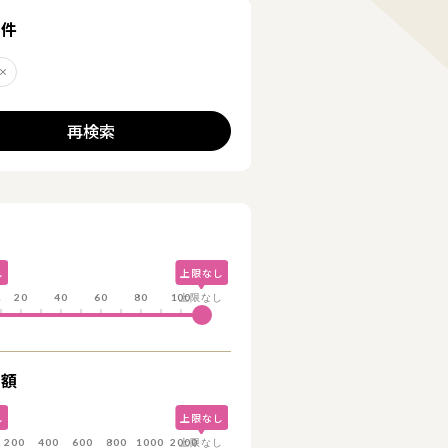
る
条件
丘
削除する
再検索
詳細を見る
し
上限なし
し
20
40
60
80
100
上限なし
総額
し
上限なし
し
200
400
600
800
1000
2000
上限なし