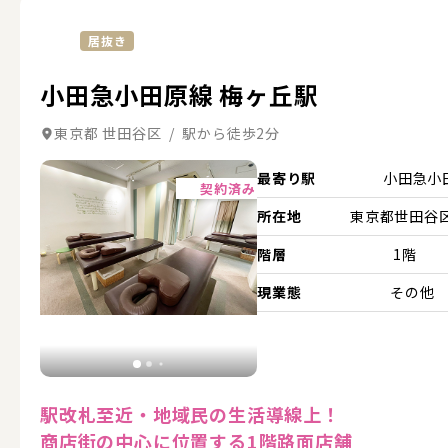
居抜き
小田急小田原線 梅ヶ丘駅
東京都 世田谷区 / 駅から徒歩2分
詳細を見る
最寄り駅
小田急小
契約済み
所在地
東京都世田谷区.
階層
1階
現業態
その他
駅改札至近・地域民の生活導線上！
商店街の中心に位置する1階路面店舗