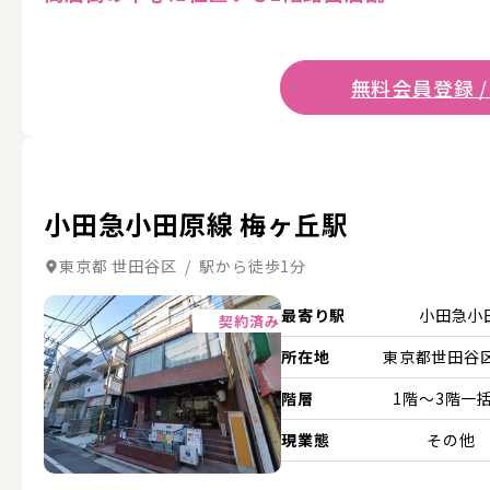
無料会員登録 /
小田急小田原線 梅ヶ丘駅
東京都 世田谷区 / 駅から徒歩1分
詳細を見る
最寄り駅
小田急小
契約済み
所在地
東京都世田谷区.
階層
1階～3階一
現業態
その他