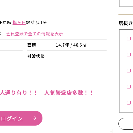
詳細を見る
詳細を見る
居抜
田原線
梅ヶ丘
駅 徒歩1分
..
会員登録で全ての情報を表示
面積
14.7坪 / 48.6㎡
引渡状態
為人通り有り！！ 人気繁盛店多数！！
 ログイン