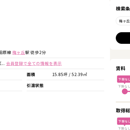
詳細を見
検索
梅ヶ
詳細を見る
詳細を見る
田原線
梅ヶ丘
駅 徒歩2分
..
会員登録で全ての情報を表示
賃料
面積
15.85坪 / 52.39㎡
下限な
引渡状態
下限な
取得
下限な
下限な