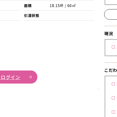
面積
18.15坪 / 60㎡
引渡状態
現況
こだ
 ログイン
詳細を見