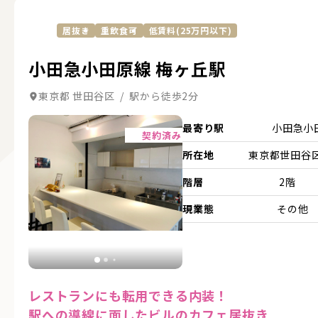
居抜き
重飲食可
低賃料(25万円以下)
小田急小田原線 梅ヶ丘駅
東京都 世田谷区 / 駅から徒歩2分
詳細を見る
最寄り駅
小田急小
契約済み
所在地
東京都世田谷区.
階層
2階
現業態
その他
レストランにも転用できる内装！
駅への導線に面したビルのカフェ居抜き