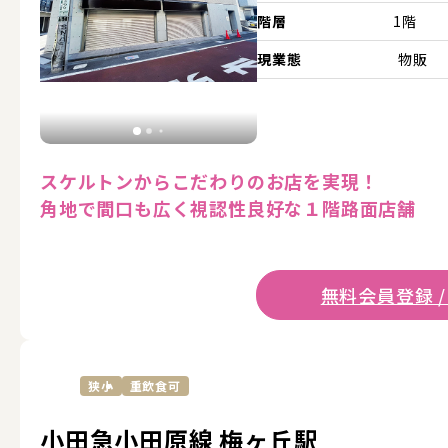
階層
1階
現業態
物販
スケルトンからこだわりのお店を実現！
角地で間口も広く視認性良好な１階路面店舗
無料会員登録 /
狭小
重飲食可
小田急小田原線 梅ヶ丘駅