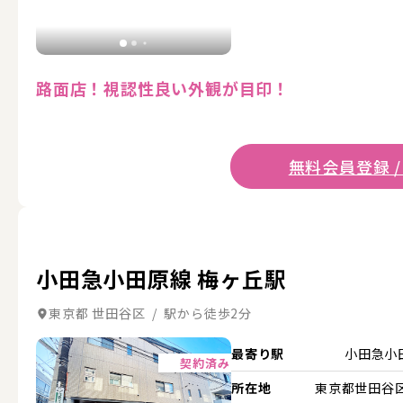
路面店！視認性良い外観が目印！
無料会員登録 /
小田急小田原線 梅ヶ丘駅
東京都 世田谷区 / 駅から徒歩2分
詳細を見る
最寄り駅
小田急小
契約済み
所在地
東京都世田谷区.