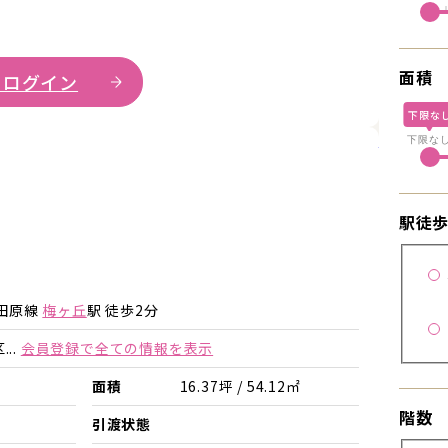
面積
 ログイン
下限な
詳細を見
下限な
駅徒
詳細を見る
詳細を見る
田原線
梅ヶ丘
駅 徒歩2分
..
会員登録で全ての情報を表示
面積
16.37坪 / 54.12㎡
階数
引渡状態