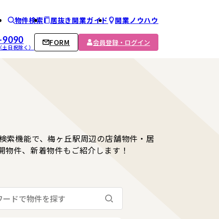
物件検索
居抜き開業ガイド
開業ノウハウ
ム
-9090
FORM
会員登録・ログイン
00 （土日祝除く）
検索機能で、梅ヶ丘駅周辺の店舗物件・居
開物件、新着物件もご紹介します！
検索する