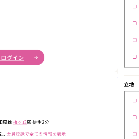
 ログイン
詳細を見
立地
詳細を見る
詳細を見る
田原線
梅ヶ丘
駅 徒歩2分
..
会員登録で全ての情報を表示