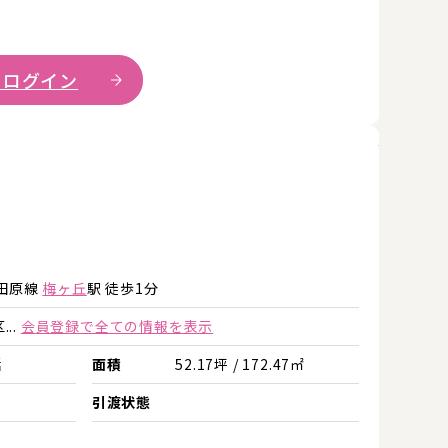
 ログイン
詳細を見
田原線
梅ヶ丘
駅 徒歩1分
..
会員登録で全ての情報を表示
括
面積
52.17坪 / 172.47㎡
引渡状態