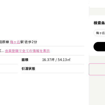
詳細を見
検索
梅ヶ
詳細を見る
詳細を見る
田原線
梅ヶ丘
駅 徒歩2分
..
会員登録で全ての情報を表示
面積
16.37坪 / 54.13㎡
引渡状態