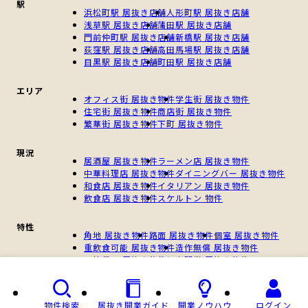
駅
浜松町駅 居抜き店舗
人形町駅 居抜き店舗
浅草駅 居抜き店舗
蒲田駅 居抜き店舗
門前仲町駅 居抜き店舗
新橋駅 居抜き店舗
荻窪駅 居抜き店舗
高田馬場駅 居抜き店舗
目黒駅 居抜き店舗
町田駅 居抜き店舗
エリア
オフィス街 居抜き物件
学生街 居抜き物件
住宅街 居抜き物件
商店街 居抜き物件
繁華街 居抜き物件
下町 居抜き物件
現況
居酒屋 居抜き物件
ラーメン店 居抜き物件
中華料理店 居抜き物件
ダイニングバー 居抜き物件
和食店 居抜き物件
イタリアン 居抜き物件
飲食店 居抜き物件
スケルトン 物件
特性
角地 居抜き物件
路面 居抜き物件
個室 居抜き物件
重飲食可能 居抜き物件
造作無償 居抜き物件
一棟貸し 居抜き物件
個人開業 居抜き物件
新規開業 居抜き物件
物件検索
居抜き開業ガイド
開業ノウハウ
ログイン