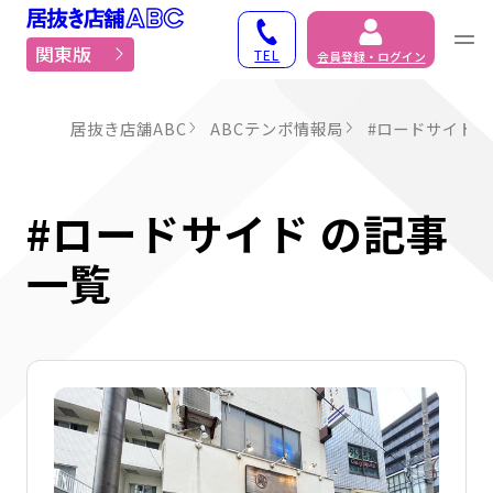
居抜き物件・貸店舗での
関東版
TEL
会員登録・ログイン
居抜き店舗ABC
ABCテンポ情報局
#ロードサイド 
#ロードサイド の記事
一覧
詳