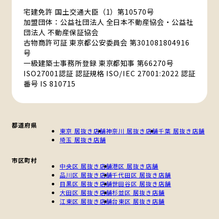
宅建免許 国土交通大臣（1）第10570号
加盟団体：公益社団法人 全日本不動産協会・公益社
団法人 不動産保証協会
古物商許可証 東京都公安委員会 第301081804916
号
一級建築士事務所登録 東京都知事 第66270号
ISO27001認証 認証規格 ISO/IEC 27001:2022 認証
番号 IS 810715
都道府県
東京 居抜き店舗
神奈川 居抜き店舗
千葉 居抜き店舗
埼玉 居抜き店舗
市区町村
中央区 居抜き店舗
港区 居抜き店舗
品川区 居抜き店舗
千代田区 居抜き店舗
目黒区 居抜き店舗
世田谷区 居抜き店舗
大田区 居抜き店舗
杉並区 居抜き店舗
江東区 居抜き店舗
台東区 居抜き店舗