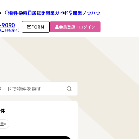
物件検索
居抜き開業ガイド
開業ノウハウ
ム
-9090
FORM
会員登録・ログイン
00 （土日祝除く）
検索する
る
条件
暮里
削除する