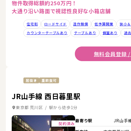
物件取得総額約250万円！
大通り沿い路面で視認性良好な小箱店舗
住宅街
ロードサイド
造作無償
低予算開業
狭小＆
カウンターテーブルあり
テーブルあり
個室あり
過
無料会員登録 /
居抜き
重飲食可
JR山手線 西日暮里駅
東京都 荒川区 / 駅から徒歩1分
詳細を見る
最寄り駅
JR山手
契約済み