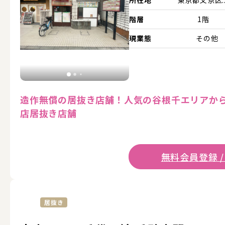
所在地
東京都文京区..
階層
1階
現業態
その他
造作無償の居抜き店舗！人気の谷根千エリアから
店居抜き店舗
無料会員登録 /
居抜き