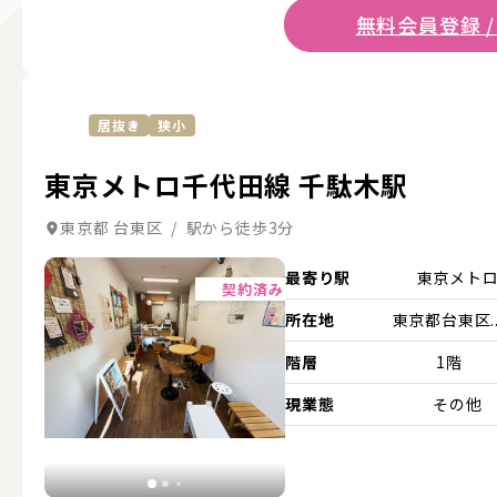
無料会員登録 /
居抜き
狭小
東京メトロ千代田線 千駄木駅
東京都 台東区 / 駅から徒歩3分
詳細を見る
最寄り駅
東京メト
契約済み
所在地
東京都台東区..
階層
1階
現業態
その他