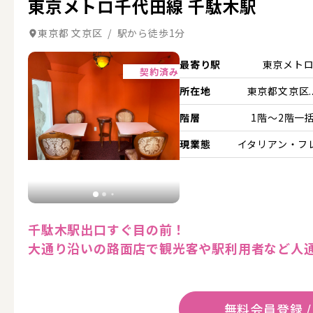
東京メトロ千代田線 千駄木駅
東京都 文京区 / 駅から徒歩1分
詳細を見る
最寄り駅
東京メト
契約済み
所在地
東京都文京区..
階層
1階～2階一
現業態
イタリアン・フ
千駄木駅出口すぐ目の前！
大通り沿いの路面店で観光客や駅利用者など人
無料会員登録 /