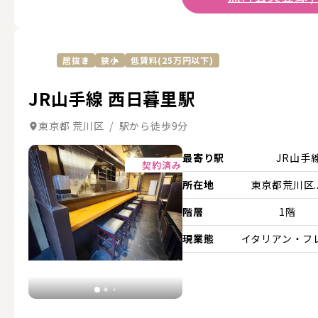
居抜き
狭小
低賃料(25万円以下)
JR山手線 西日暮里駅
東京都 荒川区 / 駅から徒歩9分
詳細を見る
最寄り駅
JR山手
契約済み
所在地
東京都荒川区..
階層
1階
現業態
イタリアン・フ