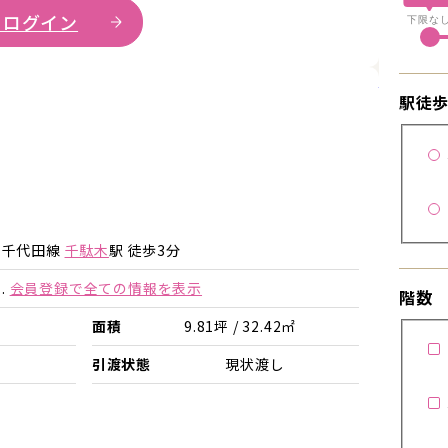
 ログイン
下限な
詳細を見
駅徒
詳細を見る
詳細を見る
ロ千代田線
千駄木
駅 徒歩3分
.
会員登録で全ての情報を表示
階数
面積
9.81坪 / 32.42㎡
引渡状態
現状渡し