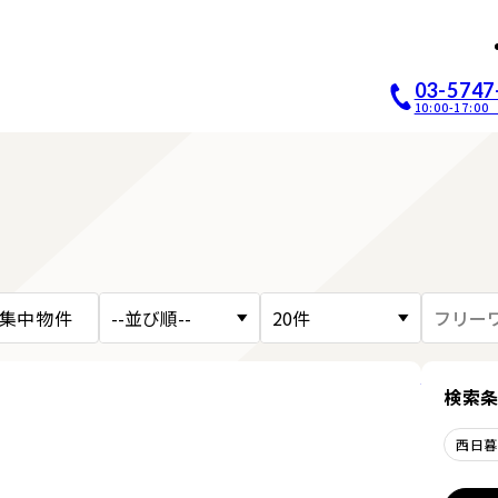
店開業｜居抜き店舗ABCホー
03-5747
10:00-17:
集中物件
詳細を見
検索
西日