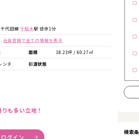
詳細を見る
詳細を見る
ロ千代田線
千駄木
駅 徒歩1分
.
会員登録で全ての情報を表示
括
面積
18.23坪 / 60.27㎡
レンチ
引渡状態
通りも多い立地！
検索
 ログイン