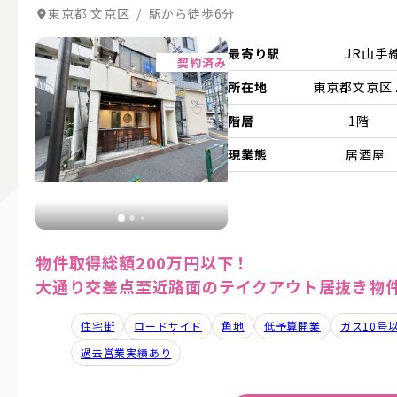
東京都 文京区 / 駅から徒歩6分
詳細を見る
最寄り駅
JR山手
契約済み
所在地
東京都文京区..
階層
1階
現業態
居酒屋
物件取得総額200万円以下！
大通り交差点至近路面のテイクアウト居抜き物
住宅街
ロードサイド
角地
低予算開業
ガス10号
過去営業実績あり