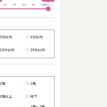
し
20
40
60
80
100
上限なし
る
歩
3分以内
5分以内
10分以内
20分以内
詳細を見る
詳細を見る
1階
2階
3階以上
地下
1階～2階