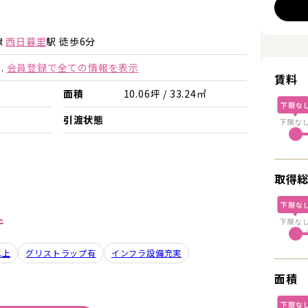
詳細を見る
詳細を見る
線
西日暮里
駅 徒歩6分
.
会員登録で全ての情報を表示
賃料
面積
10.06坪 / 33.24㎡
下限な
引渡状態
下限な
取得
下限な
件
下限な
以上
グリストラップ有
インフラ設備充実
面積
下限な