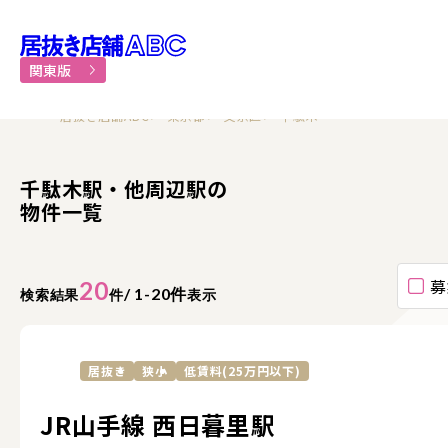
居抜き物件・貸店舗での飲食
関東版
居抜き店舗ABC
東京都
文京区
千駄木
千駄木駅・他周辺駅の
物件一覧
募
20
/ 1-20件
検索結果
件
表示
居抜き
狭小
低賃料(25万円以下)
JR山手線 西日暮里駅