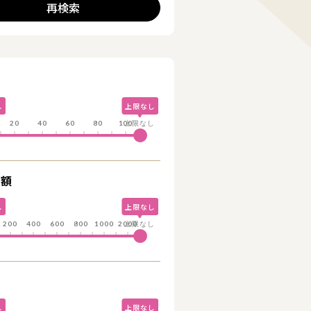
再検索
詳細を見る
詳細を見る
し
上限なし
し
20
40
60
80
100
上限なし
総額
し
上限なし
し
200
400
600
800
1000
2000
上限なし
し
上限なし