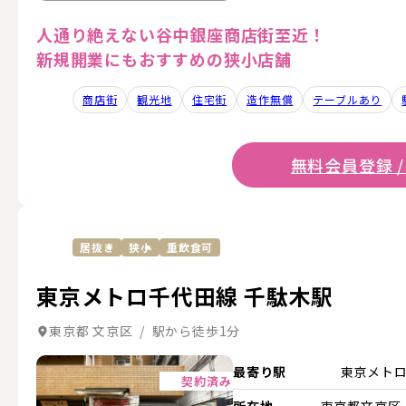
人通り絶えない谷中銀座商店街至近！
新規開業にもおすすめの狭小店舗
商店街
観光地
住宅街
造作無償
テーブルあり
無料会員登録 /
居抜き
狭小
重飲食可
東京メトロ千代田線 千駄木駅
東京都 文京区 / 駅から徒歩1分
詳細を見る
最寄り駅
東京メト
契約済み