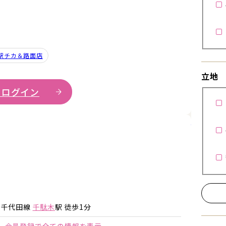
駅チカ＆路面店
立地
 ログイン
詳細を見
詳細を見る
詳細を見る
ロ千代田線
千駄木
駅 徒歩1分