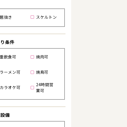
居抜き
スケルトン
わり条件
重飲食可
焼肉可
ラーメン可
焼鳥可
24時間営
カラオケ可
業可
る
き設備