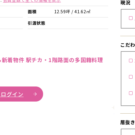
.
会員登録で全ての情報を表示
現況
面積
12.59坪 / 41.62㎡
引渡状態
こだ
新着物件 駅チカ・1階路面の多国籍料理
 ログイン
詳細を見
居抜