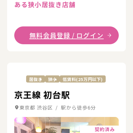
ある狭小居抜き店舗
無料会員登録 / ログイン
詳
居抜き
狭小
低賃料(25万円以下)
京王線 初台駅
東京都 渋谷区 / 駅から徒歩6分
詳細
契約済み