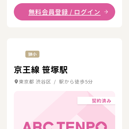
無料会員登録 / ログイン
詳
狭小
京王線 笹塚駅
東京都 渋谷区 / 駅から徒歩5分
契約済み