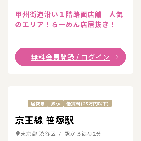
甲州街道沿い１階路面店舗 人気
のエリア！らーめん店居抜き！
無料会員登録 / ログイン
詳
居抜き
狭小
低賃料(25万円以下)
京王線 笹塚駅
東京都 渋谷区 / 駅から徒歩2分