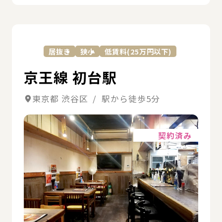
詳
居抜き
狭小
低賃料(25万円以下)
京王線 初台駅
東京都 渋谷区 / 駅から徒歩5分
詳細
契約済み