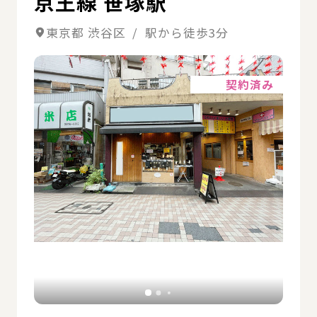
京王線 笹塚駅
東京都 渋谷区 / 駅から徒歩3分
詳細
契約済み