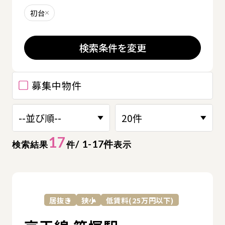
初台
削除する
検索条件を変更
募集中物件
17
/ 1-17件
検索結果
件
表示
詳
居抜き
狭小
低賃料(25万円以下)