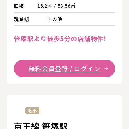
面積
16.2坪 / 53.56㎡
現業態
その他
笹塚駅より徒歩5分の店舗物件!
無料会員登録 / ログイン
詳
狭小
京王線 笹塚駅