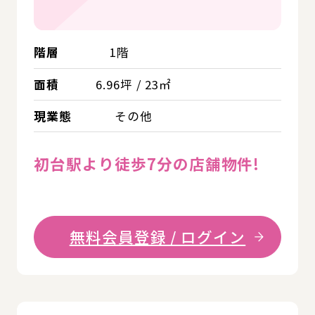
階層
1階
面積
6.96坪 / 23㎡
現業態
その他
初台駅より徒歩7分の店舗物件!
無料会員登録 / ログイン
詳