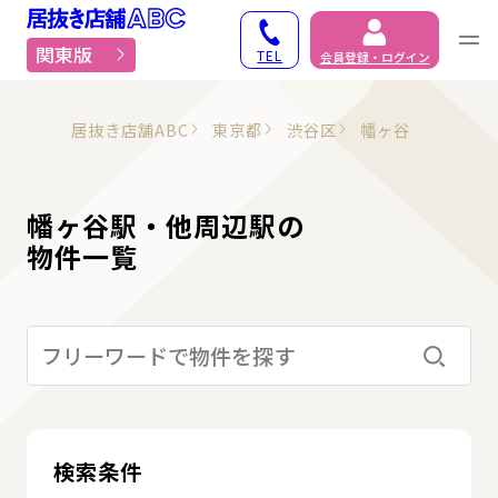
居抜き物件・貸店舗での
関東版
TEL
会員登録・ログイン
居抜き店舗ABC
東京都
渋谷区
幡ヶ谷
幡ヶ谷駅・他周辺駅の
物件一覧
検索す
検索条件