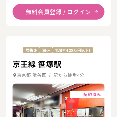
無料会員登録 / ログイン
詳
居抜き
狭小
低賃料(25万円以下)
京王線 笹塚駅
東京都 渋谷区 / 駅から徒歩4分
詳細
契約済み