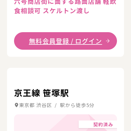
六号商店街に面する路面店舗 軽飲
食相談可 スケルトン渡し
無料会員登録 / ログイン
詳
京王線 笹塚駅
東京都 渋谷区 / 駅から徒歩5分
契約済み