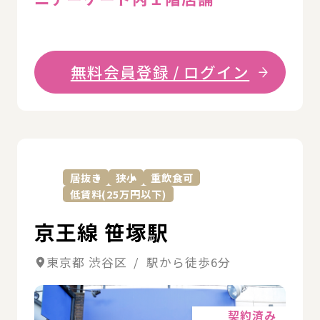
無料会員登録 / ログイン
詳
居抜き
狭小
重飲食可
低賃料(25万円以下)
京王線 笹塚駅
東京都 渋谷区 / 駅から徒歩6分
詳細
契約済み