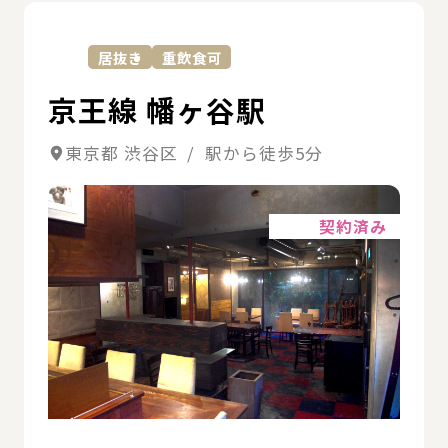
詳
居抜き
重飲食可
京王線 幡ヶ谷駅
東京都 渋谷区 / 駅から徒歩5分
詳細
契約済み