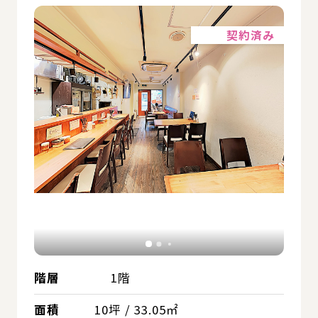
詳細
契約済み
階層
1階
面積
10坪 / 33.05㎡