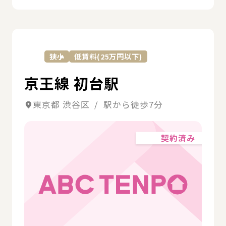
詳
狭小
低賃料(25万円以下)
京王線 初台駅
東京都 渋谷区 / 駅から徒歩7分
契約済み