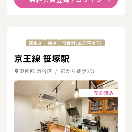
詳
居抜き
狭小
低賃料(25万円以下)
京王線 笹塚駅
東京都 渋谷区 / 駅から徒歩3分
詳細
契約済み