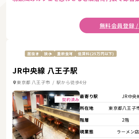
無料会員登録 /
居抜き
狭小
重飲食可
低賃料(25万円以下)
JR中央線 八王子駅
東京都 八王子市 / 駅から徒歩4分
詳細を見る
最寄り駅
JR中央
契約済み
所在地
東京都八王子市.
階層
2階
現業態
ラーメン