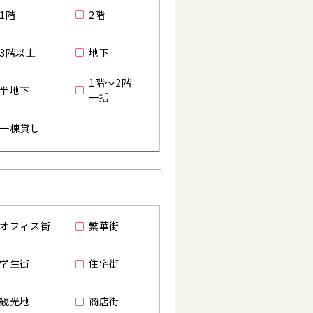
1階
2階
3階以上
地下
1階～2階
半地下
一括
一棟貸し
オフィス街
繁華街
る
学生街
住宅街
観光地
商店街