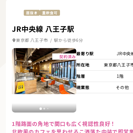
居抜き
重飲食可
JR中央線 八王子駅
東京都 八王子市 / 駅から徒歩6分
詳細を見る
最寄り駅
JR中央
契約済み
所在地
東京都八王子市.
階層
1階
現業態
その他
1階路面の角地で間口も広く視認性良好！
北欧風のカフェを思わせるこ洒落た内装で即営