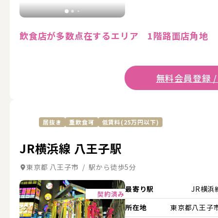
飲食店が多数点在するエリア 1階路面店角地
無料会員登録 /
居抜き
重飲食可
低賃料(25万円以下)
JR横浜線 八王子駅
東京都 八王子市 / 駅から徒歩5分
詳細を見る
最寄り駅
JR横浜
契約済み
所在地
東京都八王子市.