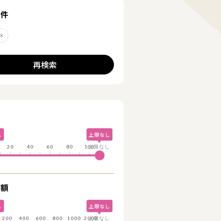
る
条件
子
削除する
再検索
詳細を見る
詳細を見る
し
上限なし
し
20
40
60
80
100
上限なし
総額
し
上限なし
し
200
400
600
800
1000
2000
上限なし