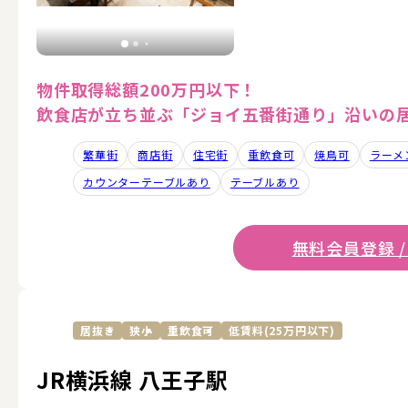
物件取得総額200万円以下！
飲食店が立ち並ぶ「ジョイ五番街通り」沿いの
繁華街
商店街
住宅街
重飲食可
焼鳥可
ラーメ
カウンターテーブルあり
テーブルあり
無料会員登録 /
居抜き
狭小
重飲食可
低賃料(25万円以下)
JR横浜線 八王子駅