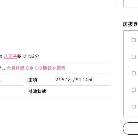
詳細を見
居抜
詳細を見る
詳細を見る
線
八王子
駅 徒歩3分
..
会員登録で全ての情報を表示
括
面積
27.57坪 / 91.14㎡
店
引渡状態
！