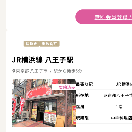
無料会員登録 /
居抜き
重飲食可
JR横浜線 八王子駅
東京都 八王子市 / 駅から徒歩6分
詳細を見る
最寄り駅
JR横浜
契約済み
所在地
東京都八王子市.
階層
1階
現業態
中華料理