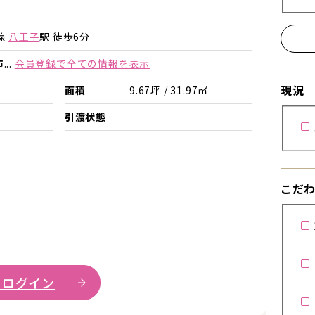
詳細を見る
詳細を見る
線
八王子
駅 徒歩6分
..
会員登録で全ての情報を表示
現況
面積
9.67坪 / 31.97㎡
店
引渡状態
こだ
 ログイン