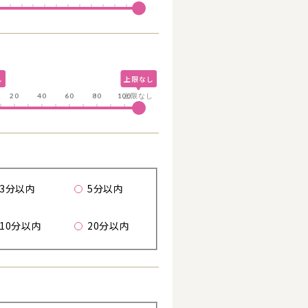
し
上限なし
る
し
20
40
60
80
100
上限なし
歩
3分以内
5分以内
詳細を見る
10分以内
20分以内