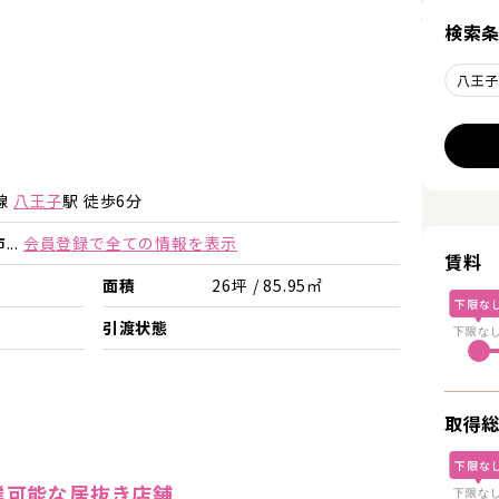
詳細を見
検索
八王
詳細を見る
詳細を見る
線
八王子
駅 徒歩6分
..
会員登録で全ての情報を表示
賃料
面積
26坪 / 85.95㎡
下限な
引渡状態
下限な
取得
下限な
業可能な居抜き店舗
下限な