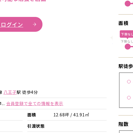
面積
 ログイン
下限な
詳細を見
下限な
駅徒
詳細を見る
詳細を見る
線
八王子
駅 徒歩4分
..
会員登録で全ての情報を表示
面積
12.68坪 / 41.91㎡
階数
店
引渡状態