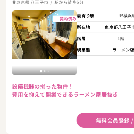
東京都 八王子市 / 駅から徒歩6分
詳細を見る
最寄り駅
JR横浜
契約済み
所在地
東京都八王子市.
階層
1階
現業態
ラーメン
設備機器の揃った物件！
費用を抑えて開業できるラーメン屋居抜き
無料会員登録 /