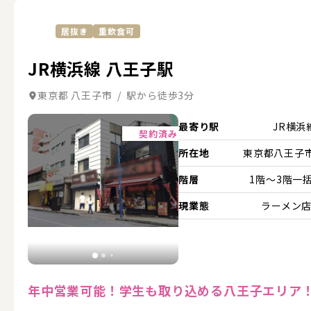
居抜き
重飲食可
JR横浜線 八王子駅
東京都 八王子市 / 駅から徒歩3分
詳細を見る
最寄り駅
JR横浜
契約済み
所在地
東京都八王子市.
階層
1階～3階一
現業態
ラーメン
年中営業可能！学生も取り込める八王子エリア