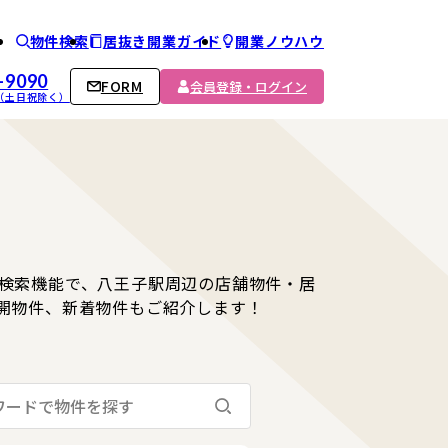
物件検索
居抜き開業ガイド
開業ノウハウ
ム
-9090
FORM
会員登録・ログイン
00 （土日祝除く）
検索機能で、八王子駅周辺の店舗物件・居
開物件、新着物件もご紹介します！
検索する