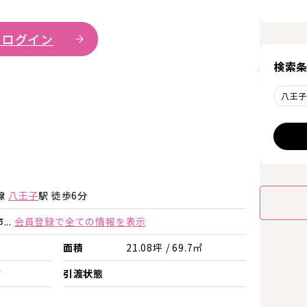
 ログイン
検索
詳細を見
八王
詳細を見る
詳細を見る
線
八王子
駅 徒歩6分
..
会員登録で全ての情報を表示
面積
21.08坪 / 69.7㎡
店
引渡状態