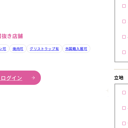
居抜き店舗
ン可
焼肉可
グリストラップ有
外国籍入居可
 ログイン
立地
詳細を見