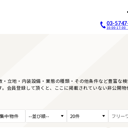
店開業｜居抜き店舗ABCホー
03-5747
10:00-17:
数・立地・内装設備・業態の種類・その他条件など豊富な検
す。会員登録して頂くと、ここに掲載されていない非公開物
集中物件