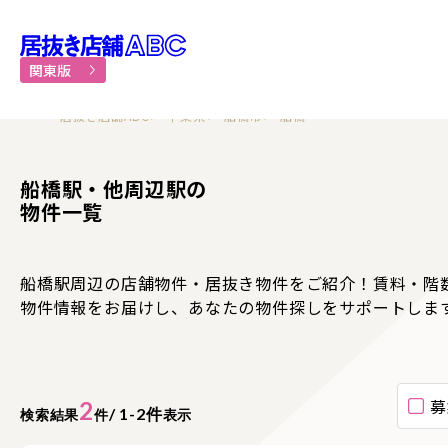
居抜き物件・貸店舗での飲食
関東版
居抜き店舗ABC
千葉県
船橋市
船橋
船橋駅・他周辺駅の
物件一覧
船橋駅周辺の店舗物件・居抜き物件をご紹介！賃料・階
物件情報をお届けし、あなたの物件探しをサポートしま
募
2
/ 1-2件
検索結果
件
表示