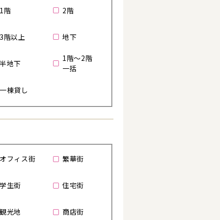
1階
2階
3階以上
地下
1階～2階
半地下
一括
一棟貸し
オフィス街
繁華街
学生街
住宅街
観光地
商店街