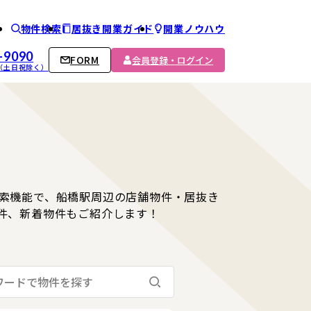
物件検索
居抜き開業ガイド
開業ノウハウ
ム
-9090
FORM
会員登録・ログイン
00 （土日祝除く）
索機能で、船橋駅周辺の店舗物件・居抜き
件、新着物件もご紹介します！
検索する