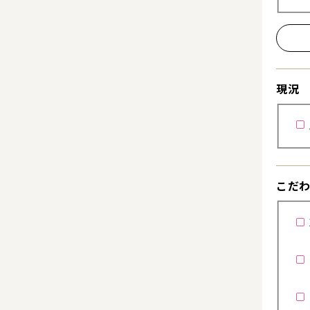
現況
こだ