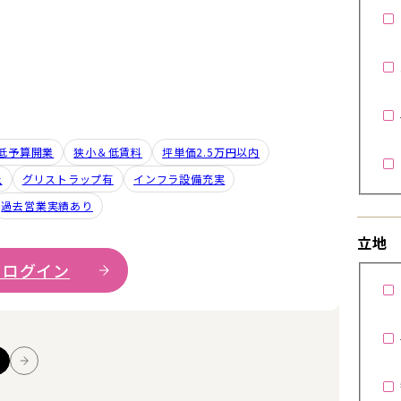
！
低予算開業
狭小＆低賃料
坪単価2.5万円以内
上
グリストラップ有
インフラ設備充実
過去営業実績あり
立地
 ログイン