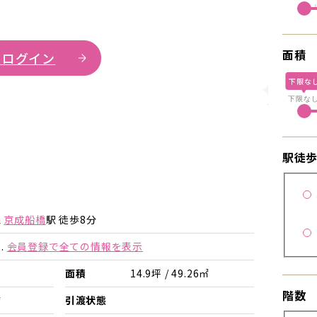
面積
 ログイン
下限な
詳細を見
下限な
駅徒
詳細を見る
詳細を見る
線
京成船橋
駅 徒歩8分
.
会員登録で全ての情報を表示
面積
14.9坪 / 49.26㎡
階数
店
引渡状態