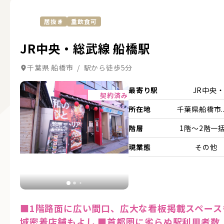
居抜き
重飲食可
JR中央・総武線 船橋駅
千葉県 船橋市 / 駅から徒歩5分
詳細を見る
最寄り駅
JR中央
契約済み
所在地
千葉県船橋市..
階層
1階～2階一
現業態
その他
■1階路面に広い間口、広大な看板掲載スペース
域密着店舗もよし ■首都圏に劣らぬ駅利用者数