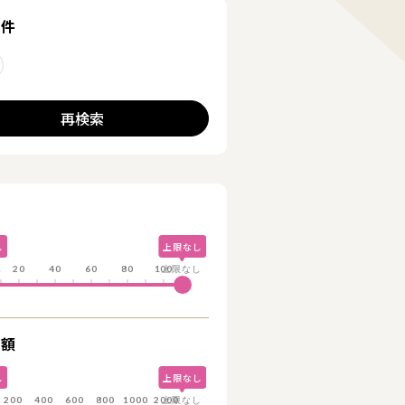
る
条件
削除する
再検索
詳細を見る
し
上限なし
し
20
40
60
80
100
上限なし
総額
し
上限なし
し
200
400
600
800
1000
2000
上限なし