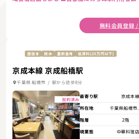
無料会員登録 /
居抜き
狭小
重飲食可
低賃料(25万円以下)
京成本線 京成船橋駅
千葉県 船橋市 / 駅から徒歩8分
詳細を見る
最寄り駅
京成本
契約済み
所在地
千葉県船橋市..
階層
2階
現業態
中華料理