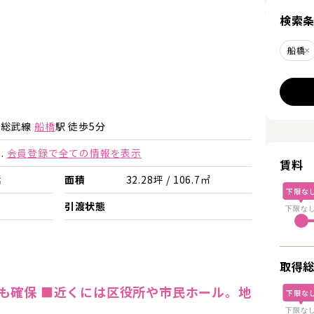
詳細を見
検索
船橋
詳細を見る
詳細を見る
・総武線
船橋
駅 徒歩5分
.
会員登録で全ての情報を表示
賃料
括
面積
32.28坪 / 106.7㎡
下限な
引渡状態
下限な
取得
も確保 ■近くには区役所や市民ホール。地
下限な
下限な