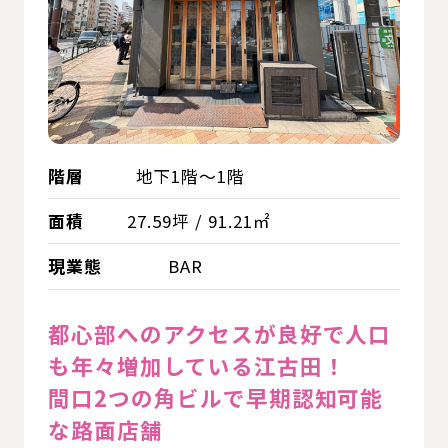
階層
地下1階～1階
面積
27.59坪 / 91.21㎡
現業態
BAR
都⼼部へのアクセスが良好で⼈⼝
も年々増加している江古田！
間口2つの角ビルで早期認知可能
な路面店舗