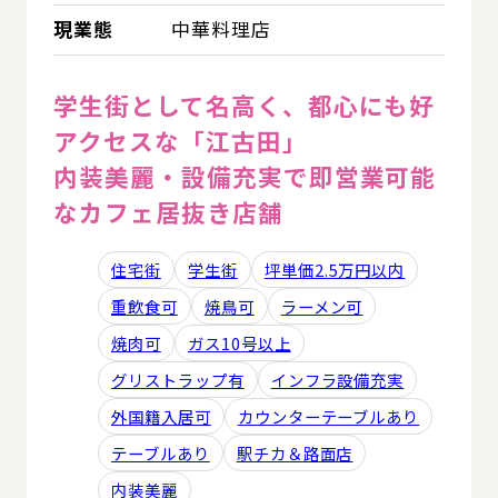
現業態
中華料理店
学生街として名高く、都心にも好
アクセスな「江古田」
内装美麗・設備充実で即営業可能
なカフェ居抜き店舗
住宅街
学生街
坪単価2.5万円以内
重飲食可
焼鳥可
ラーメン可
焼肉可
ガス10号以上
グリストラップ有
インフラ設備充実
外国籍入居可
カウンターテーブルあり
テーブルあり
駅チカ＆路面店
内装美麗