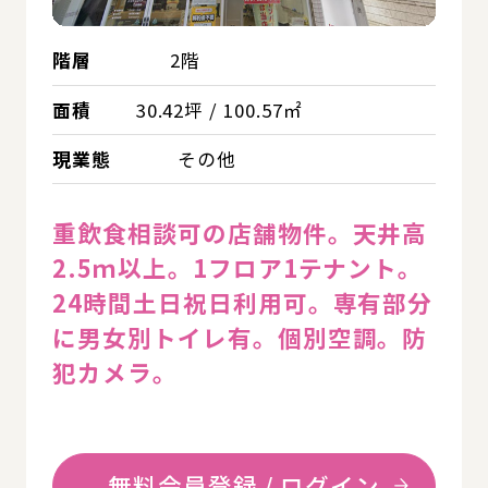
階層
2階
面積
30.42坪 / 100.57㎡
現業態
その他
重飲食相談可の店舗物件。天井⾼
2.5ｍ以上。1フロア1テナント。
24時間⼟⽇祝⽇利⽤可。専有部分
に男⼥別トイレ有。個別空調。防
犯カメラ。
無料会員登録 / ログイン