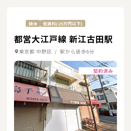
詳
狭小
低賃料(25万円以下)
都営大江戸線 新江古田駅
東京都 中野区 / 駅から徒歩6分
詳細
契約済み