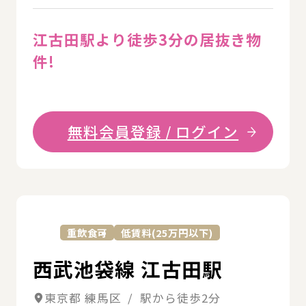
江古田駅より徒歩3分の居抜き物
件!
無料会員登録 / ログイン
詳
重飲食可
低賃料(25万円以下)
西武池袋線 江古田駅
東京都 練馬区 / 駅から徒歩2分