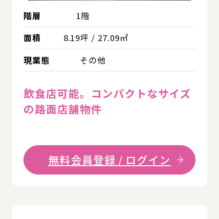
階層
1階
面積
8.19坪 / 27.09㎡
現業態
その他
飲食店可能。コンパクトなサイズ
の路面店舗物件
無料会員登録 / ログイン
詳