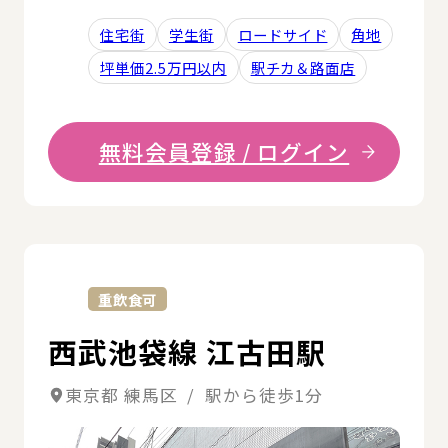
住宅街
学生街
ロードサイド
角地
坪単価2.5万円以内
駅チカ＆路面店
無料会員登録 / ログイン
詳
重飲食可
西武池袋線 江古田駅
東京都 練馬区 / 駅から徒歩1分
詳細