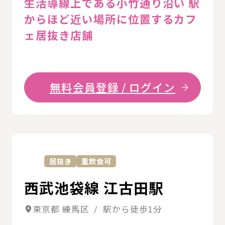
生活導線上である小竹通り沿い 駅
からほど近い場所に位置するカフ
ェ居抜き店舗
無料会員登録 / ログイン
詳
居抜き
重飲食可
西武池袋線 江古田駅
東京都 練馬区 / 駅から徒歩1分