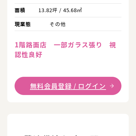
面積
13.82坪 / 45.68㎡
現業態
その他
1階路面店 一部ガラス張り 視
認性良好
無料会員登録 / ログイン
詳