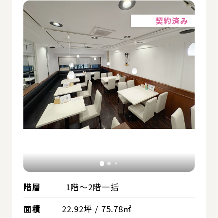
詳細
契約済み
階層
1階～2階一括
面積
22.92坪 / 75.78㎡