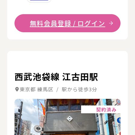
無料会員登録 / ログイン
詳
西武池袋線 江古田駅
東京都 練馬区 / 駅から徒歩3分
詳細
契約済み