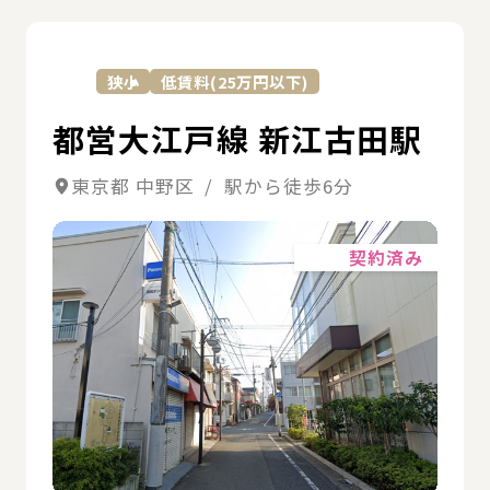
詳
狭小
低賃料(25万円以下)
都営大江戸線 新江古田駅
東京都 中野区 / 駅から徒歩6分
詳細
契約済み