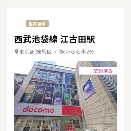
詳
重飲食可
西武池袋線 江古田駅
東京都 練馬区 / 駅から徒歩2分
詳細
契約済み