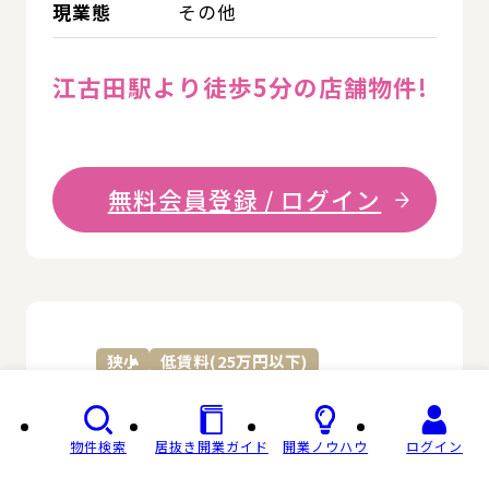
現業態
その他
江古田駅より徒歩5分の店舗物件!
無料会員登録 / ログイン
詳
狭小
低賃料(25万円以下)
西武池袋線 江古田駅
物件検索
居抜き開業ガイド
開業ノウハウ
ログイン
東京都 練馬区 / 駅から徒歩4分