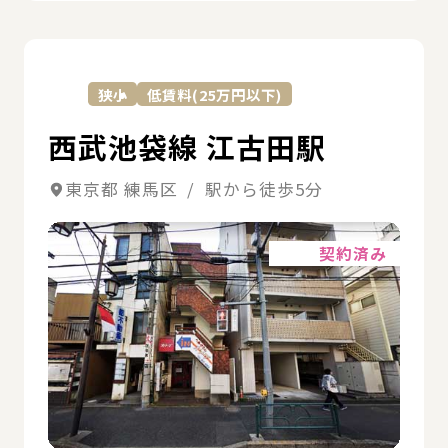
詳
狭小
低賃料(25万円以下)
西武池袋線 江古田駅
東京都 練馬区 / 駅から徒歩5分
詳細
契約済み