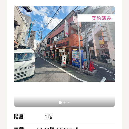
詳細
契約済み
階層
2階