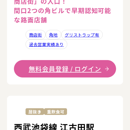
商店街」の入口！
間口2つの角ビルで早期認知可能
な路面店舗
商店街
角地
グリストラップ有
過去営業実績あり
無料会員登録 / ログイン
詳
居抜き
重飲食可
西武池袋線 江古田駅