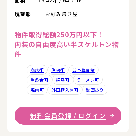
面積
19.42坪 / 64.21㎡
現業態
お好み焼き屋
物件取得総額250万円以下！
内装の自由度高い半スケルトン物
件
商店街
住宅街
低予算開業
重飲食可
焼鳥可
ラーメン可
焼肉可
外国籍入居可
動画あり
無料会員登録 / ログイン