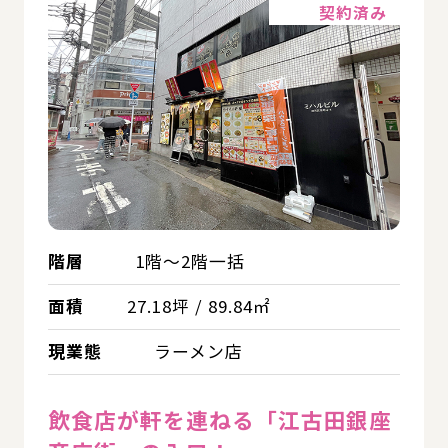
契約済み
階層
1階～2階一括
面積
27.18坪 / 89.84㎡
現業態
ラーメン店
飲⾷店が軒を連ねる「江古田銀座