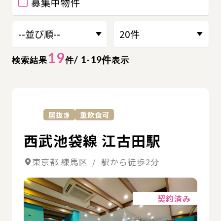
募集中物件
19
/ 1-19件
検索結果
件
表示
詳
居抜き
重飲食可
西武池袋線 江古田駅
東京都 練馬区 / 駅から徒歩2分
詳細
契約済み