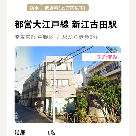
狭小
低賃料(25万円以下)
都営大江戸線 新江古田駅
東京都 中野区 / 駅から徒歩6分
詳細
契約済み
階層
1階