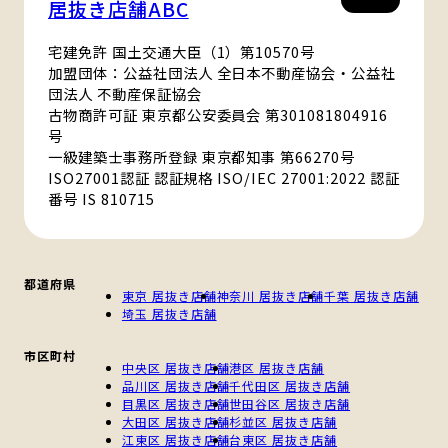
居抜き店舗ABC
宅建免許 国土交通大臣（1）第10570号
加盟団体：公益社団法人 全日本不動産協会・公益社
団法人 不動産保証協会
古物商許可証 東京都公安委員会 第301081804916
号
一級建築士事務所登録 東京都知事 第66270号
ISO27001認証 認証規格 ISO/IEC 27001:2022 認証
番号 IS 810715
都道府県
東京 居抜き店舗
神奈川 居抜き店舗
千葉 居抜き店舗
埼玉 居抜き店舗
市区町村
中央区 居抜き店舗
港区 居抜き店舗
品川区 居抜き店舗
千代田区 居抜き店舗
目黒区 居抜き店舗
世田谷区 居抜き店舗
大田区 居抜き店舗
杉並区 居抜き店舗
江東区 居抜き店舗
台東区 居抜き店舗