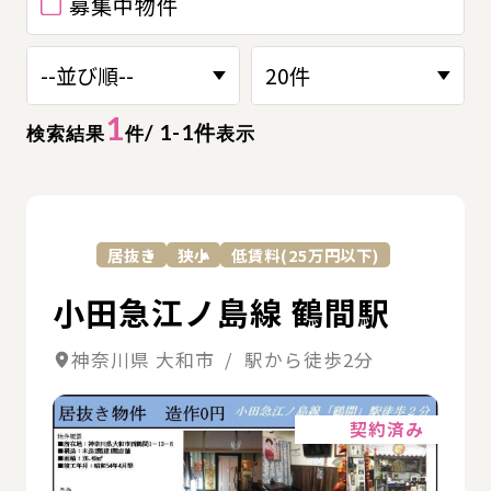
募集中物件
1
/ 1-1件
検索結果
件
表示
詳
居抜き
狭小
低賃料(25万円以下)
小田急江ノ島線 鶴間駅
神奈川県 大和市 / 駅から徒歩2分
詳細
契約済み