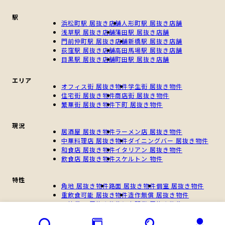
駅
浜松町駅 居抜き店舗
人形町駅 居抜き店舗
浅草駅 居抜き店舗
蒲田駅 居抜き店舗
門前仲町駅 居抜き店舗
新橋駅 居抜き店舗
荻窪駅 居抜き店舗
高田馬場駅 居抜き店舗
目黒駅 居抜き店舗
町田駅 居抜き店舗
エリア
オフィス街 居抜き物件
学生街 居抜き物件
住宅街 居抜き物件
商店街 居抜き物件
繁華街 居抜き物件
下町 居抜き物件
現況
居酒屋 居抜き物件
ラーメン店 居抜き物件
中華料理店 居抜き物件
ダイニングバー 居抜き物件
和食店 居抜き物件
イタリアン 居抜き物件
飲食店 居抜き物件
スケルトン 物件
特性
角地 居抜き物件
路面 居抜き物件
個室 居抜き物件
重飲食可能 居抜き物件
造作無償 居抜き物件
一棟貸し 居抜き物件
個人開業 居抜き物件
新規開業 居抜き物件