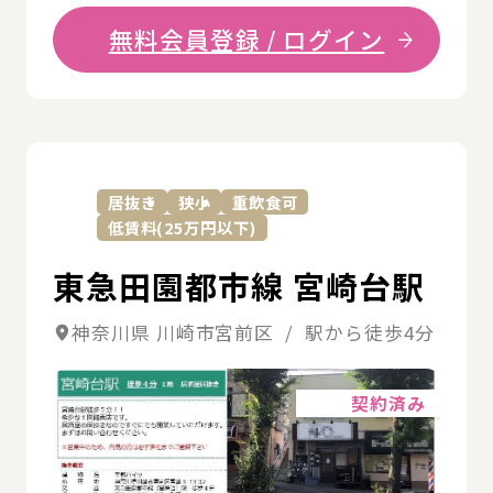
無料会員登録 / ログイン
詳
居抜き
狭小
重飲食可
低賃料(25万円以下)
東急田園都市線 宮崎台駅
神奈川県 川崎市宮前区 / 駅から徒歩4分
詳細
契約済み