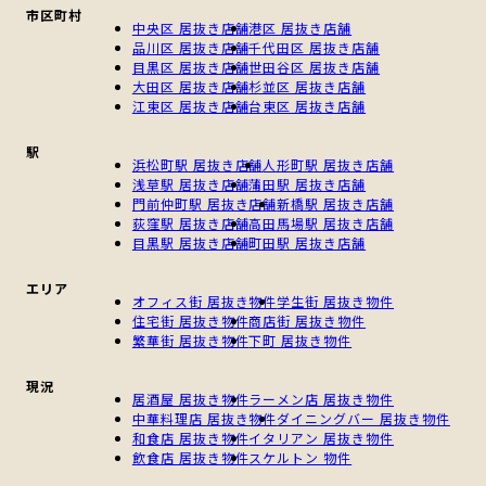
市区町村
中央区 居抜き店舗
港区 居抜き店舗
品川区 居抜き店舗
千代田区 居抜き店舗
目黒区 居抜き店舗
世田谷区 居抜き店舗
大田区 居抜き店舗
杉並区 居抜き店舗
江東区 居抜き店舗
台東区 居抜き店舗
駅
浜松町駅 居抜き店舗
人形町駅 居抜き店舗
浅草駅 居抜き店舗
蒲田駅 居抜き店舗
門前仲町駅 居抜き店舗
新橋駅 居抜き店舗
荻窪駅 居抜き店舗
高田馬場駅 居抜き店舗
目黒駅 居抜き店舗
町田駅 居抜き店舗
エリア
オフィス街 居抜き物件
学生街 居抜き物件
住宅街 居抜き物件
商店街 居抜き物件
繁華街 居抜き物件
下町 居抜き物件
現況
居酒屋 居抜き物件
ラーメン店 居抜き物件
中華料理店 居抜き物件
ダイニングバー 居抜き物件
和食店 居抜き物件
イタリアン 居抜き物件
飲食店 居抜き物件
スケルトン 物件