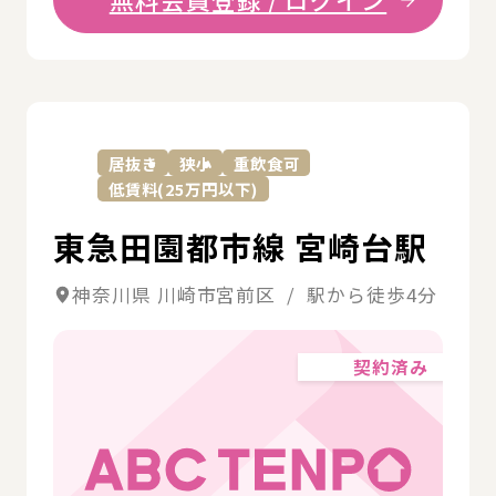
詳
居抜き
狭小
重飲食可
低賃料(25万円以下)
東急田園都市線 宮崎台駅
神奈川県 川崎市宮前区 / 駅から徒歩4分
契約済み