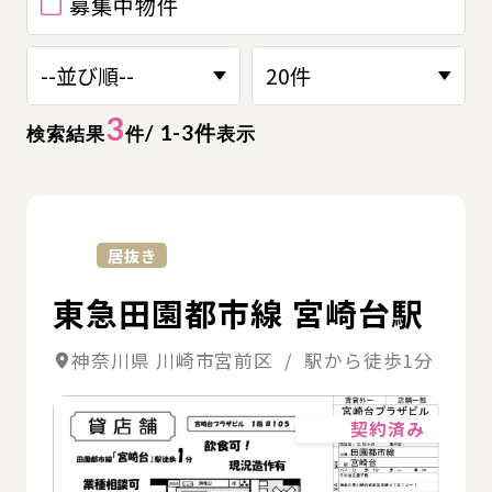
募集中物件
3
/ 1-3件
検索結果
件
表示
詳
居抜き
東急田園都市線 宮崎台駅
神奈川県 川崎市宮前区 / 駅から徒歩1分
詳細
契約済み