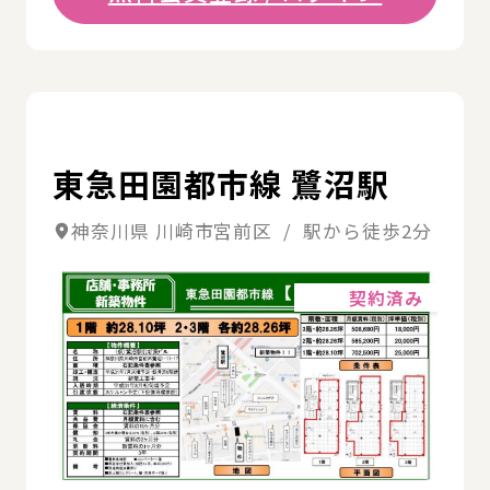
詳
東急田園都市線 鷺沼駅
神奈川県 川崎市宮前区 / 駅から徒歩2分
詳細
契約済み