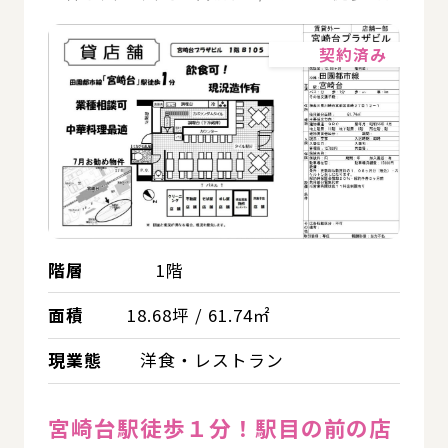
詳細
契約済み
階層
1階
面積
18.68坪 / 61.74㎡
現業態
洋食・レストラン
宮崎台駅徒歩１分！駅目の前の店