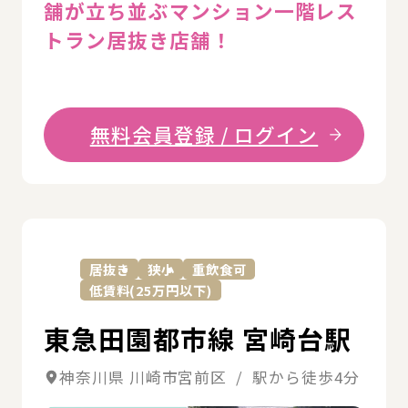
舗が立ち並ぶマンション一階レス
トラン居抜き店舗！
無料会員登録 / ログイン
詳
居抜き
狭小
重飲食可
低賃料(25万円以下)
東急田園都市線 宮崎台駅
神奈川県 川崎市宮前区 / 駅から徒歩4分