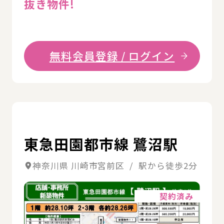
抜き物件!
無料会員登録 / ログイン
詳
東急田園都市線 鷺沼駅
神奈川県 川崎市宮前区 / 駅から徒歩2分
詳細
契約済み