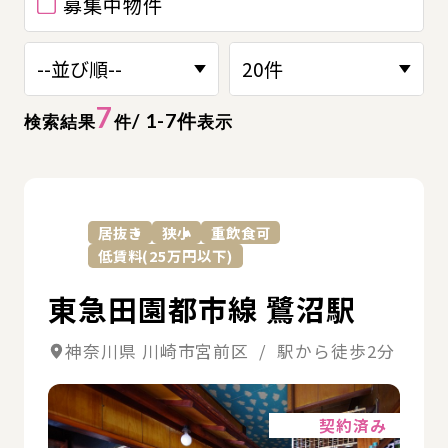
募集中物件
7
/ 1-7件
検索結果
件
表示
詳
居抜き
狭小
重飲食可
低賃料(25万円以下)
東急田園都市線 鷺沼駅
神奈川県 川崎市宮前区 / 駅から徒歩2分
詳細
契約済み