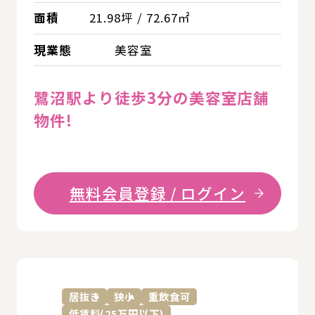
面積
21.98坪 / 72.67㎡
現業態
美容室
鷺沼駅より徒歩3分の美容室店舗
物件!
無料会員登録 / ログイン
詳
居抜き
狭小
重飲食可
低賃料(25万円以下)