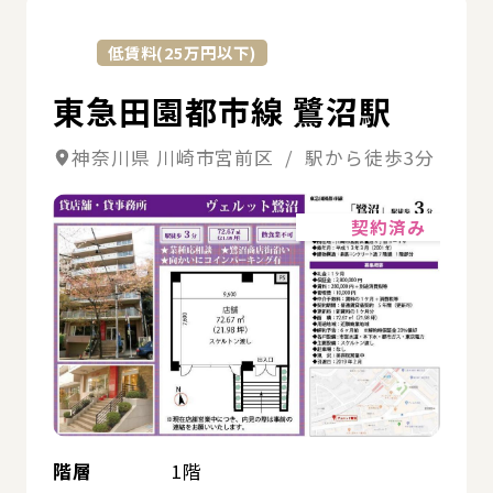
詳
低賃料(25万円以下)
東急田園都市線 鷺沼駅
神奈川県 川崎市宮前区 / 駅から徒歩3分
詳細
契約済み
階層
1階