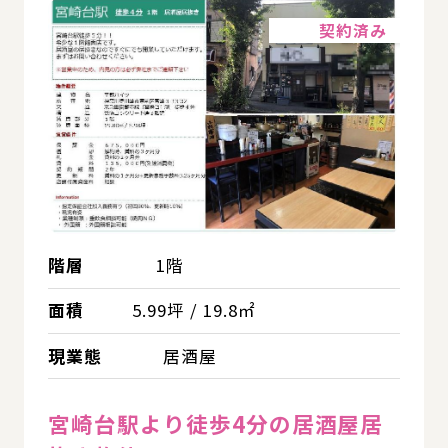
詳細
契約済み
階層
1階
面積
5.99坪 / 19.8㎡
現業態
居酒屋
宮崎台駅より徒歩4分の居酒屋居