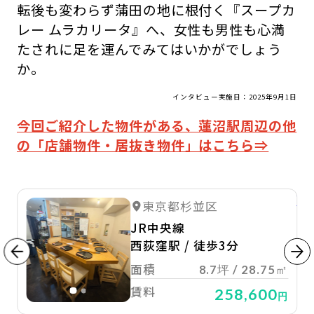
転後も変わらず蒲田の地に根付く『スープカ
レー ムラカリータ』へ、女性も男性も心満
たされに足を運んでみてはいかがでしょう
か。
インタビュー実施日：2025年9月1日
今回ご紹介した物件がある、蓮沼駅周辺の他
の「店舗物件・居抜き物件」はこちら⇒
詳細を見る
詳
る
東京都杉並区
詳細を見る
JR中央線
西荻窪駅 / 徒歩3分
面積
8.7坪 / 28.75㎡
賃料
258,600
円