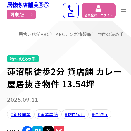
居抜き物件・貸店舗での
関東版
TEL
会員登録・ログイン
居抜き店舗ABC
ABCテンポ情報局
物件の決め手
物件の決め手
蓮沼駅徒歩2分 貸店舗 カレー
屋居抜き物件 13.54坪
2025.09.11
#新規開業
#開業準備
#物件探し
#住宅街