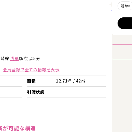
浅草
詳細を見
詳細を見る
詳細を見る
勢崎線
浅草
駅 徒歩5分
.
会員登録で全ての情報を表示
面積
12.71坪 / 42㎡
店
引渡状態
業が可能な構造