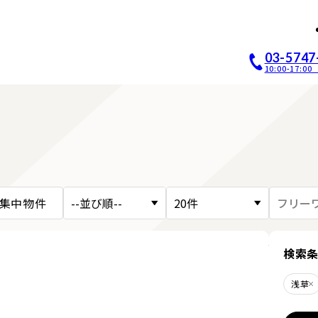
店開業｜居抜き店舗ABCホー
03-5747
10:00-17:
集中物件
詳細を見
検索
浅草