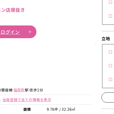
メン店居抜き
 ログイン
立地
詳細を見
詳細を見る
詳細を見る
ロ銀座線
稲荷町
駅 徒歩1分
.
会員登録で全ての情報を表示
面積
9.76坪 / 32.26㎡