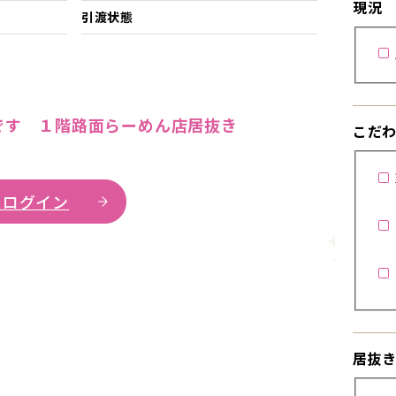
現況
引渡状態
です １階路面らーめん店居抜き
こだ
 ログイン
詳細を見
居抜