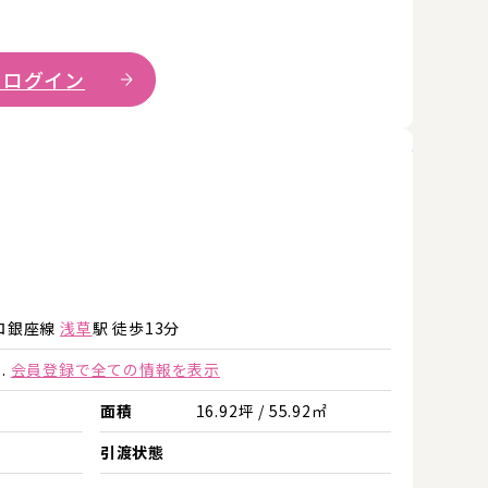
 ログイン
詳細を見
詳細を見る
詳細を見る
ロ銀座線
浅草
駅 徒歩13分
.
会員登録で全ての情報を表示
面積
16.92坪 / 55.92㎡
引渡状態