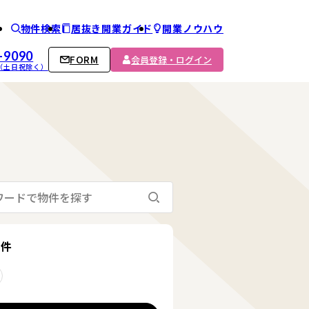
物件検索
居抜き開業ガイド
開業ノウハウ
ム
-9090
FORM
会員登録・ログイン
00 （土日祝除く）
検索する
る
条件
削除する