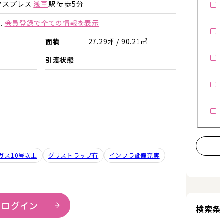
詳細を見る
詳細を見る
クスプレス
浅草
駅 徒歩5分
.
会員登録で全ての情報を表示
面積
27.29坪 / 90.21㎡
引渡状態
ガス10号以上
グリストラップ有
インフラ設備充実
 ログイン
検索