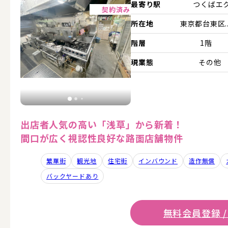
詳細を見る
最寄り駅
つくばエ
契約済み
所在地
東京都台東区..
階層
1階
現業態
その他
出店者人気の高い「浅草」から新着！
間口が広く視認性良好な路面店舗物件
繁華街
観光地
住宅街
インバウンド
造作無償
バックヤードあり
無料会員登録 /