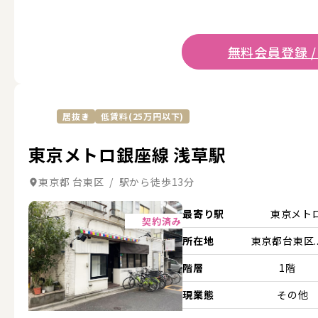
無料会員登録 /
居抜き
低賃料(25万円以下)
東京メトロ銀座線 浅草駅
東京都 台東区 / 駅から徒歩13分
詳細を見る
最寄り駅
東京メト
契約済み
所在地
東京都台東区..
階層
1階
現業態
その他