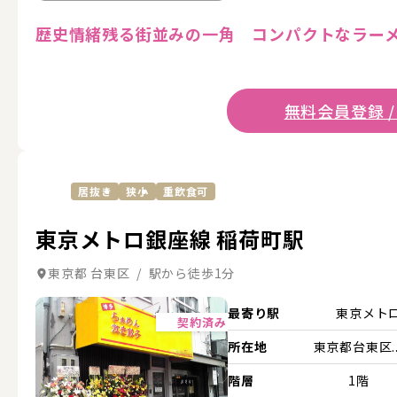
歴史情緒残る街並みの一角 コンパクトなラー
無料会員登録 /
居抜き
狭小
重飲食可
東京メトロ銀座線 稲荷町駅
東京都 台東区 / 駅から徒歩1分
詳細を見る
最寄り駅
東京メト
契約済み
所在地
東京都台東区..
階層
1階