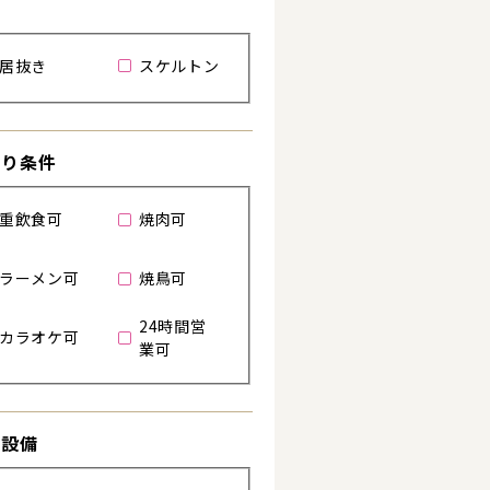
居抜き
スケルトン
わり条件
重飲食可
焼肉可
ラーメン可
焼鳥可
る
24時間営
カラオケ可
業可
き設備