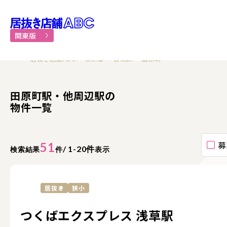
居抜き物件・貸店舗での飲食
関東版
居抜き店舗ABC
東京都
台東区
田原町
田原町駅・他周辺駅の
物件一覧
募
51
/ 1-20件
検索結果
件
表示
居抜き
狭小
つくばエクスプレス 浅草駅