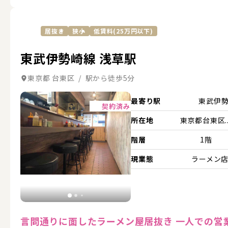
居抜き
狭小
低賃料(25万円以下)
東武伊勢崎線 浅草駅
東京都 台東区 / 駅から徒歩5分
詳細を見る
最寄り駅
東武伊
契約済み
所在地
東京都台東区..
階層
1階
現業態
ラーメン
言問通りに面したラーメン屋居抜き 一人での営