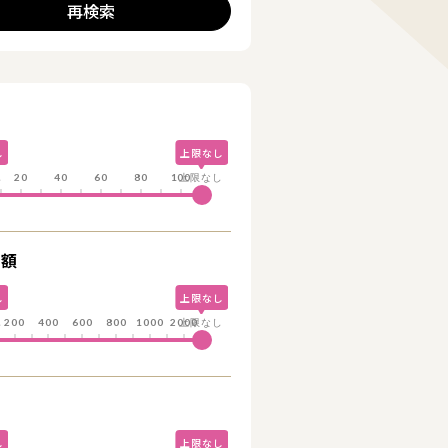
再検索
詳細を見る
詳細を見る
し
上限なし
し
20
40
60
80
100
上限なし
総額
し
上限なし
し
200
400
600
800
1000
2000
上限なし
し
上限なし