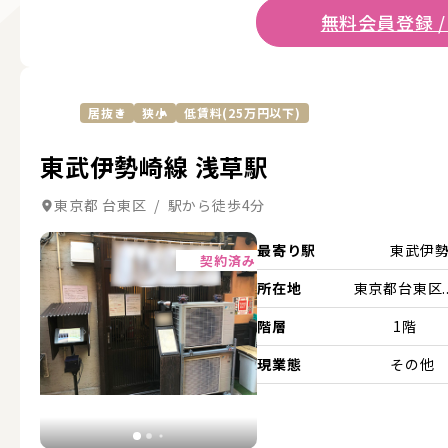
無料会員登録 /
居抜き
狭小
低賃料(25万円以下)
東武伊勢崎線 浅草駅
東京都 台東区 / 駅から徒歩4分
詳細を見る
最寄り駅
東武伊
契約済み
所在地
東京都台東区..
階層
1階
現業態
その他