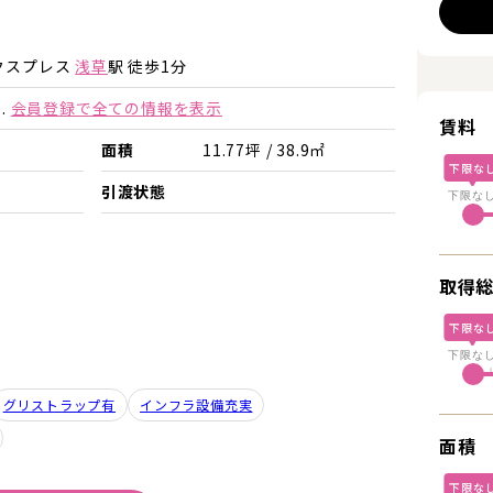
詳細を見る
詳細を見る
クスプレス
浅草
駅 徒歩1分
.
会員登録で全ての情報を表示
賃料
面積
11.77坪 / 38.9㎡
下限な
引渡状態
下限な
取得
下限な
下限な
グリストラップ有
インフラ設備充実
面積
下限な