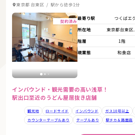
東京都 台東区 / 駅から徒歩1分
詳細を見る
最寄り駅
つくばエ
契約済み
所在地
東京都台東区..
階層
1階
現業態
和食店
インバウンド・観光需要の高い浅草！
駅出口至近のうどん屋居抜き店舗
観光地
ロードサイド
インバウンド
ガス10号以上
カウンターテーブルあり
テーブルあり
駅チカ＆路面店