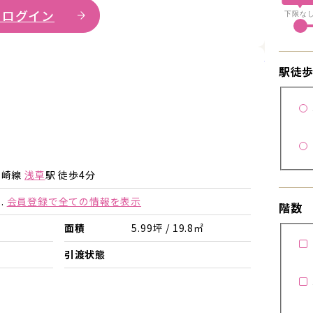
 ログイン
下限な
詳細を見
駅徒
詳細を見る
詳細を見る
勢崎線
浅草
駅 徒歩4分
.
会員登録で全ての情報を表示
階数
面積
5.99坪 / 19.8㎡
引渡状態