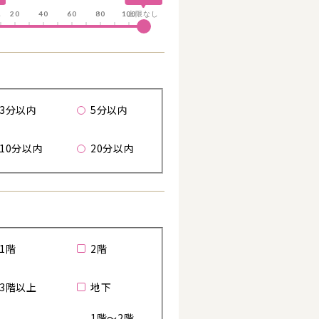
し
20
40
60
80
100
上限なし
る
歩
3分以内
5分以内
10分以内
20分以内
詳細を見る
1階
2階
3階以上
地下
1階～2階