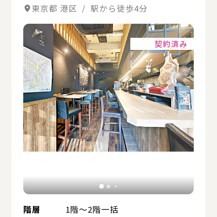
東京都 港区 / 駅から徒歩4分
詳細
契約済み
階層
1階～2階一括