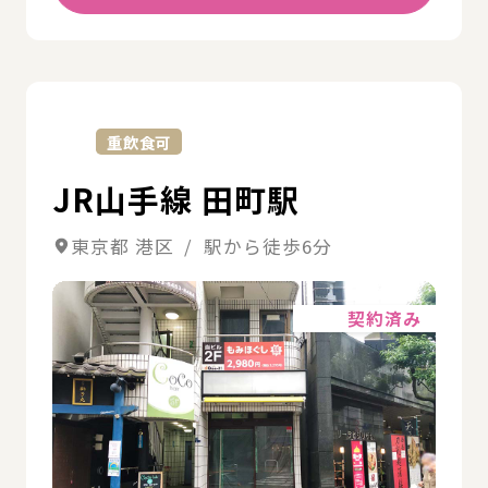
詳
重飲食可
JR山手線 田町駅
東京都 港区 / 駅から徒歩6分
詳細
契約済み