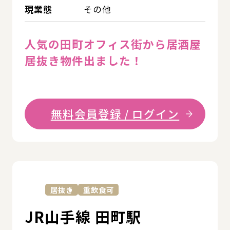
現業態
その他
人気の田町オフィス街から居酒屋
居抜き物件出ました！
無料会員登録 / ログイン
詳
居抜き
重飲食可
JR山手線 田町駅