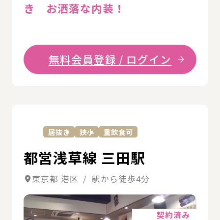
き お洒落な内装！
無料会員登録 / ログイン
詳
居抜き
狭小
重飲食可
都営浅草線 三田駅
東京都 港区 / 駅から徒歩4分
詳細
契約済み