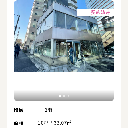
詳細
契約済み
階層
2階
面積
10坪 / 33.07㎡