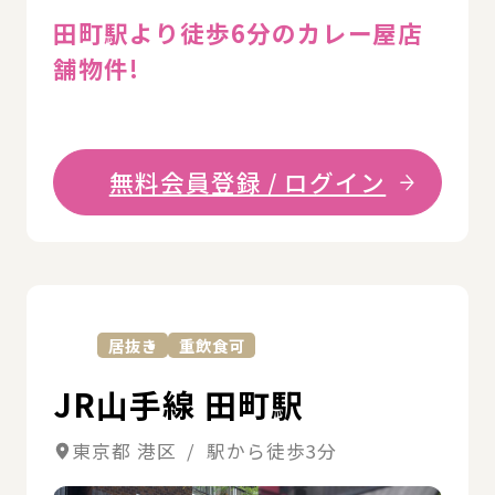
田町駅より徒歩6分のカレー屋店
舗物件!
無料会員登録 / ログイン
詳
居抜き
重飲食可
JR山手線 田町駅
東京都 港区 / 駅から徒歩3分