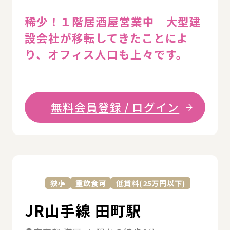
稀少！１階居酒屋営業中 大型建
設会社が移転してきたことによ
り、オフィス人口も上々です。
無料会員登録 / ログイン
詳
狭小
重飲食可
低賃料(25万円以下)
JR山手線 田町駅