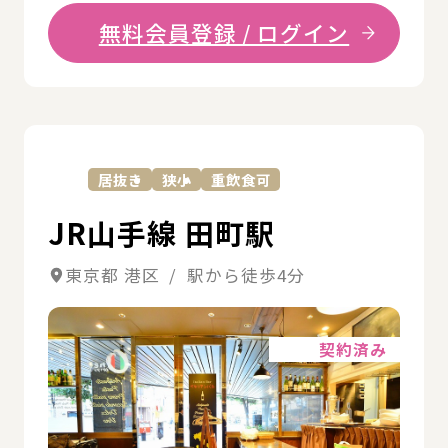
無料会員登録 / ログイン
詳
居抜き
狭小
重飲食可
JR山手線 田町駅
東京都 港区 / 駅から徒歩4分
詳細
契約済み