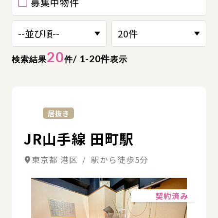
募集中物件
20
/ 1-20件
検索結果
件
表示
詳
居抜き
JR山手線 田町駅
東京都 港区 / 駅から徒歩5分
詳細
契約済み