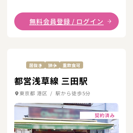
無料会員登録 / ログイン
詳
居抜き
狭小
重飲食可
都営浅草線 三田駅
東京都 港区 / 駅から徒歩5分
詳細
契約済み