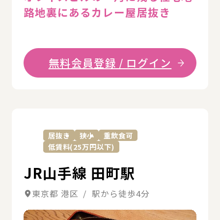
路地裏にあるカレー屋居抜き
無料会員登録 / ログイン
詳
居抜き
狭小
重飲食可
低賃料(25万円以下)
JR山手線 田町駅
東京都 港区 / 駅から徒歩4分
詳細