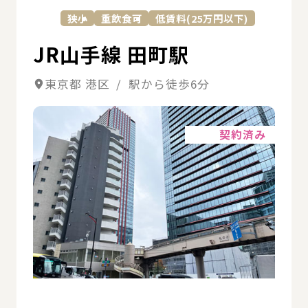
狭小
重飲食可
低賃料(25万円以下)
JR山手線 田町駅
東京都 港区 / 駅から徒歩6分
詳細
契約済み