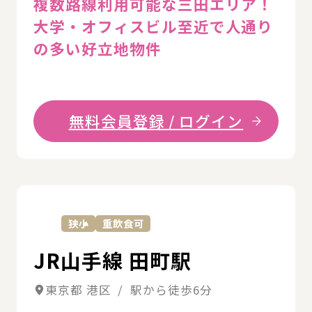
複数路線利用可能な三田エリア！
大学・オフィスビル至近で人通り
の多い好立地物件
無料会員登録 / ログイン
詳
狭小
重飲食可
JR山手線 田町駅
東京都 港区 / 駅から徒歩6分