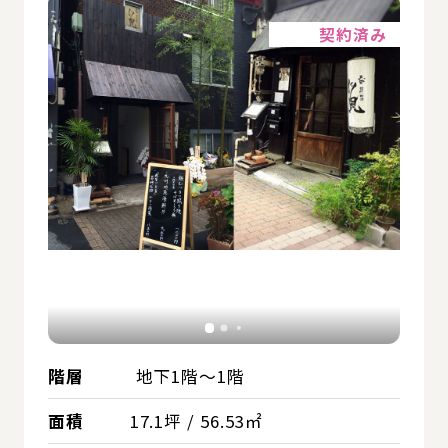
詳細
契約済み
階層
地下1階～1階
面積
17.1坪 / 56.53㎡