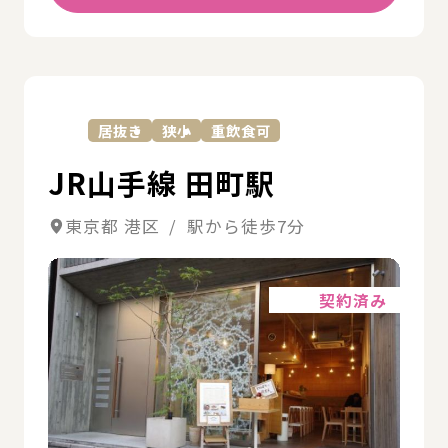
詳
居抜き
狭小
重飲食可
JR山手線 田町駅
東京都 港区 / 駅から徒歩7分
詳細
契約済み