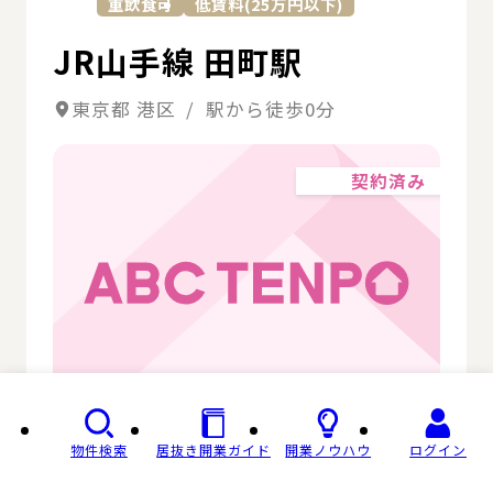
重飲食可
低賃料(25万円以下)
JR山手線 田町駅
東京都 港区 / 駅から徒歩0分
契約済み
物件検索
居抜き開業ガイド
開業ノウハウ
ログイン
階層
1階～2階一括