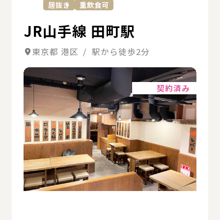
居抜き
重飲食可
JR山手線 田町駅
東京都 港区 / 駅から徒歩2分
詳細
契約済み