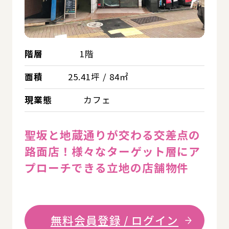
階層
1階
面積
25.41坪 / 84㎡
現業態
カフェ
聖坂と地蔵通りが交わる交差点の
路面店！様々なターゲット層にア
プローチできる立地の店舗物件
無料会員登録 / ログイン