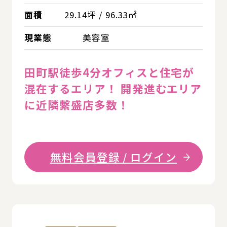
面積
29.14坪 / 96.33㎡
現業態
美容室
田町駅徒歩4分オフィスと住宅が
混在するエリア！ 開発進むエリア
に近隣繫盛店多数！
無料会員登録 / ログイン
詳