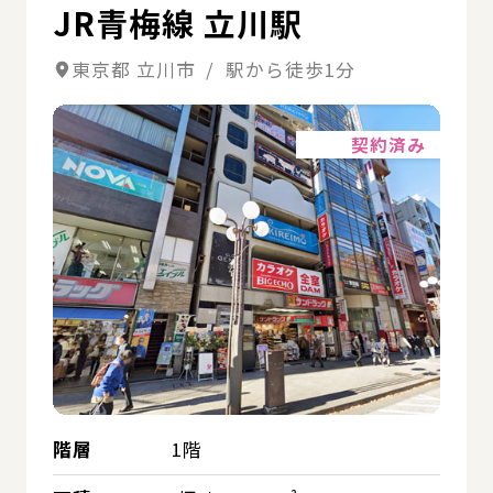
JR青梅線 立川駅
東京都 立川市 / 駅から徒歩1分
詳細
契約済み
階層
1階