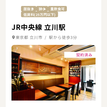
居抜き
狭小
重飲食可
低賃料(25万円以下)
JR中央線 立川駅
東京都 立川市 / 駅から徒歩3分
詳細
契約済み