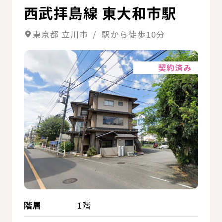
西武拝島線 東大和市駅
東京都 立川市 / 駅から徒歩10分
詳細
契約済み
階層
1階