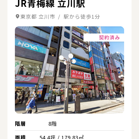
JR青梅線 立川駅
東京都 立川市 / 駅から徒歩1分
詳細
契約済み
階層
8階
面積
54.4坪 / 179.83㎡