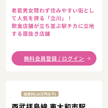
老若男女問わず住みやすい街とし
て人気を誇る「立川」！
飲食店舗が立ち並ぶ駅チカに立地
する居抜き店舗
無料会員登録 / ログイン
詳
低賃料(25万円以下)
西武拝島線 東大和市駅