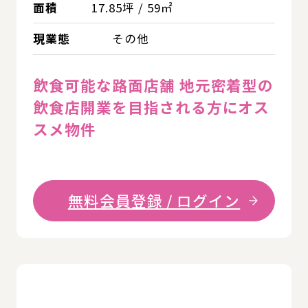
面積
17.85坪 / 59㎡
現業態
その他
飲食可能な路面店舗 地元密着型の
飲食店開業を目指される方にオス
スメ物件
無料会員登録 / ログイン
詳