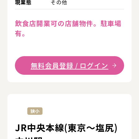
現業態
その他
飲食店開業可の店舗物件。駐車場
有。
無料会員登録 / ログイン
詳
狭小
JR中央本線(東京～塩尻)