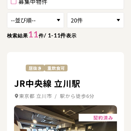
募集中物件
11
/ 1-11件
検索結果
件
表示
詳
居抜き
重飲食可
JR中央線 立川駅
東京都 立川市 / 駅から徒歩6分
詳細
契約済み