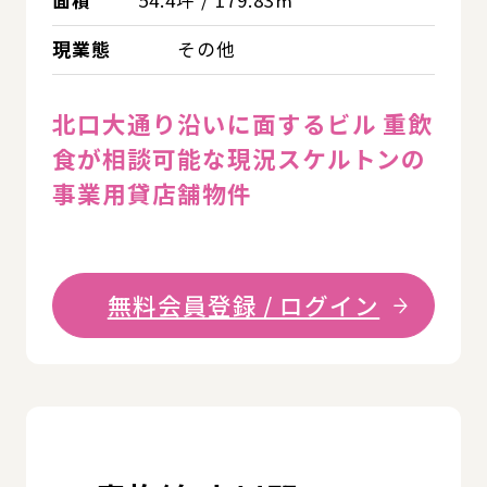
面積
54.4坪 / 179.83㎡
現業態
その他
北口大通り沿いに面するビル 重飲
食が相談可能な現況スケルトンの
事業用貸店舗物件
無料会員登録 / ログイン
詳