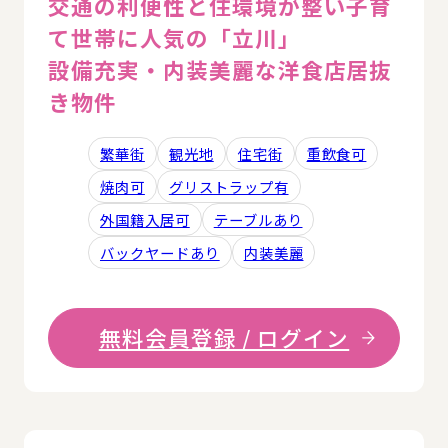
交通の利便性と住環境が整い子育
て世帯に人気の「立川」
設備充実・内装美麗な洋食店居抜
き物件
繁華街
観光地
住宅街
重飲食可
焼肉可
グリストラップ有
外国籍入居可
テーブルあり
バックヤードあり
内装美麗
無料会員登録 / ログイン
詳