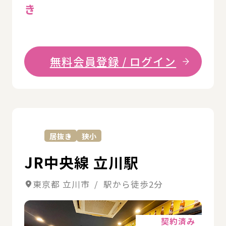
き
無料会員登録 / ログイン
詳
居抜き
狭小
JR中央線 立川駅
東京都 立川市 / 駅から徒歩2分
詳細
契約済み