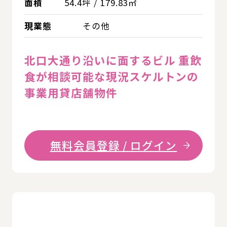
面積
54.4坪 / 179.83㎡
現業態
その他
北口大通り沿いに面するビル 重飲
食が相談可能な現況スケルトンの
事業用貸店舗物件
無料会員登録 / ログイン
詳