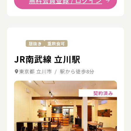
無料会員登録 / ログイン
詳
居抜き
重飲食可
JR南武線 立川駅
東京都 立川市 / 駅から徒歩8分
詳細
契約済み