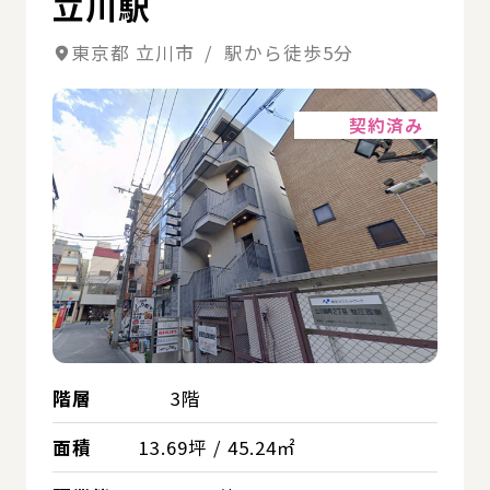
立川駅
東京都 立川市 / 駅から徒歩5分
詳細
契約済み
階層
3階
面積
13.69坪 / 45.24㎡