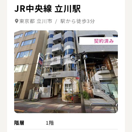
JR中央線 立川駅
東京都 立川市 / 駅から徒歩3分
詳細
契約済み
階層
1階