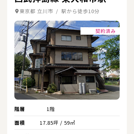
東京都 立川市 / 駅から徒歩10分
詳細
契約済み
階層
1階
面積
17.85坪 / 59㎡