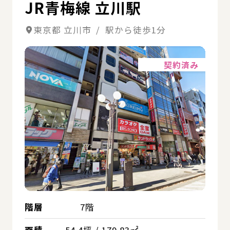
JR青梅線 立川駅
東京都 立川市 / 駅から徒歩1分
詳細
契約済み
階層
7階