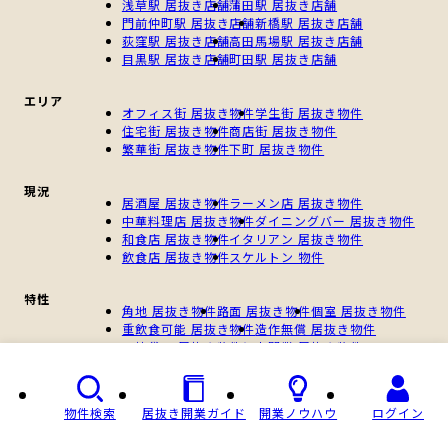
浅草駅 居抜き店舗
蒲田駅 居抜き店舗
門前仲町駅 居抜き店舗
新橋駅 居抜き店舗
荻窪駅 居抜き店舗
高田馬場駅 居抜き店舗
目黒駅 居抜き店舗
町田駅 居抜き店舗
エリア
オフィス街 居抜き物件
学生街 居抜き物件
住宅街 居抜き物件
商店街 居抜き物件
繁華街 居抜き物件
下町 居抜き物件
現況
居酒屋 居抜き物件
ラーメン店 居抜き物件
中華料理店 居抜き物件
ダイニングバー 居抜き物件
和食店 居抜き物件
イタリアン 居抜き物件
飲食店 居抜き物件
スケルトン 物件
特性
角地 居抜き物件
路面 居抜き物件
個室 居抜き物件
重飲食可能 居抜き物件
造作無償 居抜き物件
一棟貸し 居抜き物件
個人開業 居抜き物件
新規開業 居抜き物件
物件検索
居抜き開業ガイド
開業ノウハウ
ログイン
Copyright © 居抜き店舗ABC, All Rights Reserved.