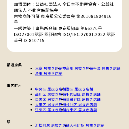
加盟団体：公益社団法人 全日本不動産協会・公益社
団法人 不動産保証協会
古物商許可証 東京都公安委員会 第301081804916
号
一級建築士事務所登録 東京都知事 第66270号
ISO27001認証 認証規格 ISO/IEC 27001:2022 認証
番号 IS 810715
都道府県
東京 居抜き店舗
神奈川 居抜き店舗
千葉 居抜き店舗
埼玉 居抜き店舗
市区町村
中央区 居抜き店舗
港区 居抜き店舗
品川区 居抜き店舗
千代田区 居抜き店舗
目黒区 居抜き店舗
世田谷区 居抜き店舗
大田区 居抜き店舗
杉並区 居抜き店舗
江東区 居抜き店舗
台東区 居抜き店舗
駅
浜松町駅 居抜き店舗
人形町駅 居抜き店舗