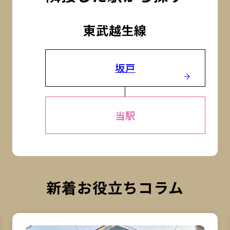
東武越生線
坂戸
当駅
新着お役立ちコラム
詳細を見る
詳