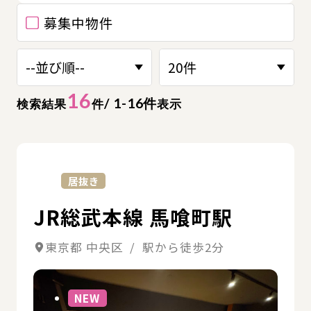
募集中物件
16
/ 1-16件
検索結果
件
表示
詳
居抜き
JR総武本線 馬喰町駅
東京都 中央区 / 駅から徒歩2分
詳細
NEW