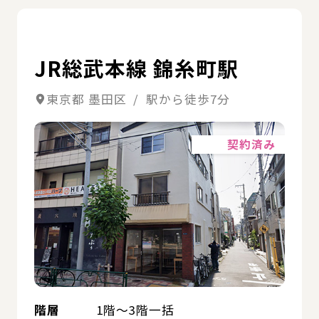
詳
JR総武本線 錦糸町駅
東京都 墨田区 / 駅から徒歩7分
詳細
契約済み
階層
1階～3階一括