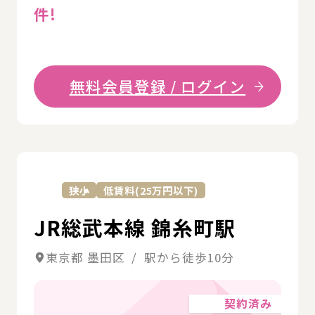
件!
無料会員登録 / ログイン
詳
狭小
低賃料(25万円以下)
JR総武本線 錦糸町駅
東京都 墨田区 / 駅から徒歩10分
契約済み