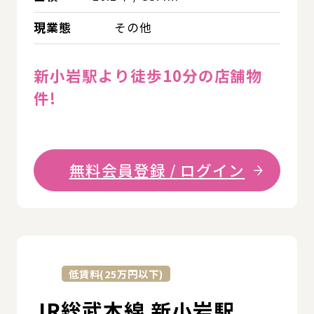
現業態
その他
新小岩駅より徒歩10分の店舗物
件!
無料会員登録 / ログイン
詳
低賃料(25万円以下)
JR総武本線 新小岩駅