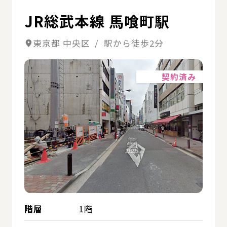
JR総武本線 馬喰町駅
東京都 中央区 / 駅から徒歩2分
詳細
契約済み
階層
1階