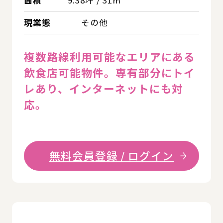
面積
9.38坪 / 31㎡
現業態
その他
複数路線利用可能なエリアにある
飲食店可能物件。専有部分にトイ
レあり、インターネットにも対
応。
無料会員登録 / ログイン
詳