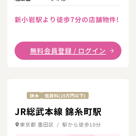
新小岩駅より徒歩7分の店舗物件!
無料会員登録 / ログイン
詳
狭小
低賃料(25万円以下)
JR総武本線 錦糸町駅
東京都 墨田区 / 駅から徒歩10分