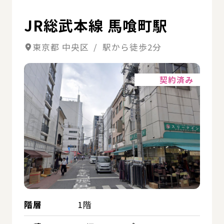
JR総武本線 馬喰町駅
東京都 中央区 / 駅から徒歩2分
詳細
契約済み
階層
1階