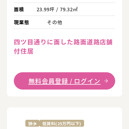
面積
23.99坪 / 79.32㎡
現業態
その他
四ツ目通りに面した路面道路店舗
付住居
無料会員登録 / ログイン
詳
狭小
低賃料(25万円以下)