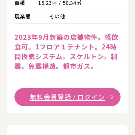
面積
15.23坪 / 50.34㎡
現業態
その他
2023年9月新築の店舗物件。軽飲
⾷可。1フロア１テナント。24時
間換気システム。スケルトン。制
震、免震構造。都市ガス。
無料会員登録 / ログイン
詳