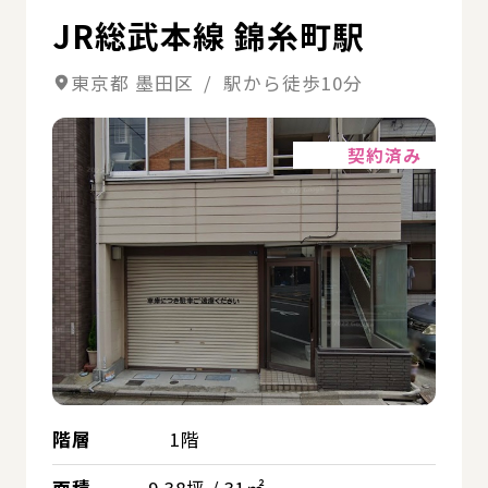
JR総武本線 錦糸町駅
東京都 墨田区 / 駅から徒歩10分
詳細
契約済み
階層
1階