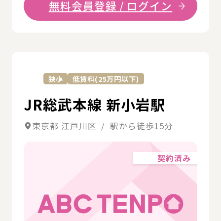
無料会員登録 / ログイン
詳
狭小
低賃料(25万円以下)
JR総武本線 新小岩駅
東京都 江戸川区 / 駅から徒歩15分
契約済み