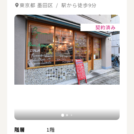
東京都 墨田区 / 駅から徒歩9分
詳細
契約済み
階層
1階