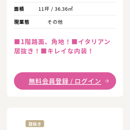
面積
11坪 / 36.36㎡
現業態
その他
■1階路面、角地！■イタリアン
居抜き！■キレイな内装！
無料会員登録 / ログイン
詳
居抜き