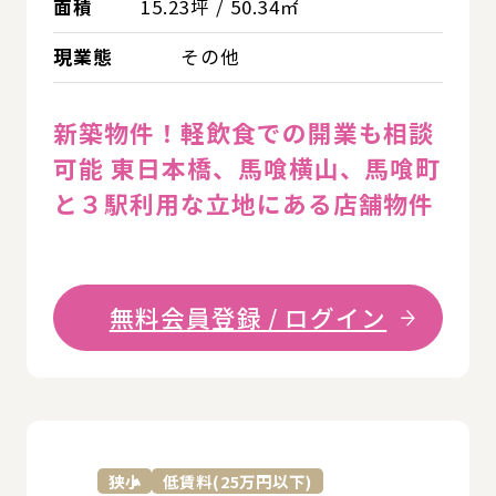
面積
15.23坪 / 50.34㎡
現業態
その他
新築物件！軽飲食での開業も相談
可能 東日本橋、馬喰横山、馬喰町
と３駅利用な立地にある店舗物件
無料会員登録 / ログイン
詳
狭小
低賃料(25万円以下)