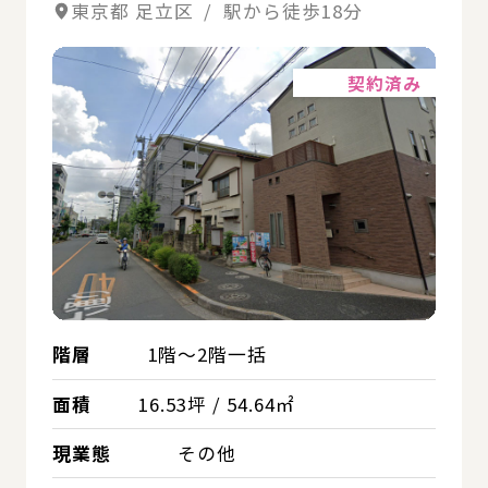
東京都 足立区 / 駅から徒歩18分
詳細
契約済み
階層
1階～2階一括
面積
16.53坪 / 54.64㎡
現業態
その他