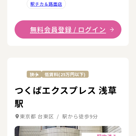
駅チカ＆路面店
無料会員登録 / ログイン
詳
狭小
低賃料(25万円以下)
つくばエクスプレス 浅草
駅
東京都 台東区 / 駅から徒歩9分
詳細