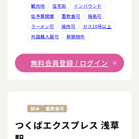
観光地
住宅街
インバウンド
低予算開業
重飲食可
焼鳥可
ラーメン可
焼肉可
ガス10号以上
外国籍入居可
新築物件
無料会員登録 / ログイン
詳
狭小
重飲食可
つくばエクスプレス 浅草
駅