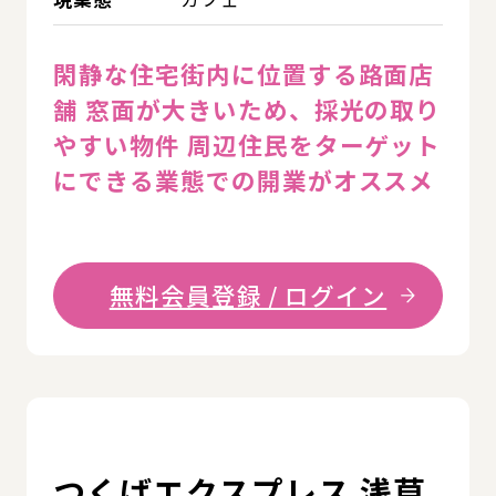
閑静な住宅街内に位置する路面店
舗 窓面が大きいため、採光の取り
やすい物件 周辺住民をターゲット
にできる業態での開業がオススメ
無料会員登録 / ログイン
詳
つくばエクスプレス 浅草