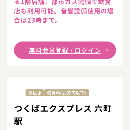
る1階店舗。都市ガス完備で飲食
店も利用可能。音響設備使用の場
合は23時まで。
無料会員登録 / ログイン
詳
居抜き
低賃料(25万円以下)
つくばエクスプレス 六町
駅