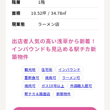
階層
1階
面積
10.52坪 / 34.78㎡
現業態
ラーメン店
出店者人気の高い浅草から新着！
インバウンドも見込める駅チカ新
築物件
観光地
住宅街
インバウンド
重飲食可
焼鳥可
ラーメン可
焼肉可
ガス10号以上
外国籍入居可
駅チカ＆路面店
新築物件