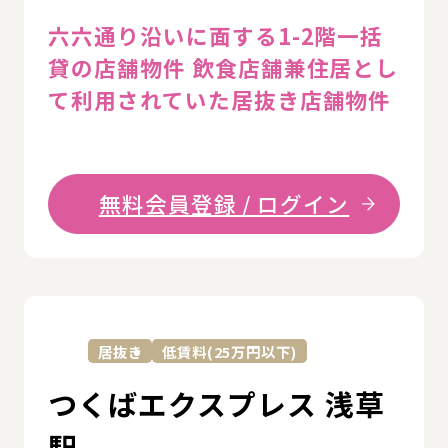
六六通り沿いに面する1-2階一括
貸の店舗物件 飲食店舗兼住居とし
て利用されていた居抜き店舗物件
無料会員登録 / ログイン
詳
居抜き
低賃料(25万円以下)
つくばエクスプレス 浅草
駅