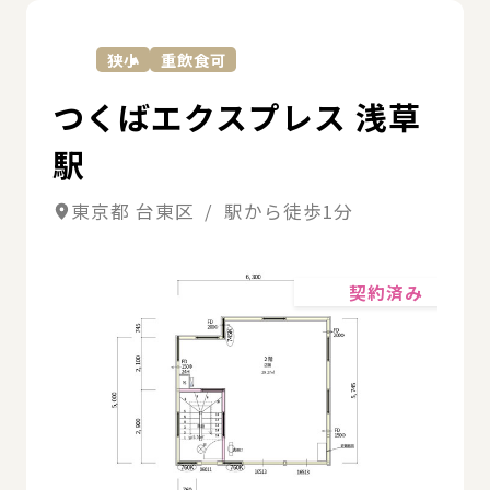
詳
狭小
重飲食可
つくばエクスプレス 浅草
駅
東京都 台東区 / 駅から徒歩1分
詳細
契約済み