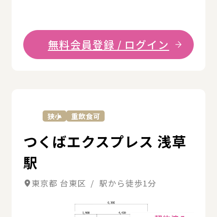
無料会員登録 / ログイン
詳
狭小
重飲食可
つくばエクスプレス 浅草
駅
東京都 台東区 / 駅から徒歩1分
詳細