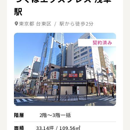
駅
東京都 台東区 / 駅から徒歩2分
詳細
契約済み
階層
2階～3階一括
面積
33.14坪 / 109.56㎡