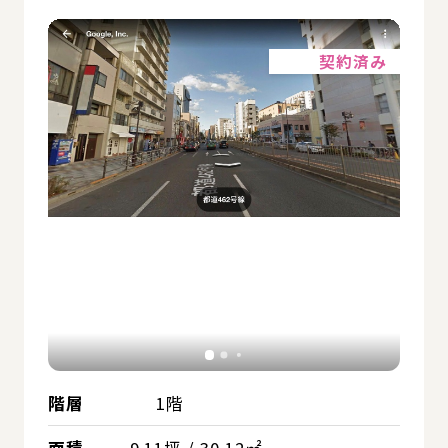
詳細
契約済み
階層
1階
面積
9.11坪 / 30.12㎡