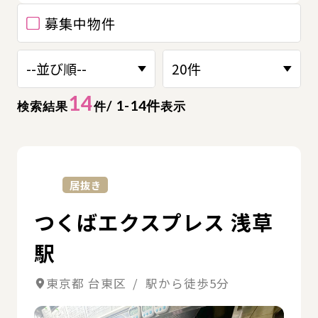
募集中物件
14
/ 1-14件
検索結果
件
表示
詳
居抜き
つくばエクスプレス 浅草
駅
東京都 台東区 / 駅から徒歩5分
詳細