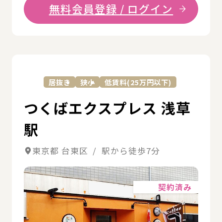
無料会員登録 / ログイン
詳
居抜き
狭小
低賃料(25万円以下)
つくばエクスプレス 浅草
駅
東京都 台東区 / 駅から徒歩7分
詳細
契約済み