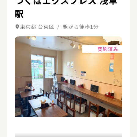
つくばエクスプレス 浅草
駅
東京都 台東区 / 駅から徒歩1分
詳細
契約済み