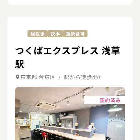
詳
居抜き
狭小
重飲食可
つくばエクスプレス 浅草
駅
東京都 台東区 / 駅から徒歩4分
詳細
契約済み