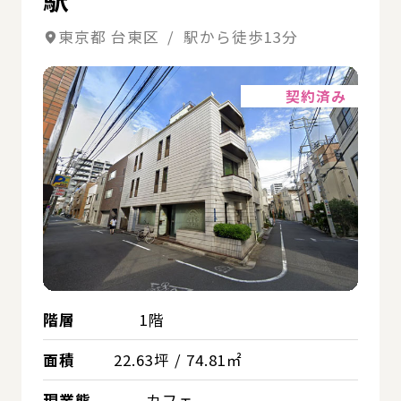
東京都 台東区 / 駅から徒歩13分
詳細
契約済み
階層
1階
面積
22.63坪 / 74.81㎡
現業態
カフェ