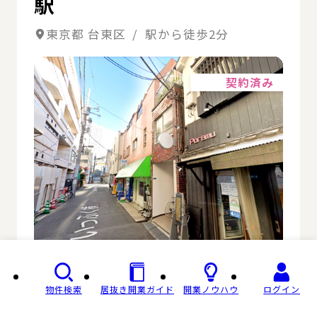
駅
東京都 台東区 / 駅から徒歩2分
詳細
契約済み
階層
1階
物件検索
居抜き開業ガイド
開業ノウハウ
ログイン
面積
7.77坪 / 25.7㎡