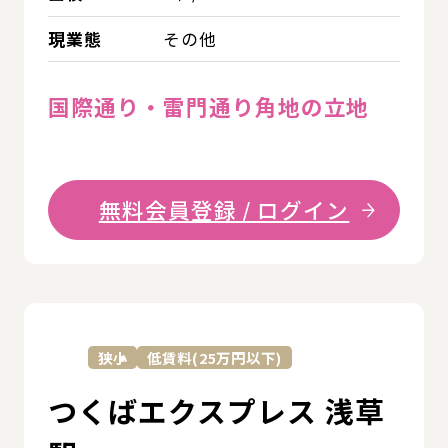
現業態
その他
国際通り・雷門通り角地の立地
無料会員登録 / ログイン
詳
狭小
低賃料(25万円以下)
つくばエクスプレス 浅草