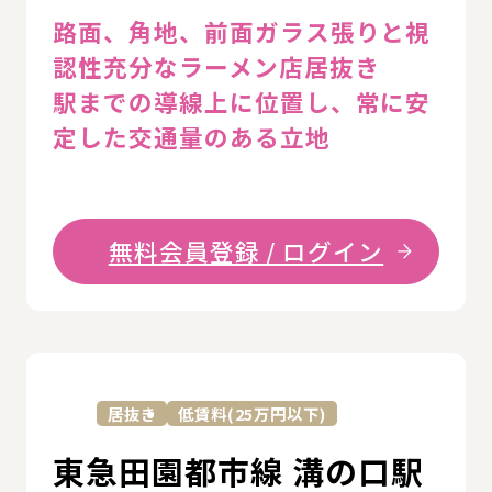
路面、角地、前面ガラス張りと視
認性充分なラーメン店居抜き
駅までの導線上に位置し、常に安
定した交通量のある立地
無料会員登録 / ログイン
詳
居抜き
低賃料(25万円以下)
東急田園都市線 溝の口駅