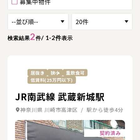
募集中物件
2
/ 1-2件
検索結果
件
表示
詳
居抜き
狭小
重飲食可
低賃料(25万円以下)
JR南武線 武蔵新城駅
神奈川県 川崎市高津区 / 駅から徒歩4分
詳細
契約済み