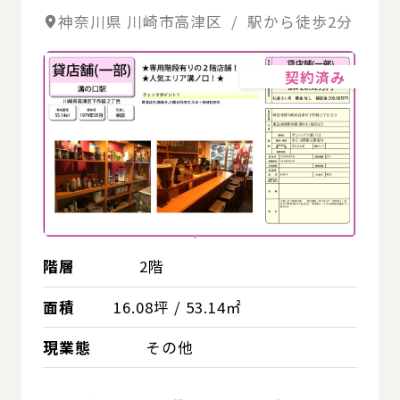
神奈川県 川崎市高津区 / 駅から徒歩2分
詳細
契約済み
階層
2階
面積
16.08坪 / 53.14㎡
現業態
その他