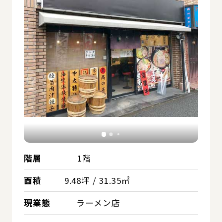
階層
1階
面積
9.48坪 / 31.35㎡
現業態
ラーメン店