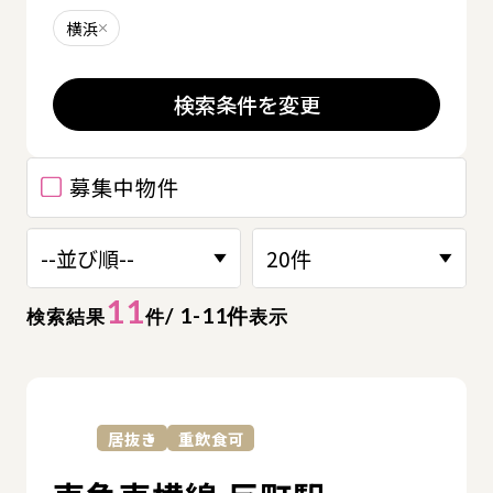
横浜
削除する
検索条件を変更
募集中物件
11
/ 1-11件
検索結果
件
表示
詳
居抜き
重飲食可