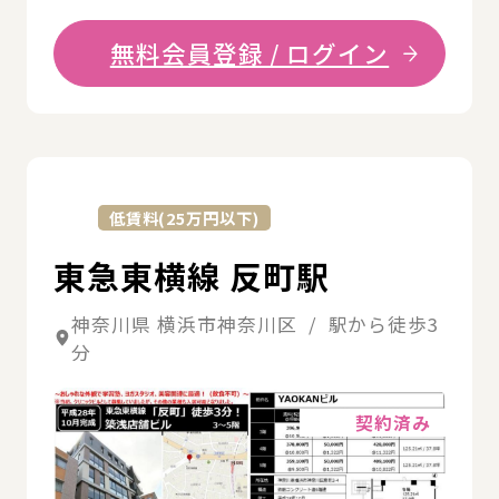
無料会員登録 / ログイン
詳
低賃料(25万円以下)
東急東横線 反町駅
神奈川県 横浜市神奈川区 / 駅から徒歩3
分
詳細
契約済み