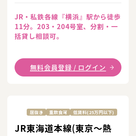
JR・私鉄各線『横浜』駅から徒歩
11分。203・204号室、分割・一
括貸し相談可。
無料会員登録 / ログイン
詳
居抜き
重飲食可
低賃料(25万円以下)
JR東海道本線(東京～熱