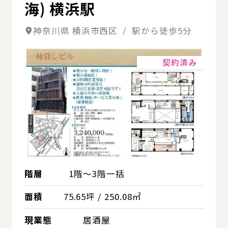
海) 横浜駅
神奈川県 横浜市西区 / 駅から徒歩5分
詳細
契約済み
階層
1階～3階一括
面積
75.65坪 / 250.08㎡
現業態
居酒屋