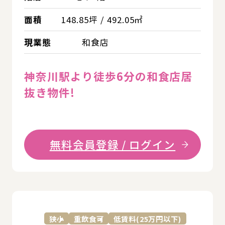
面積
148.85坪 / 492.05㎡
現業態
和食店
神奈川駅より徒歩6分の和食店居
抜き物件!
無料会員登録 / ログイン
詳
狭小
重飲食可
低賃料(25万円以下)