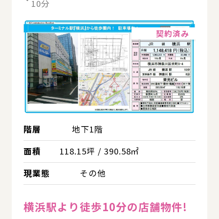
10分
詳細
契約済み
階層
地下1階
面積
118.15坪 / 390.58㎡
現業態
その他
横浜駅より徒歩10分の店舗物件!