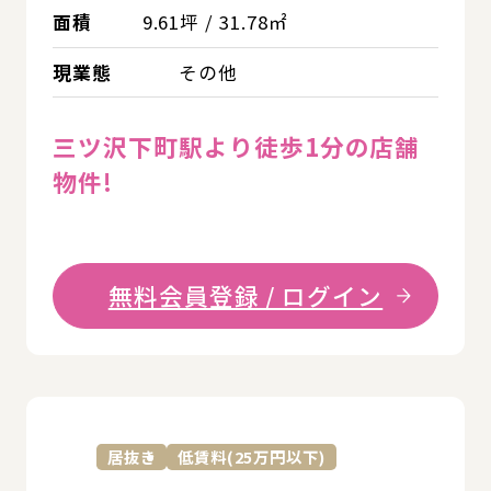
面積
9.61坪 / 31.78㎡
現業態
その他
三ツ沢下町駅より徒歩1分の店舗
物件!
無料会員登録 / ログイン
詳
居抜き
低賃料(25万円以下)