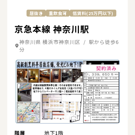
詳
居抜き
重飲食可
低賃料(25万円以下)
京急本線 神奈川駅
神奈川県 横浜市神奈川区 / 駅から徒歩6
分
詳細
契約済み
階層
地下1階