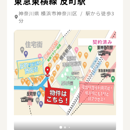
東急東横線 反町駅
神奈川県 横浜市神奈川区 / 駅から徒歩3
分
詳細
契約済み