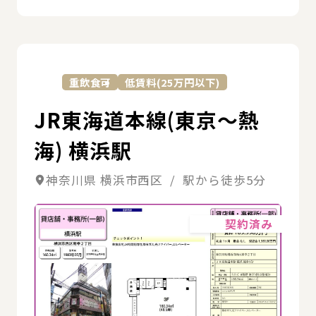
詳
重飲食可
低賃料(25万円以下)
JR東海道本線(東京～熱
海) 横浜駅
神奈川県 横浜市西区 / 駅から徒歩5分
詳細
契約済み