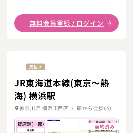
無料会員登録 / ログイン
詳
居抜き
JR東海道本線(東京～熱
海) 横浜駅
神奈川県 横浜市西区 / 駅から徒歩6分
詳細
契約済み