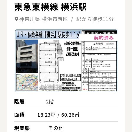
東急東横線 横浜駅
神奈川県 横浜市西区 / 駅から徒歩11分
詳細
契約済み
階層
2階
面積
18.23坪 / 60.26㎡
現業態
その他