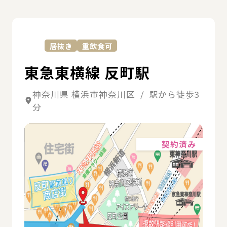
詳
居抜き
重飲食可
東急東横線 反町駅
神奈川県 横浜市神奈川区 / 駅から徒歩3
分
詳細
契約済み