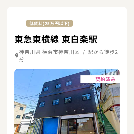
詳
低賃料(25万円以下)
東急東横線 東白楽駅
神奈川県 横浜市神奈川区 / 駅から徒歩2
分
詳細
契約済み