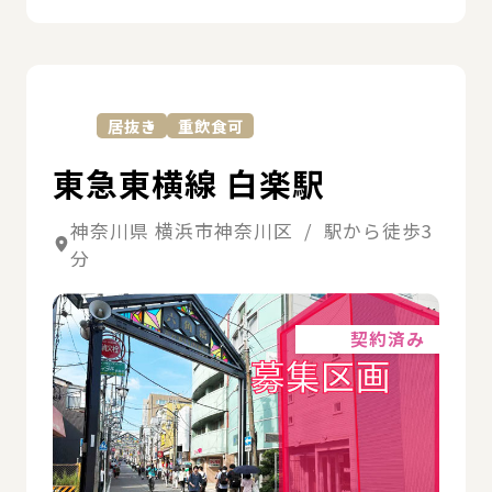
詳
居抜き
重飲食可
東急東横線 白楽駅
神奈川県 横浜市神奈川区 / 駅から徒歩3
分
詳細
契約済み