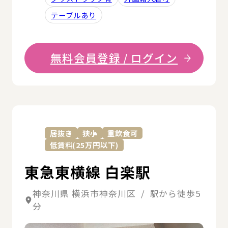
テーブルあり
無料会員登録 / ログイン
詳
居抜き
狭小
重飲食可
低賃料(25万円以下)
東急東横線 白楽駅
神奈川県 横浜市神奈川区 / 駅から徒歩5
分