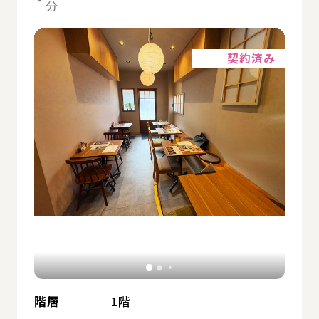
分
詳細
契約済み
階層
1階