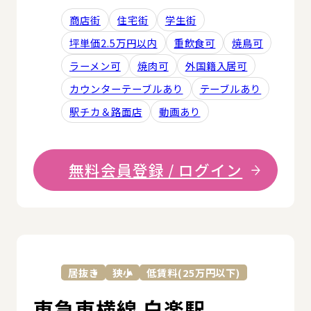
商店街
住宅街
学生街
坪単価2.5万円以内
重飲食可
焼鳥可
ラーメン可
焼肉可
外国籍入居可
カウンターテーブルあり
テーブルあり
駅チカ＆路面店
動画あり
無料会員登録 / ログイン
詳
居抜き
狭小
低賃料(25万円以下)
東急東横線 白楽駅