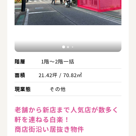
階層
1階～2階一括
面積
21.42坪 / 70.82㎡
現業態
その他
老舗から新店まで人気店が数多く
軒を連ねる白楽！
商店街沿い居抜き物件