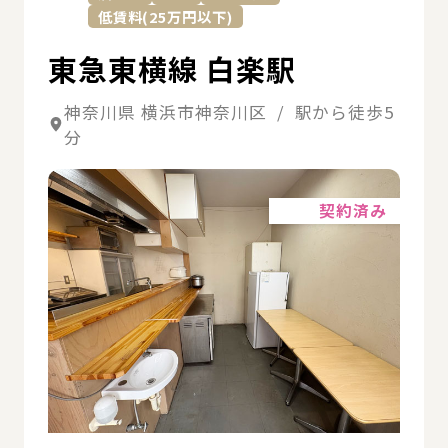
低賃料(25万円以下)
東急東横線 白楽駅
神奈川県 横浜市神奈川区 / 駅から徒歩5
分
詳細
契約済み