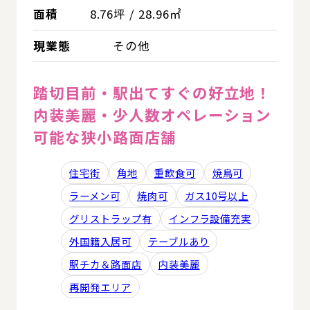
面積
8.76坪 / 28.96㎡
現業態
その他
踏切目前・駅出てすぐの好立地！
内装美麗・少人数オペレーション
可能な狭小路面店舗
住宅街
角地
重飲食可
焼鳥可
ラーメン可
焼肉可
ガス10号以上
グリストラップ有
インフラ設備充実
外国籍入居可
テーブルあり
駅チカ＆路面店
内装美麗
再開発エリア