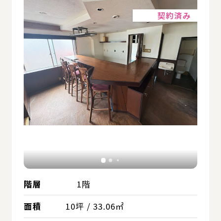
詳細
契約済み
階層
1階
面積
10坪 / 33.06㎡