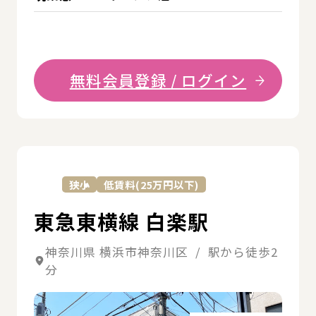
無料会員登録 / ログイン
詳
狭小
低賃料(25万円以下)
東急東横線 白楽駅
神奈川県 横浜市神奈川区 / 駅から徒歩2
分
詳細