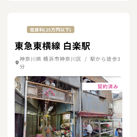
詳
低賃料(25万円以下)
東急東横線 白楽駅
神奈川県 横浜市神奈川区 / 駅から徒歩3
分
詳細
契約済み