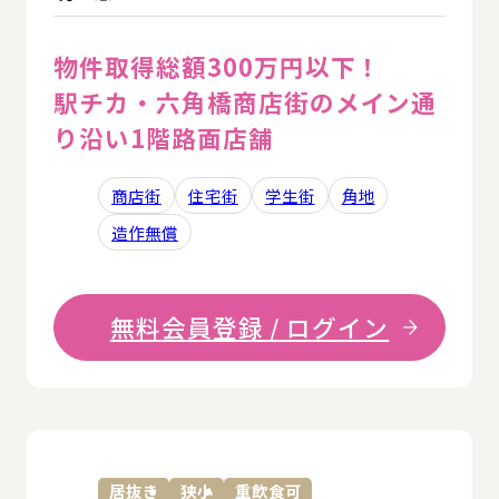
物件取得総額300万円以下！
駅チカ・六角橋商店街のメイン通
り沿い1階路面店舗
商店街
住宅街
学生街
角地
造作無償
無料会員登録 / ログイン
詳
居抜き
狭小
重飲食可