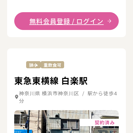
無料会員登録 / ログイン
詳
狭小
重飲食可
東急東横線 白楽駅
神奈川県 横浜市神奈川区 / 駅から徒歩4
分
詳細
契約済み