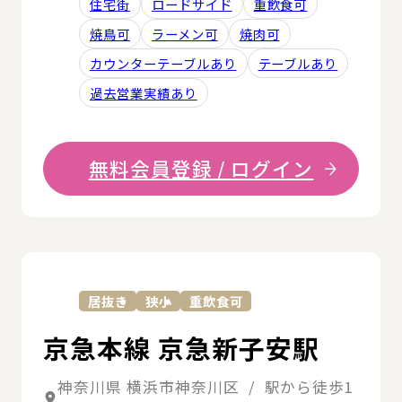
住宅街
ロードサイド
重飲食可
焼鳥可
ラーメン可
焼肉可
カウンターテーブルあり
テーブルあり
過去営業実績あり
無料会員登録 / ログイン
詳
居抜き
狭小
重飲食可
京急本線 京急新子安駅
神奈川県 横浜市神奈川区 / 駅から徒歩1