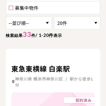
募集中物件
33
/ 1-20件
検索結果
件
表示
詳
東急東横線 白楽駅
神奈川県 横浜市神奈川区 / 駅から徒歩1
分
契約済み