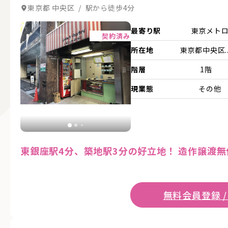
東京都 中央区 / 駅から徒歩4分
詳細を見る
最寄り駅
東京メト
契約済み
所在地
東京都中央区..
階層
1階
現業態
その他
東銀座駅4分、築地駅3分の好立地！ 造作譲渡
無料会員登録 /