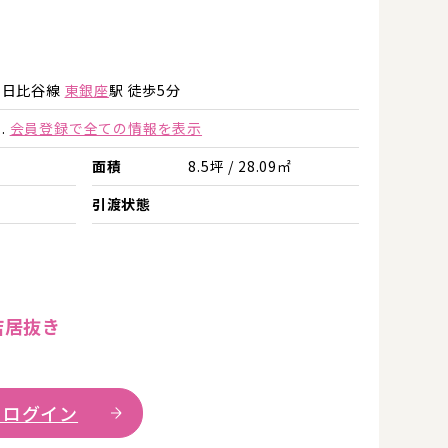
詳細を見る
詳細を見る
ロ日比谷線
東銀座
駅 徒歩5分
.
会員登録で全ての情報を表示
面積
8.5坪 / 28.09㎡
引渡状態
店居抜き
 ログイン