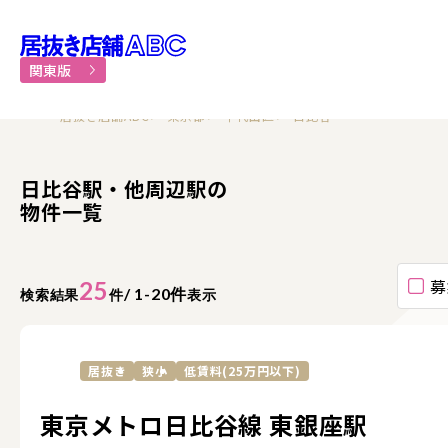
居抜き物件・貸店舗での飲食
関東版
居抜き店舗ABC
東京都
千代田区
日比谷
日比谷駅・他周辺駅の
物件一覧
募
25
/ 1-20件
検索結果
件
表示
居抜き
狭小
低賃料(25万円以下)
東京メトロ日比谷線 東銀座駅