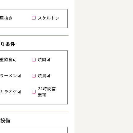
居抜き
スケルトン
る
わり条件
重飲食可
焼肉可
ラーメン可
焼鳥可
24時間営
カラオケ可
業可
き設備