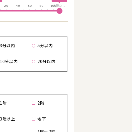
し
20
40
60
80
100
上限なし
歩
3分以内
5分以内
詳細を見る
10分以内
20分以内
1階
2階
3階以上
地下
1階～2階