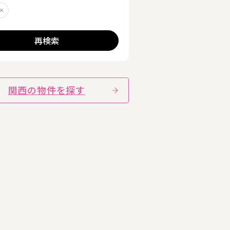
町
削除する
再検索
関西の物件を探す
る