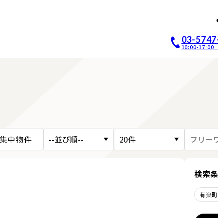
店開業｜居抜き店舗ABCホー
03-5747
10:00-17:
集中物件
詳細を見
検索
有楽