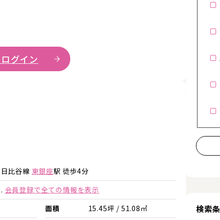
 ログイン
詳細を見
詳細を見る
詳細を見る
ロ日比谷線
東銀座
駅 徒歩4分
.
会員登録で全ての情報を表示
検索
面積
15.45坪 / 51.08㎡