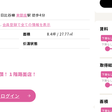
詳細を見る
詳細を見る
ロ日比谷線
東銀座
駅 徒歩4分
.
会員登録で全ての情報を表示
賃料
面積
8.4坪 / 27.77㎡
下限な
引渡状態
下限な
取得
無償！１階路面店！
下限な
下限な
 ログイン
面積
詳細を見
下限な