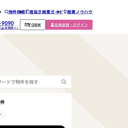
物件検索
居抜き開業ガイド
開業ノウハウ
ム
-9090
FORM
会員登録・ログイン
00 （土日祝除く）
検索する
る
条件
町
削除する