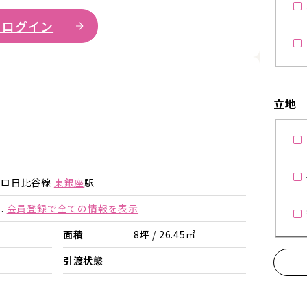
 ログイン
詳細を見
立地
トロ日比谷線
東銀座
駅
.
会員登録で全ての情報を表示
面積
8坪 / 26.45㎡
引渡状態