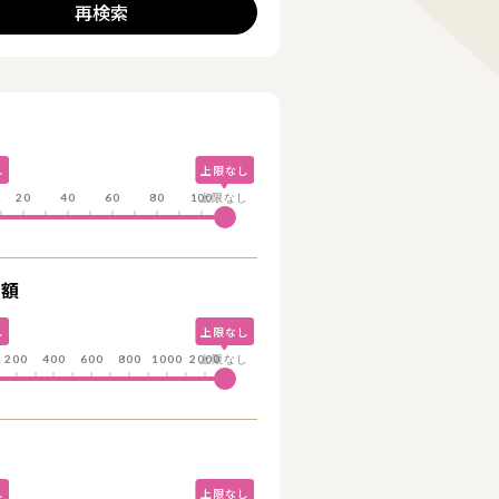
再検索
詳細を見る
し
上限なし
し
20
40
60
80
100
上限なし
総額
し
上限なし
し
200
400
600
800
1000
2000
上限なし
る
し
上限なし