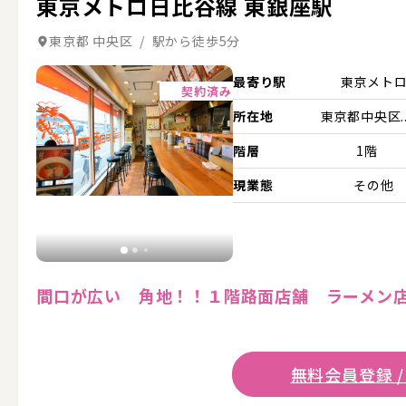
東京メトロ日比谷線 東銀座駅
東京都 中央区 / 駅から徒歩5分
詳細を見る
最寄り駅
東京メト
契約済み
所在地
東京都中央区..
階層
1階
現業態
その他
間口が広い 角地！！１階路面店舗 ラーメン
無料会員登録 /