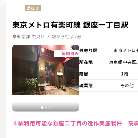
居抜き
東京メトロ有楽町線 銀座一丁目駅
東京都 中央区 / 駅から徒歩7分
詳細を見る
最寄り駅
東京メトロ
契約済み
所在地
東京都中央区..
階層
1階
現業態
その他
４駅利用可能な銀座二丁目の造作美麗物件 高