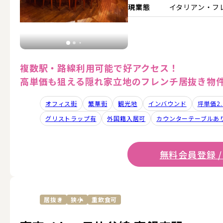
現業態
イタリアン・フ
複数駅・路線利用可能で好アクセス！
高単価も狙える隠れ家立地のフレンチ居抜き物
オフィス街
繁華街
観光地
インバウンド
坪単価2
グリストラップ有
外国籍入居可
カウンターテーブルあ
無料会員登録 /
居抜き
狭小
重飲食可