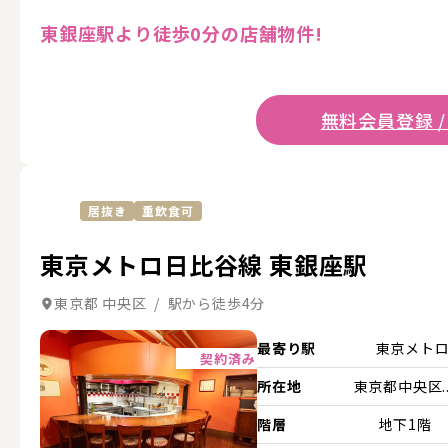
東銀座駅より徒歩0分の店舗物件!
無料会員登録 /
居抜き
重飲食可
東京メトロ日比谷線 東銀座駅
東京都 中央区 / 駅から徒歩4分
詳細を見る
最寄り駅
東京メト
契約済み
所在地
東京都中央区..
階層
地下1階