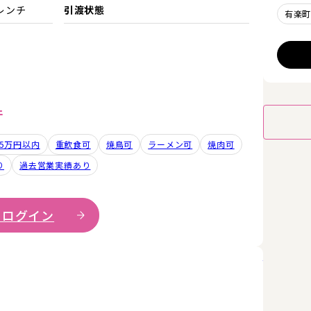
レンチ
引渡状態
有楽
件
.5万円以内
重飲食可
焼鳥可
ラーメン可
焼肉可
り
過去営業実績あり
 ログイン
詳細を見