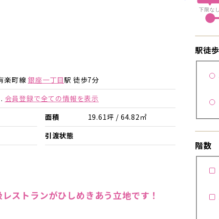
下限な
駅徒
詳細を見る
詳細を見る
有楽町線
銀座一丁目
駅 徒歩7分
.
会員登録で全ての情報を表示
面積
19.61坪 / 64.82㎡
引渡状態
階数
級レストランがひしめきあう立地です！