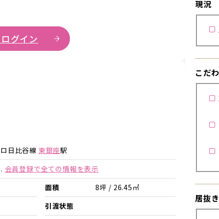
現況
 ログイン
詳細を見
こだ
トロ日比谷線
東銀座
駅
.
会員登録で全ての情報を表示
面積
8坪 / 26.45㎡
居抜
引渡状態