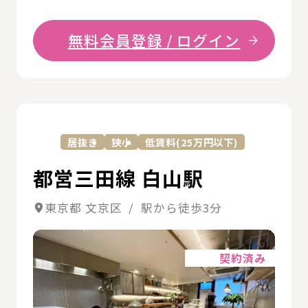
無料会員登録 / ログイン
詳
居抜き
狭小
低賃料(25万円以下)
都営三田線 白山駅
東京都 文京区 / 駅から徒歩3分
詳細
契約済み