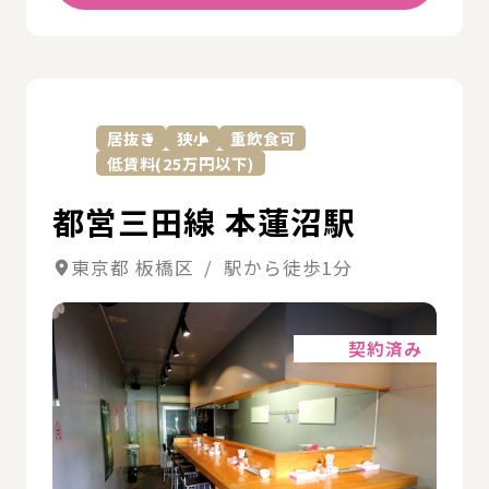
詳
居抜き
狭小
重飲食可
低賃料(25万円以下)
都営三田線 本蓮沼駅
東京都 板橋区 / 駅から徒歩1分
詳細
契約済み