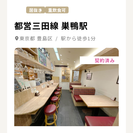
居抜き
重飲食可
都営三田線 巣鴨駅
東京都 豊島区 / 駅から徒歩1分
詳細
契約済み