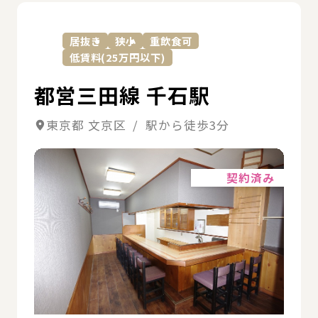
詳
居抜き
狭小
重飲食可
低賃料(25万円以下)
都営三田線 千石駅
東京都 文京区 / 駅から徒歩3分
詳細
契約済み