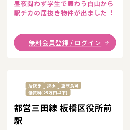
昼夜問わず学⽣で賑わう⽩⼭から
駅チカの居抜き物件が出ました︕
無料会員登録 / ログイン
詳
居抜き
狭小
重飲食可
低賃料(25万円以下)
都営三田線 板橋区役所前
駅