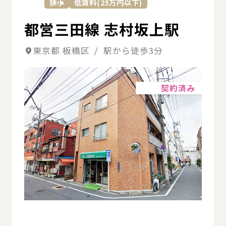
狭小
低賃料(25万円以下)
都営三田線 志村坂上駅
東京都 板橋区 / 駅から徒歩3分
詳細
契約済み