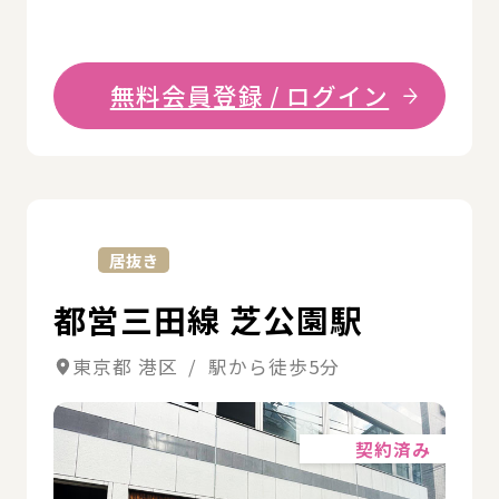
無料会員登録 / ログイン
詳
居抜き
都営三田線 芝公園駅
東京都 港区 / 駅から徒歩5分
詳細
契約済み