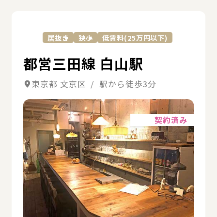
詳
居抜き
狭小
低賃料(25万円以下)
都営三田線 白山駅
東京都 文京区 / 駅から徒歩3分
詳細
契約済み