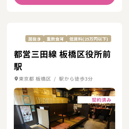
詳
居抜き
重飲食可
低賃料(25万円以下)
都営三田線 板橋区役所前
駅
東京都 板橋区 / 駅から徒歩3分
詳細
契約済み