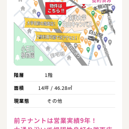
契約済み
階層
1階
面積
14坪 / 46.28㎡
現業態
その他
前テナントは営業実績9年！