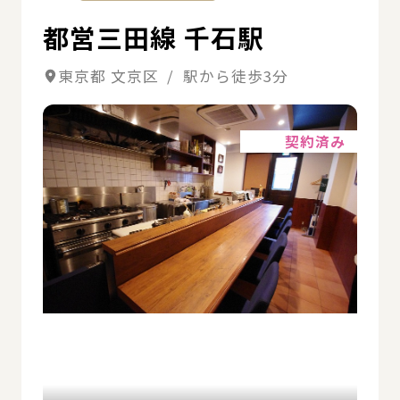
都営三田線 千石駅
東京都 文京区 / 駅から徒歩3分
詳細
契約済み