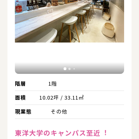
階層
1階
面積
10.02坪 / 33.11㎡
現業態
その他
東洋⼤学のキャンパス至近︕