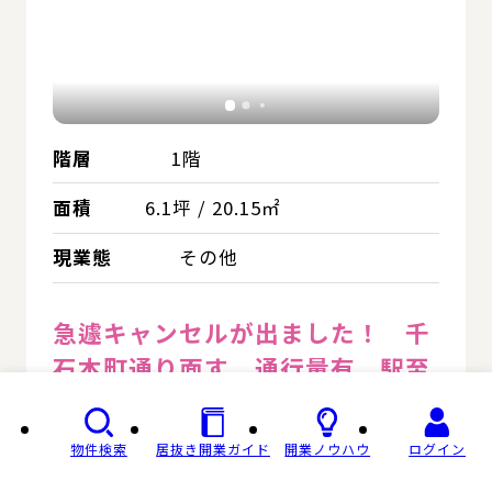
階層
1階
面積
6.1坪 / 20.15㎡
現業態
その他
急遽キャンセルが出ました！ 千
石本町通り面す 通行量有 駅至
近
物件検索
居抜き開業ガイド
開業ノウハウ
ログイン