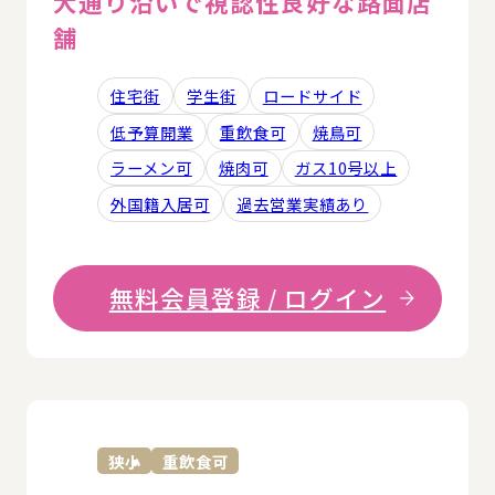
大通り沿いで視認性良好な路面店
舗
住宅街
学生街
ロードサイド
低予算開業
重飲食可
焼鳥可
ラーメン可
焼肉可
ガス10号以上
外国籍入居可
過去営業実績あり
無料会員登録 / ログイン
詳
狭小
重飲食可