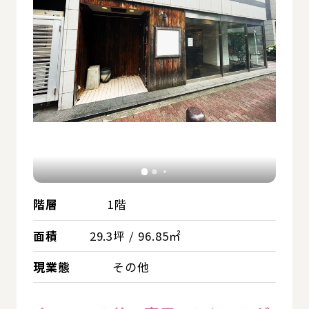
階層
1階
面積
29.3坪 / 96.85㎡
現業態
その他