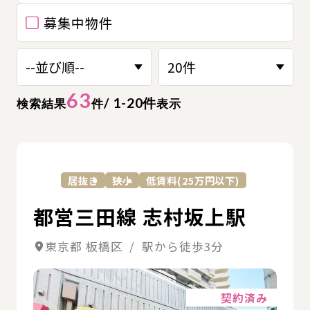
募集中物件
63
/ 1-20件
検索結果
件
表示
詳
居抜き
狭小
低賃料(25万円以下)
都営三田線 志村坂上駅
東京都 板橋区 / 駅から徒歩3分
詳細
契約済み