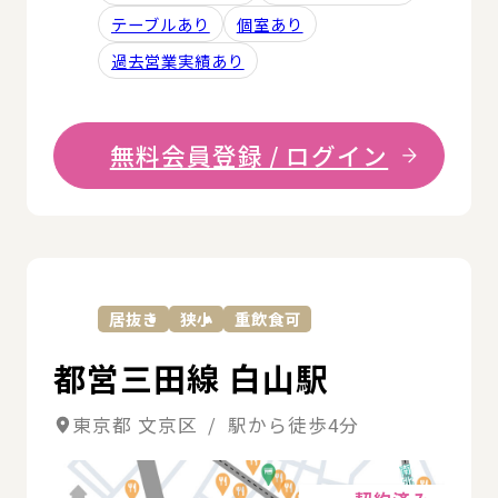
テーブルあり
個室あり
過去営業実績あり
無料会員登録 / ログイン
詳
居抜き
狭小
重飲食可
都営三田線 白山駅
東京都 文京区 / 駅から徒歩4分
詳細