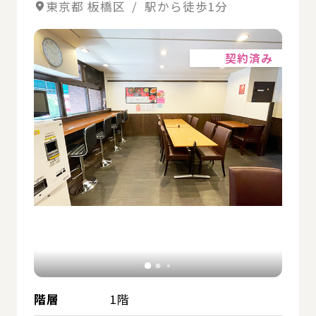
東京都 板橋区 / 駅から徒歩1分
詳細
契約済み
階層
1階