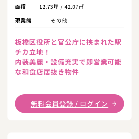
面積
12.73坪 / 42.07㎡
現業態
その他
板橋区役所と官公庁に挟まれた駅
チカ立地！
内装美麗・設備充実で即営業可能
な和食店居抜き物件
無料会員登録 / ログイン
詳