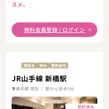
スメ。
無料会員登録 / ログイン
詳
居抜き
狭小
重飲食可
JR山手線 新橋駅
東京都 港区 / 駅から徒歩3分
詳細
契約済み