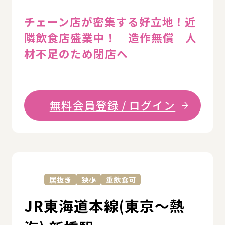
チェーン店が密集する好立地！近
隣飲食店盛業中！ 造作無償 人
材不足のため閉店へ
無料会員登録 / ログイン
詳
居抜き
狭小
重飲食可
JR東海道本線(東京～熱