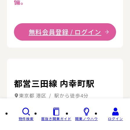
備。
無料会員登録 / ログイン
詳
都営三田線 内幸町駅
東京都 港区 / 駅から徒歩4分
詳細
契約済み
物件検索
居抜き開業ガイド
開業ノウハウ
ログイン