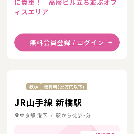
に貴重！ 高層ビル立ち並ぶオフ
ィスエリア
無料会員登録 / ログイン
詳
狭小
低賃料(25万円以下)
JR山手線 新橋駅
東京都 港区 / 駅から徒歩3分