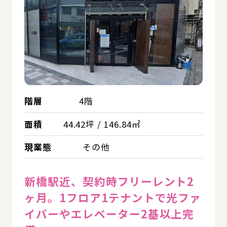
階層
4階
面積
44.42坪 / 146.84㎡
現業態
その他
新橋駅近、契約時フリーレント2
ヶ月。1フロア1テナントで光ファ
イバーやエレベーター2基以上完