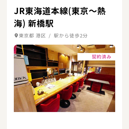
JR東海道本線(東京～熱
海) 新橋駅
東京都 港区 / 駅から徒歩2分
詳細
契約済み