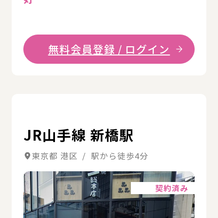
無料会員登録 / ログイン
詳
JR山手線 新橋駅
東京都 港区 / 駅から徒歩4分
詳細
契約済み