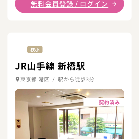
無料会員登録 / ログイン
詳
狭小
JR山手線 新橋駅
東京都 港区 / 駅から徒歩3分
詳細
契約済み