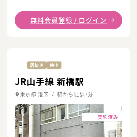
無料会員登録 / ログイン
詳
居抜き
狭小
JR山手線 新橋駅
東京都 港区 / 駅から徒歩7分
詳細
契約済み