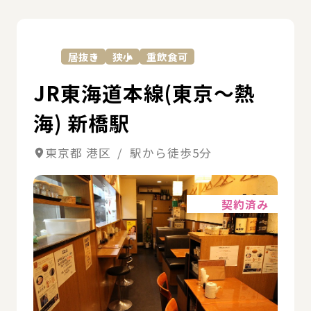
詳
居抜き
狭小
重飲食可
JR東海道本線(東京～熱
海) 新橋駅
東京都 港区 / 駅から徒歩5分
詳細
契約済み