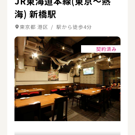
JR東海道本線(東京～熱
海) 新橋駅
東京都 港区 / 駅から徒歩4分
詳細
契約済み