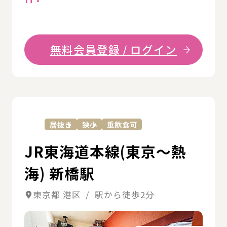
無料会員登録 / ログイン
詳
居抜き
狭小
重飲食可
JR東海道本線(東京～熱
海) 新橋駅
東京都 港区 / 駅から徒歩2分
詳細