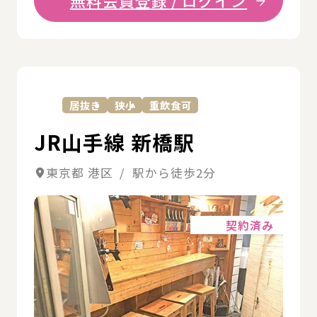
無料会員登録 / ログイン
詳
居抜き
狭小
重飲食可
JR山手線 新橋駅
東京都 港区 / 駅から徒歩2分
詳細
契約済み