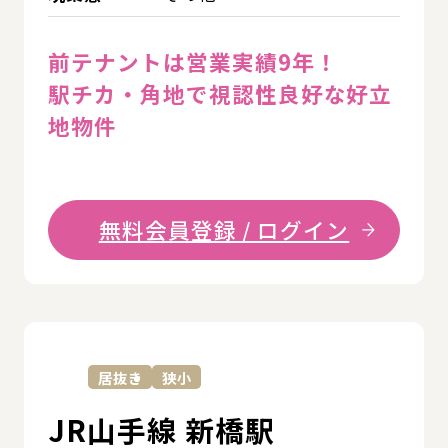
前テナントは営業実績9年！
駅チカ・角地で視認性良好な好立
地物件
無料会員登録 / ログイン
詳
居抜き
狭小
JR山手線 新橋駅