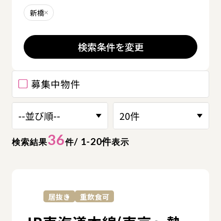
新橋
削除する
検索条件を変更
募集中物件
36
/ 1-20件
検索結果
件
表示
詳
居抜き
重飲食可