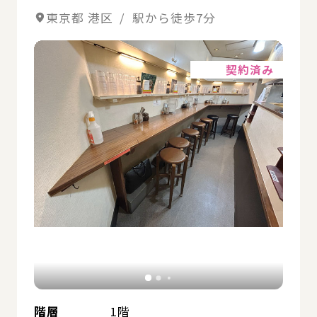
東京都 港区 / 駅から徒歩7分
詳細
契約済み
階層
1階