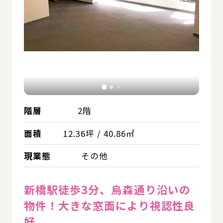
階層
2階
面積
12.36坪 / 40.86㎡
現業態
その他
新橋駅徒歩3分、烏森通り沿いの
物件！大きな窓面により視認性良
好