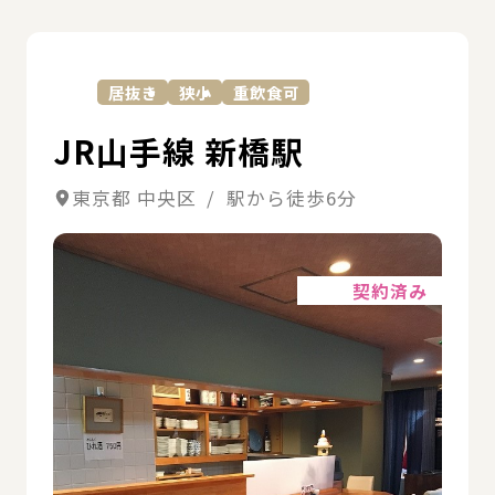
詳
居抜き
狭小
重飲食可
JR山手線 新橋駅
東京都 中央区 / 駅から徒歩6分
詳細
契約済み