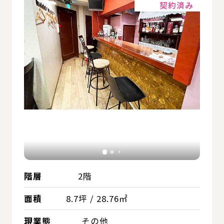
契約済み
階層
2階
面積
8.7坪 / 28.76㎡
現業態
その他