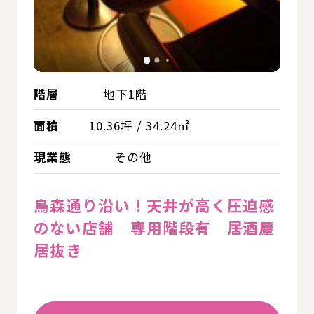
階層
地下1階
面積
10.36坪 / 34.24㎡
現業態
その他
烏森通り沿い！天井が高く圧迫感
のない店舗 専用階段有 居酒屋
居抜き