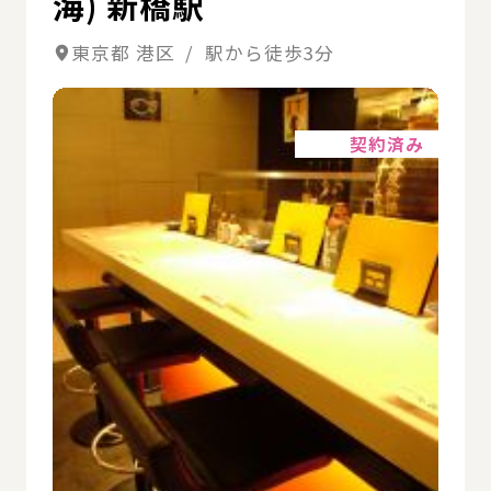
海) 新橋駅
東京都 港区 / 駅から徒歩3分
詳細
契約済み