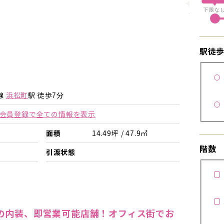
詳細を見
下限な
駅徒
詳細を見る
詳細を見る
線
浜松町
駅 徒歩7分
会員登録で全ての情報を表示
面積
14.49坪 / 47.9㎡
階数
引渡状態
の内装、即営業可能店舗！オフィス街でお