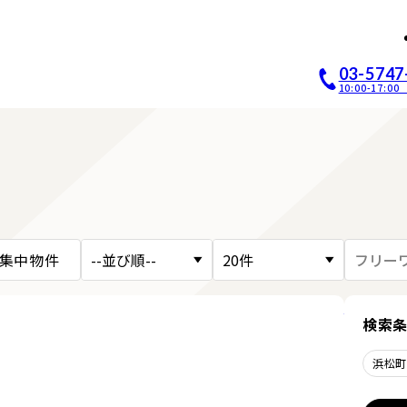
店開業｜居抜き店舗ABCホー
03-5747
10:00-17:
集中物件
詳細を見
検索
浜松