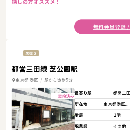
探しの方オススメ！
無料会員登録 /
居抜き
都営三田線 芝公園駅
東京都 港区 / 駅から徒歩5分
詳細を見る
最寄り駅
都営三
契約済み
所在地
東京都港区...
階層
1階
現業態
その他