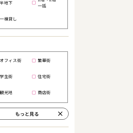
半地下
一括
一棟貸し
る
オフィス街
繁華街
学生街
住宅街
観光地
商店街
詳細を見る
もっと見る