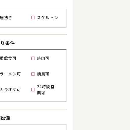
居抜き
スケルトン
わり条件
重飲食可
焼肉可
ラーメン可
焼鳥可
24時間営
る
カラオケ可
業可
き設備