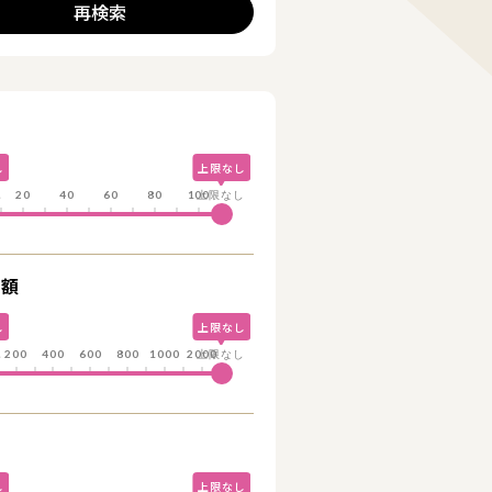
再検索
詳細を見る
詳細を見る
し
上限なし
し
20
40
60
80
100
上限なし
総額
し
上限なし
し
200
400
600
800
1000
2000
上限なし
し
上限なし