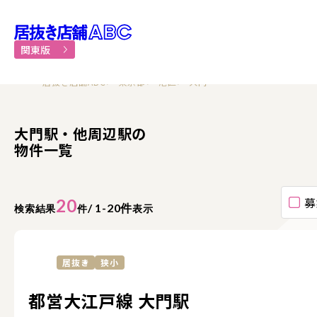
居抜き物件・貸店舗での飲食
関東版
居抜き店舗ABC
東京都
港区
大門
大門駅・他周辺駅の
物件一覧
募
20
/ 1-20件
検索結果
件
表示
居抜き
狭小
都営大江戸線 大門駅