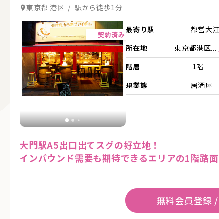
東京都 港区 / 駅から徒歩1分
詳細を見る
最寄り駅
都営大
契約済み
所在地
東京都港区...
階層
1階
現業態
居酒屋
大門駅A5出口出てスグの好立地！
インバウンド需要も期待できるエリアの1階路面
無料会員登録 /