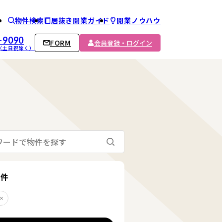
物件検索
居抜き開業ガイド
開業ノウハウ
ム
-9090
FORM
会員登録・ログイン
00 （土日祝除く）
検索する
る
条件
町
削除する