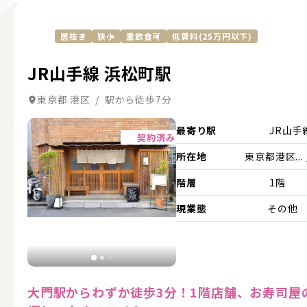
居抜き
狭小
重飲食可
低賃料(25万円以下)
JR山手線 浜松町駅
東京都 港区 / 駅から徒歩7分
詳細を見る
最寄り駅
JR山手
契約済み
所在地
東京都港区...
階層
1階
現業態
その他
大門駅からわずか徒歩3分！1階店舗、お寿司屋