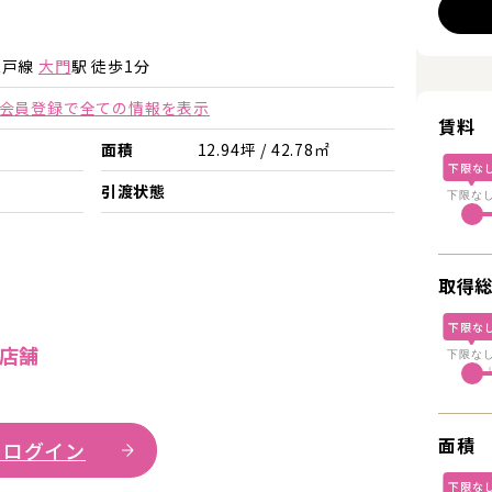
詳細を見る
詳細を見る
江戸線
大門
駅 徒歩1分
会員登録で全ての情報を表示
賃料
面積
12.94坪 / 42.78㎡
下限な
引渡状態
下限な
取得
下限な
店舗
下限な
面積
 ログイン
下限な