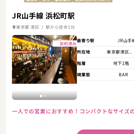
JR山手線 浜松町駅
東京都 港区 / 駅から徒歩1分
詳細を見る
最寄り駅
JR山手
契約済み
所在地
東京都港区...
階層
地下1階
現業態
BAR
一人での営業におすすめ！コンパクトなサイズ