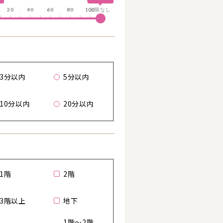
る
し
20
40
60
80
100
上限なし
歩
3分以内
5分以内
詳細を見る
10分以内
20分以内
1階
2階
3階以上
地下
1階～2階