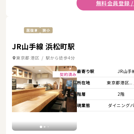
無料会員登録 /
居抜き
狭小
JR山手線 浜松町駅
東京都 港区 / 駅から徒歩4分
詳細を見る
最寄り駅
JR山手
契約済み
所在地
東京都港区...
階層
2階
現業態
ダイニング