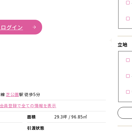
 ログイン
詳細を見
立地
詳細を見る
詳細を見る
田線
芝公園
駅 徒歩5分
会員登録で全ての情報を表示
面積
29.3坪 / 96.85㎡
引渡状態