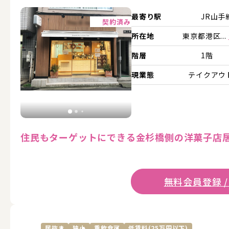
詳細を見る
最寄り駅
JR山手
契約済み
所在地
東京都港区...
階層
1階
現業態
テイクアウ
住民もターゲットにできる金杉橋側の洋菓子店
無料会員登録 /
居抜き
狭小
重飲食可
低賃料(25万円以下)