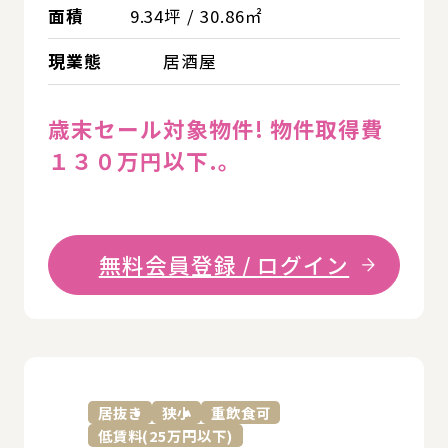
面積
9.34坪 / 30.86㎡
現業態
居酒屋
歳末セール対象物件! 物件取得費
１３０万円以下.。
無料会員登録 / ログイン
詳
居抜き
狭小
重飲食可
低賃料(25万円以下)