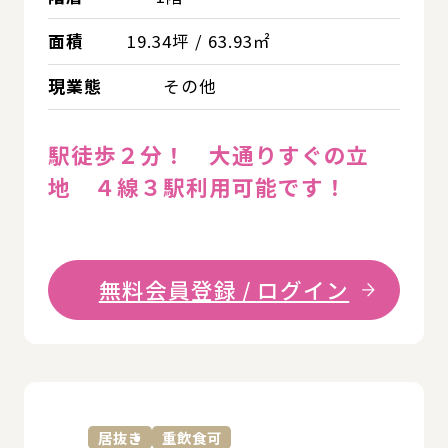
面積
19.34坪 / 63.93㎡
現業態
その他
駅徒歩２分！ 大通りすぐの立
地 ４線３駅利用可能です！
無料会員登録 / ログイン
詳
居抜き
重飲食可