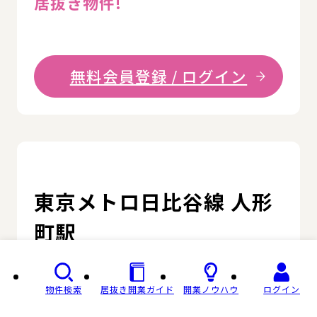
居抜き物件!
無料会員登録 / ログイン
詳
東京メトロ日比谷線 人形
町駅
東京都 中央区 / 駅から徒歩2分
物件検索
居抜き開業ガイド
開業ノウハウ
ログイン
詳細
契約済み