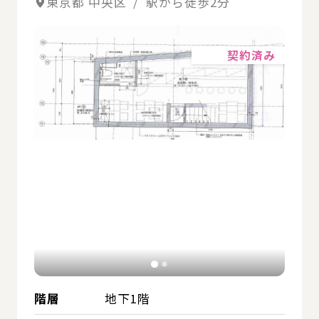
東京都 中央区 / 駅から徒歩2分
詳細
契約済み
階層
地下1階