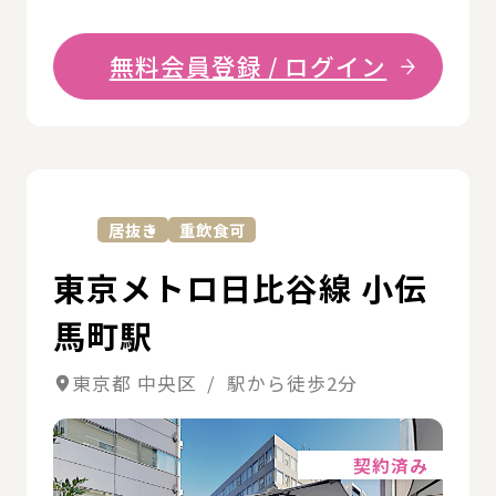
無料会員登録 / ログイン
詳
居抜き
重飲食可
東京メトロ日比谷線 小伝
馬町駅
東京都 中央区 / 駅から徒歩2分
詳細
契約済み