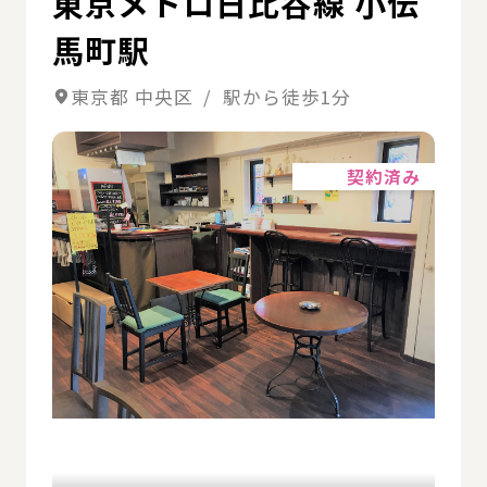
東京メトロ日比谷線 小伝
馬町駅
東京都 中央区 / 駅から徒歩1分
詳細
契約済み