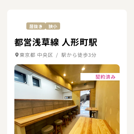
詳
居抜き
狭小
都営浅草線 人形町駅
東京都 中央区 / 駅から徒歩3分
詳細
契約済み