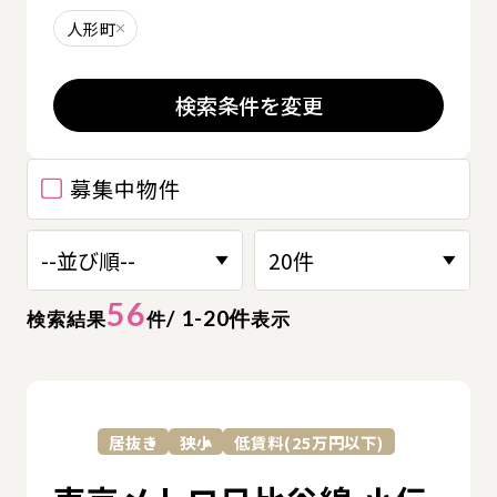
人形町
削除する
検索条件を変更
募集中物件
56
/ 1-20件
検索結果
件
表示
詳
居抜き
狭小
低賃料(25万円以下)