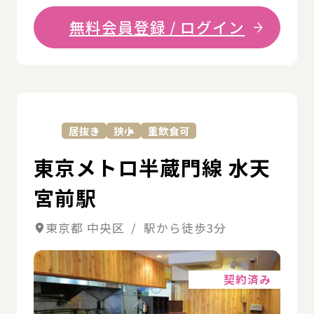
無料会員登録 / ログイン
詳
居抜き
狭小
重飲食可
東京メトロ半蔵門線 水天
宮前駅
東京都 中央区 / 駅から徒歩3分
詳細
契約済み