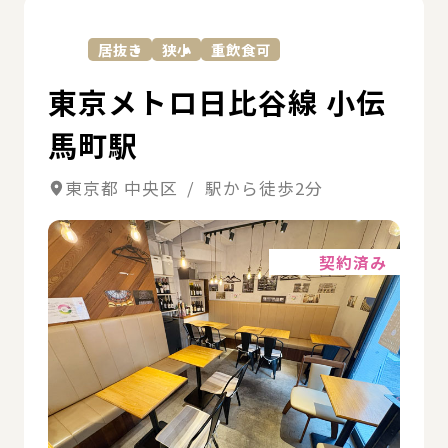
詳
居抜き
狭小
重飲食可
東京メトロ日比谷線 小伝
馬町駅
東京都 中央区 / 駅から徒歩2分
詳細
契約済み