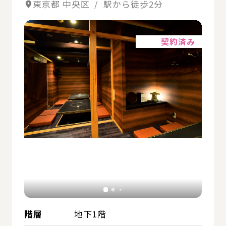
東京都 中央区 / 駅から徒歩2分
詳細
契約済み
階層
地下1階