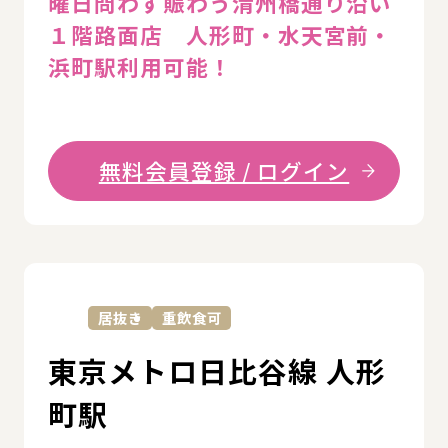
曜日問わず賑わう清州橋通り沿い
１階路面店 人形町・水天宮前・
浜町駅利用可能！
無料会員登録 / ログイン
詳
居抜き
重飲食可
東京メトロ日比谷線 人形
町駅