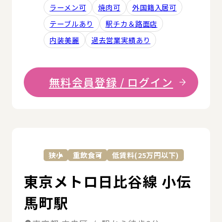
ラーメン可
焼肉可
外国籍入居可
テーブルあり
駅チカ＆路面店
内装美麗
過去営業実績あり
無料会員登録 / ログイン
詳
狭小
重飲食可
低賃料(25万円以下)
東京メトロ日比谷線 小伝
馬町駅