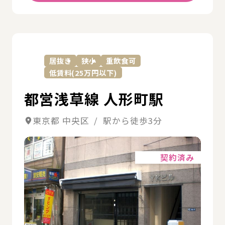
詳
居抜き
狭小
重飲食可
低賃料(25万円以下)
都営浅草線 人形町駅
東京都 中央区 / 駅から徒歩3分
詳細
契約済み