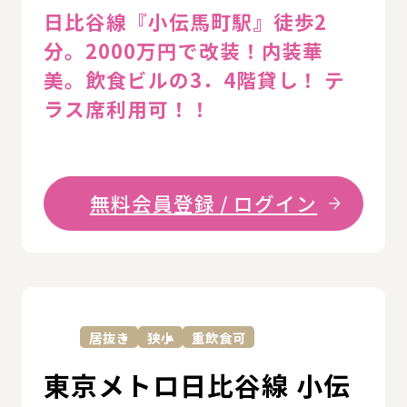
日比谷線『小伝馬町駅』徒歩2
分。2000万円で改装！内装華
美。飲食ビルの3．4階貸し！ テ
ラス席利用可！！
無料会員登録 / ログイン
詳
居抜き
狭小
重飲食可
東京メトロ日比谷線 小伝