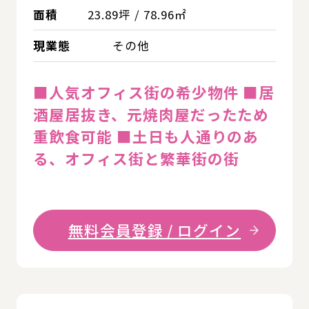
面積
23.89坪 / 78.96㎡
現業態
その他
■人気オフィス街の希少物件 ■居
酒屋居抜き、元焼肉屋だったため
重飲食可能 ■土日も人通りのあ
る、オフィス街と繁華街の街
無料会員登録 / ログイン
詳