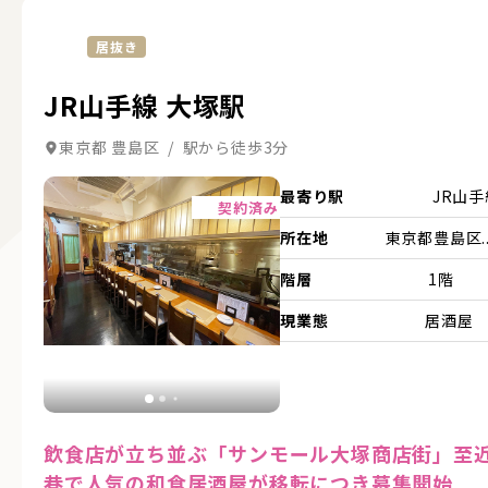
居抜き
JR山手線 大塚駅
東京都 豊島区 / 駅から徒歩3分
詳細を見る
最寄り駅
JR山
契約済み
所在地
東京都豊島区..
階層
1階
現業態
居酒屋
飲食店が立ち並ぶ「サンモール大塚商店街」至
巷で人気の和食居酒屋が移転につき募集開始