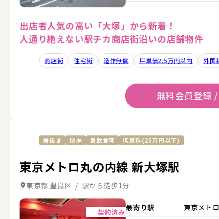
出店者人気の高い「大塚」から新着！
人通り絶えない駅チカ商店街沿いの店舗物件
商店街
住宅街
造作無償
坪単価2.5万円以内
外国
無料会員登録 /
居抜き
狭小
重飲食可
低賃料(25万円以下)
東京メトロ丸の内線 新大塚駅
東京都 豊島区 / 駅から徒歩1分
詳細を見る
最寄り駅
東京メト
契約済み