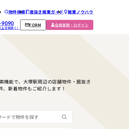
物件検索
居抜き開業ガイド
開業ノウハウ
ム
-9090
FORM
会員登録・ログイン
00 （土日祝除く）
索機能で、大塚駅周辺の店舗物件・居抜き
件、新着物件もご紹介します！
検索する