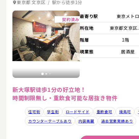
東京都 文京区 / 駅から徒歩1分
詳細を見る
最寄り駅
東京メト
契約済み
所在地
東京都文京区..
階層
1階
現業態
居酒屋
新大塚駅徒歩1分の好立地！
時間制限無し・重飲食可能な居抜き物件
住宅街
学生街
ロードサイド
重飲食可
焼鳥可
カウンターテーブルあり
内装美麗
過去営業実績あり