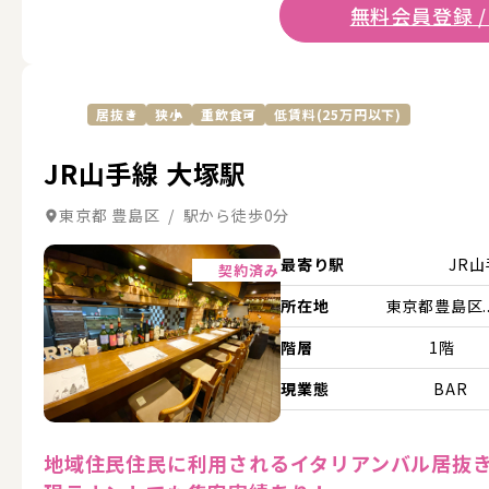
無料会員登録 /
居抜き
狭小
重飲食可
低賃料(25万円以下)
JR山手線 大塚駅
東京都 豊島区 / 駅から徒歩0分
詳細を見る
最寄り駅
JR
契約済み
所在地
東京都豊島区..
階層
1階
現業態
BAR
地域住民住民に利用されるイタリアンバル居抜