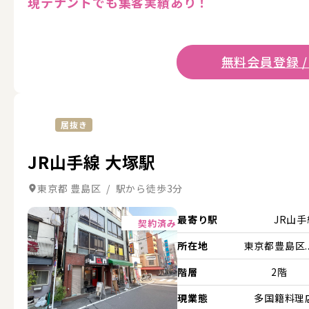
現テナントでも集客実績あり！
無料会員登録 /
居抜き
JR山手線 大塚駅
東京都 豊島区 / 駅から徒歩3分
詳細を見る
最寄り駅
JR山
契約済み
所在地
東京都豊島区..
階層
2階
現業態
多国籍料理