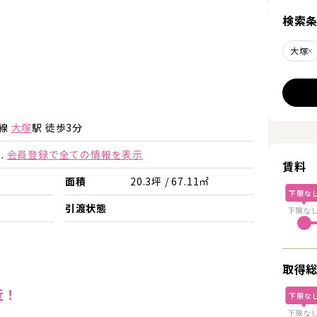
詳細を見
検索
大塚
詳細を見る
詳細を見る
手線
大塚
駅 徒歩3分
.
会員登録で全ての情報を表示
賃料
面積
20.3坪 / 67.11㎡
下限な
引渡状態
下限な
取得
近！
下限な
下限な