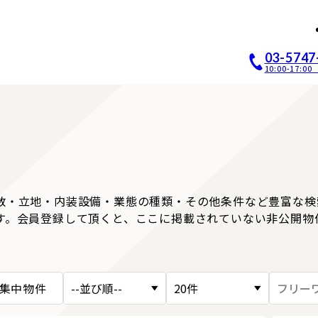
店開業｜居抜き店舗ABCホー
03-5747
10:00-17:
数・立地・内装設備・業態の種類・その他条件など豊富な検
す。会員登録して頂くと、ここに掲載されていない非公開物
集中物件