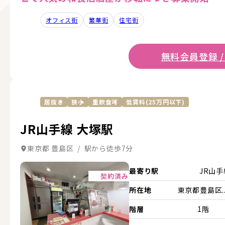
オフィス街
繁華街
住宅街
無料会員登録 /
居抜き
狭小
重飲食可
低賃料(25万円以下)
JR山手線 大塚駅
東京都 豊島区 / 駅から徒歩7分
詳細を見る
最寄り駅
JR山
契約済み
所在地
東京都豊島区..
階層
1階