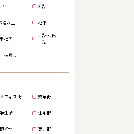
1階
2階
3階以上
地下
1階～2階
半地下
一括
一棟貸し
オフィス街
繁華街
る
学生街
住宅街
観光地
商店街