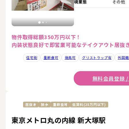
現業態
その他
物件取得総額350万円以下！
内装状態良好で即営業可能なテイクアウト居抜
住宅街
重飲食可
焼鳥可
グリストラップ有
外国籍
無料会員登録 /
居抜き
狭小
重飲食可
低賃料(25万円以下)
東京メトロ丸の内線 新大塚駅