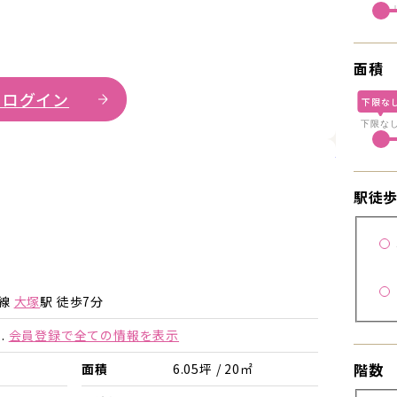
面積
 ログイン
下限な
下限な
詳細を見
駅徒
詳細を見る
詳細を見る
手線
大塚
駅 徒歩7分
.
会員登録で全ての情報を表示
階数
面積
6.05坪 / 20㎡