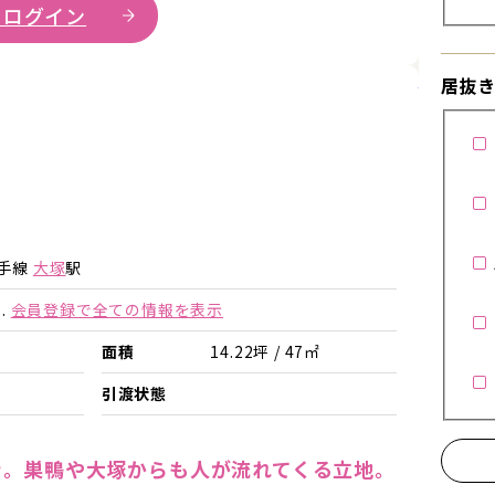
 ログイン
詳細を見
居抜
山手線
大塚
駅
.
会員登録で全ての情報を表示
面積
14.22坪 / 47㎡
引渡状態
き。巣鴨や大塚からも人が流れてくる立地。