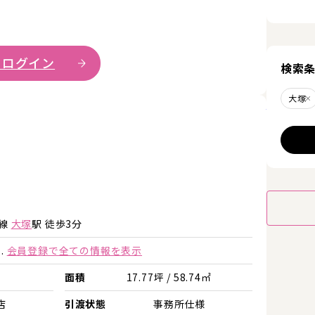
 ログイン
検索
大塚
詳細を見
手線
大塚
駅 徒歩3分
.
会員登録で全ての情報を表示
面積
17.77坪 / 58.74㎡
店
引渡状態
事務所仕様