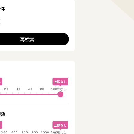
る
条件
削除する
再検索
詳細を見る
詳細を見る
し
上限なし
し
20
40
60
80
100
上限なし
総額
し
上限なし
し
200
400
600
800
1000
2000
上限なし