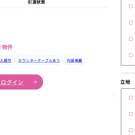
引渡状態
き物件
入居可
カウンターテーブルあり
内装美麗
 ログイン
立地
詳細を見