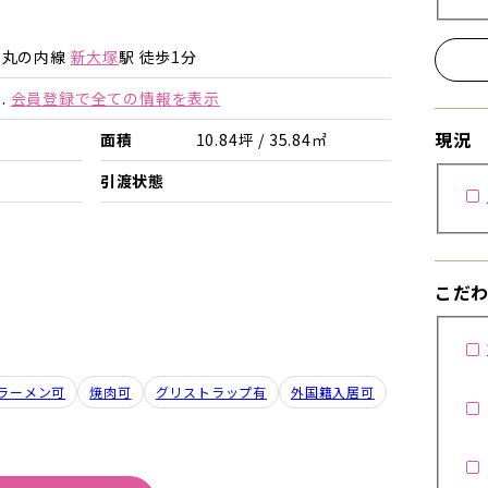
詳細を見る
詳細を見る
ロ丸の内線
新大塚
駅 徒歩1分
.
会員登録で全ての情報を表示
現況
面積
10.84坪 / 35.84㎡
引渡状態
こだ
ラーメン可
焼肉可
グリストラップ有
外国籍入居可