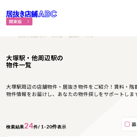
居抜き物件・貸店舗での飲食
関東版
居抜き店舗ABC
東京都
豊島区
大塚
大塚駅・他周辺駅の
物件一覧
大塚駅周辺の店舗物件・居抜き物件をご紹介！賃料・階
物件情報をお届けし、あなたの物件探しをサポートしま
募
24
/ 1-20件
検索結果
件
表示