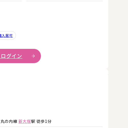
籍入居可
 ログイン
詳細を見
詳細を見る
ロ丸の内線
新大塚
駅 徒歩1分