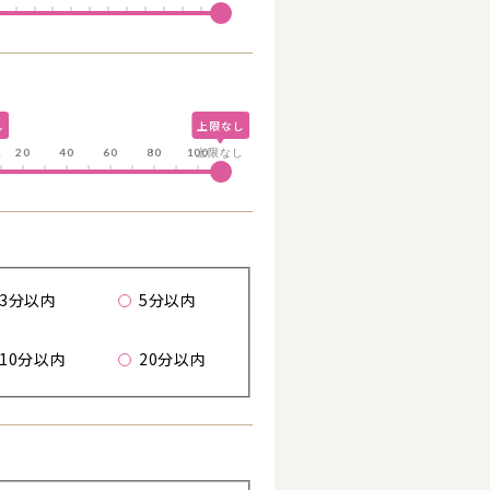
し
上限なし
し
20
40
60
80
100
上限なし
る
歩
3分以内
5分以内
10分以内
20分以内
詳細を見る