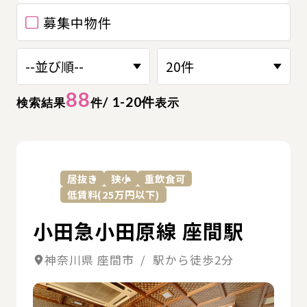
募集中物件
88
/ 1-20件
検索結果
件
表示
詳
居抜き
狭小
重飲食可
低賃料(25万円以下)
小田急小田原線 座間駅
神奈川県 座間市 / 駅から徒歩2分
詳細