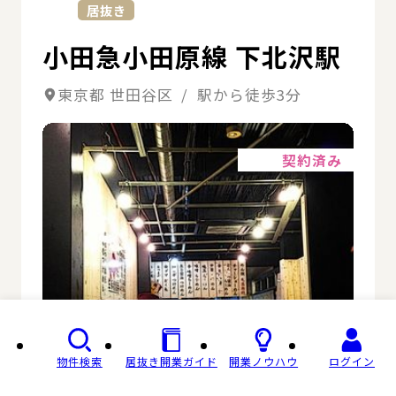
居抜き
小田急小田原線 下北沢駅
東京都 世田谷区 / 駅から徒歩3分
詳細
契約済み
物件検索
居抜き開業ガイド
開業ノウハウ
ログイン