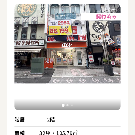
詳細
契約済み
階層
2階
面積
32坪 / 105.79㎡