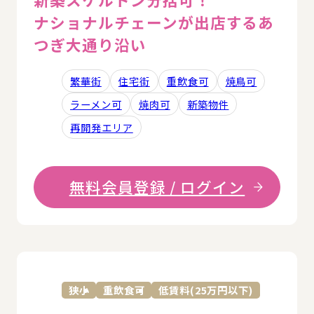
ナショナルチェーンが出店するあ
つぎ大通り沿い
繁華街
住宅街
重飲食可
焼鳥可
ラーメン可
焼肉可
新築物件
再開発エリア
無料会員登録 / ログイン
詳
狭小
重飲食可
低賃料(25万円以下)