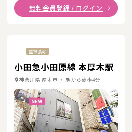
無料会員登録 / ログイン
詳
重飲食可
小田急小田原線 本厚木駅
神奈川県 厚木市 / 駅から徒歩4分
詳細
NEW