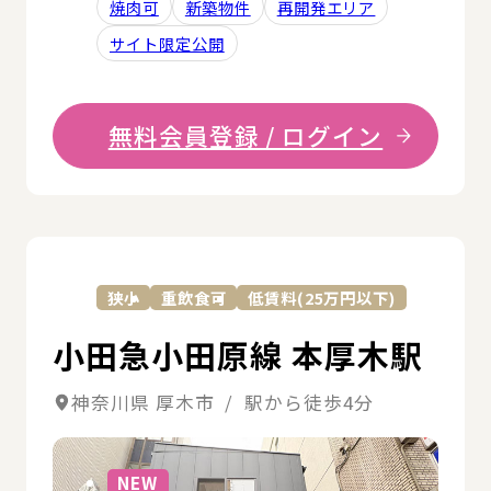
焼肉可
新築物件
再開発エリア
サイト限定公開
無料会員登録 / ログイン
詳
狭小
重飲食可
低賃料(25万円以下)
小田急小田原線 本厚木駅
神奈川県 厚木市 / 駅から徒歩4分
詳細
NEW