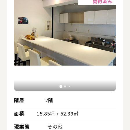
契約済み
階層
2階
面積
15.85坪 / 52.39㎡
現業態
その他