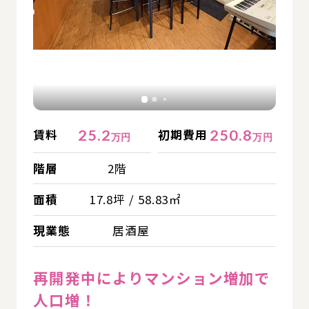
25.2
250.8
賃料
初期費用
万円
万円
階層
2階
面積
17.8坪 / 58.83㎡
現業態
居酒屋
再開発中によりマンション増加で
人口増！