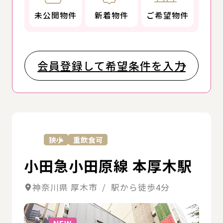
未公開物件
新着物件
ご希望物件
会員登録して希望条件を入力
詳
狭小
重飲食可
小田急小田原線 本厚木駅
神奈川県 厚木市 / 駅から徒歩4分
詳細