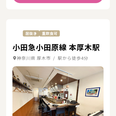
詳
居抜き
重飲食可
小田急小田原線 本厚木駅
神奈川県 厚木市 / 駅から徒歩4分
詳細