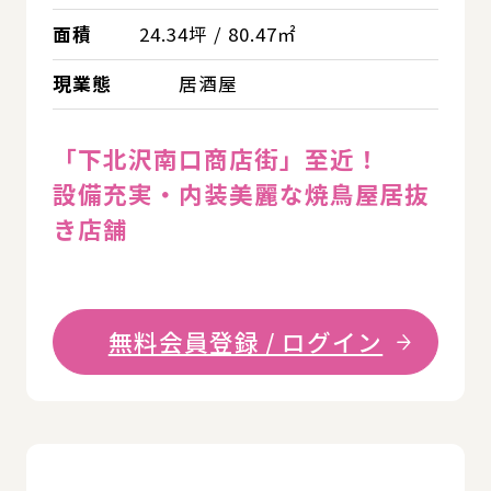
面積
24.34坪 / 80.47㎡
現業態
居酒屋
「下北沢南口商店街」至近！
設備充実・内装美麗な焼鳥屋居抜
き店舗
無料会員登録 / ログイン
詳