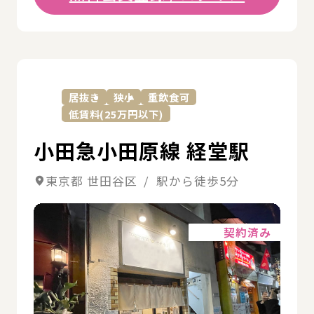
詳
居抜き
狭小
重飲食可
低賃料(25万円以下)
小田急小田原線 経堂駅
東京都 世田谷区 / 駅から徒歩5分
詳細
契約済み