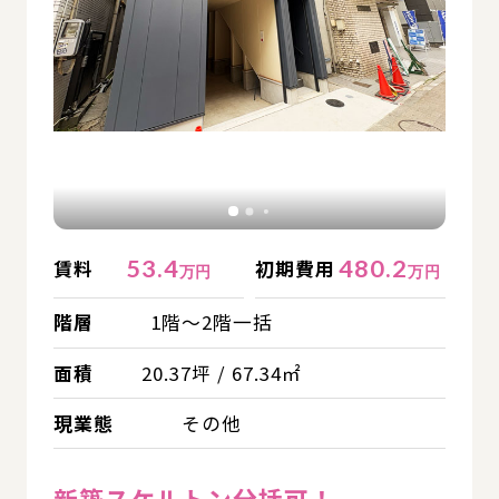
53.4
480.2
賃料
初期費用
万円
万円
階層
1階～2階一括
面積
20.37坪 / 67.34㎡
現業態
その他
新築スケルトン分括可！