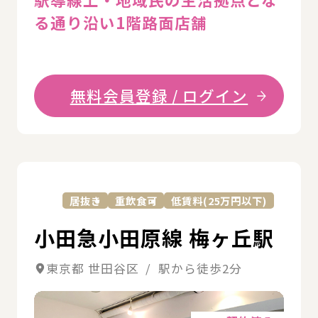
る通り沿い1階路面店舗
無料会員登録 / ログイン
詳
居抜き
重飲食可
低賃料(25万円以下)
小田急小田原線 梅ヶ丘駅
東京都 世田谷区 / 駅から徒歩2分
詳細