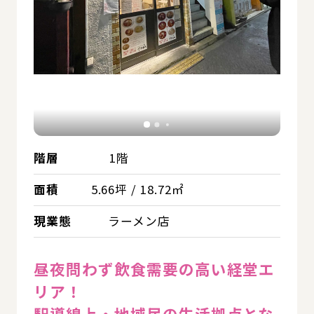
階層
1階
面積
5.66坪 / 18.72㎡
現業態
ラーメン店
昼夜問わず飲食需要の高い経堂エ
リア！
駅導線上・地域民の生活拠点とな