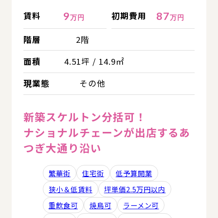
9
87
賃料
初期費用
万円
万円
階層
2階
面積
4.51坪 / 14.9㎡
現業態
その他
新築スケルトン分括可！
ナショナルチェーンが出店するあ
つぎ大通り沿い
繁華街
住宅街
低予算開業
狭小＆低賃料
坪単価2.5万円以内
重飲食可
焼鳥可
ラーメン可